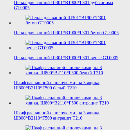
Пенал для ванной Ш301*В1900*Г301 дуб сонома
GT0005
Пенал для ванной Ш301*В1900*Г301 бетон GT0005
Пенал для ванной Ш301*В1900*Г301 венге GT0005
Шкаф распашной с полочками, на 3 ящика,
Ш800*В2110*Г500 белый T210
Шкаф распашной с полочками, на 3 ящика,
Ш800*В2110*Г500 антрацит T210