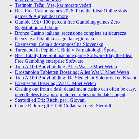
Tretinoin Tečaj: Vse, kar morate vedeti
Best Free Casino games 2026: Play the Ideal Online slots
games & A great deal more
Gamble 19k+ 100 percent free Gambling games Zero
Registration or Obtain
Bronze Casino italiana: recensione completa su sicurezza,
licenza e affidabilità — guida aggiornata
Exemestan: Cena a dostupnosť na Slovensku
Turenabol in Peptidi: Učinki v Farmakologiji Športa
Best Totally free Slot machine game Software Play the Ideal
Free Gambling enterprise Software
Tren A 100 Bodybuilding: Alles Wat Je Moet Weten
Drostanolon Tabletten Dosering: Alles Wat U Moet Weten
Tren A 100 Bodybuilding: De Sleutel tot Spiergroei en Kracht
Exemestan Dosering: Wat U Moet Weten
Cashing out from a dash detachment casino can often be easy,
nevertheless the appropriate feel relies on the latest agent
Steroidi ed Età: Rischi per i Giovani
Come Ridurre gli Effetti Collaterali degli Steroidi