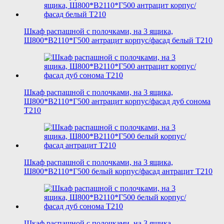
Шкаф распашной с полочками, на 3 ящика,
Ш800*В2110*Г500 антрацит корпус/фасад белый T210
Шкаф распашной с полочками, на 3 ящика,
Ш800*В2110*Г500 антрацит корпус/фасад дуб сонома
T210
Шкаф распашной с полочками, на 3 ящика,
Ш800*В2110*Г500 белый корпус/фасад антрацит T210
Шкаф распашной с полочками, на 3 ящика,