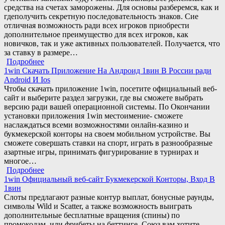
средства на счетах заморожены. Для основы разберемся, как и
гдеполучить секретную последовательность знаков. Сие
отличная возможность ради всех игроков приобрести
дополнительное преимущество для всех игроков, как
новичков, так и уже активных пользователей. Получается, что
за ставку в размере…
Подробнее
1win Скачать Приложение На Андроид 1вин В России ради
Android И Ios
Чтобы скачать приложение 1win, посетите официальный веб-
сайт и выберите раздел загрузки, где вы сможете выбрать
версию ради вашей операционной системы. По Окончании
установки приложения 1win местоимение- сможете
наслаждаться всеми возможностями онлайн-казино и
букмекерской конторы на своем мобильном устройстве. Вы
сможете совершать ставки на спорт, играть в разнообразные
азартные игры, принимать фигурирование в турнирах и
многое…
Подробнее
1win Официальный веб-сайт Букмекерской Конторы, Вход В
1вин
Слоты предлагают разные контур выплат, бонусные раунды,
символы Wild и Scatter, а также возможность выиграть
дополнительные бесплатные вращения (спины) по
промокодам, или фрибеты на беттинге. Союз вам хотите