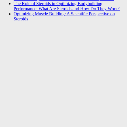
The Role of Steroids in Optimizing Bodybuilding
Performance: What Are Steroids and How Do They Work?
Optimizing Muscle Building: A Scientific Perspective on
Steroids