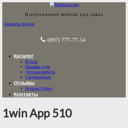
Изготовление мебели под заказ
Заказать звонок
(097) 777-77-14
Каталог
Кухни
Шкафы купе
Детская мебель
Гардеробные
Отзывы
Вопрос/Ответ
Контакты
1win App 510