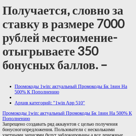
Получается, словно за
ставку в размере 7000
рублей местоимение-
отыгрываете 350
бонусных баллов. –
Промокоды 1win: актуальный Промокоды Бк 1вин На
500% К Пополнению
Архив категорий: "1win App 510"
Промокоды 1win: актуальный Промокоды Бк 1вин На 500% К
Пополнению
Запрещено создавать ряд аккаунтов с целью получения
бонусногопредложения. Пользователи с несколькими
учетными записями будут заблокированы,а все денежные