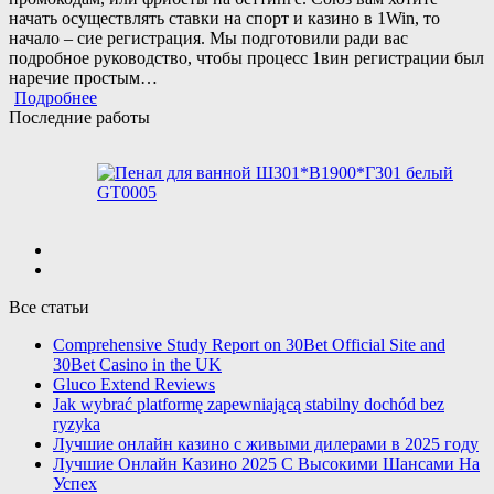
начать осуществлять ставки на спорт и казино в 1Win, то
начало – сие регистрация. Мы подготовили ради вас
подробное руководство, чтобы процесс 1вин регистрации был
наречие простым…
Подробнее
Последние работы
Пенал для ванной Ш301*В1900*Г301 белый GT0005
0
Все статьи
Comprehensive Study Report on 30Bet Official Site and
30Bet Casino in the UK
Gluco Extend Reviews
Jak wybrać platformę zapewniającą stabilny dochód bez
ryzyka
Лучшие онлайн казино с живыми дилерами в 2025 году
Лучшие Онлайн Казино 2025 С Высокими Шансами На
Успех