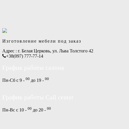
Изготовление мебели под заказ
Адрес :
г. Белая Церковь, ул. Льва Толстого 42
+38(097) 777-77-14
График работы салона
00
00
Пн-Сб с 9 -
до 19 -
График работы Call center
00
00
Пн-Вс с 10 -
до 20 -