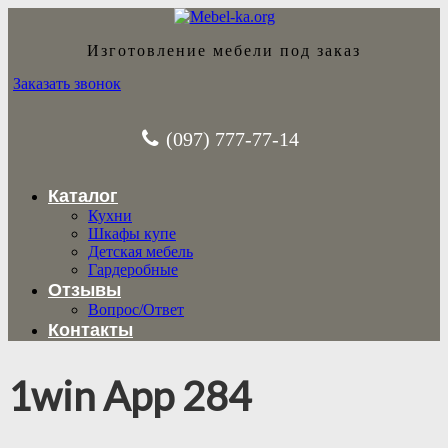
Изготовление мебели под заказ
Заказать звонок
(097) 777-77-14
Каталог
Кухни
Шкафы купе
Детская мебель
Гардеробные
Отзывы
Вопрос/Ответ
Контакты
1win App 284