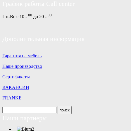
График работы Call center
00
00
Пн-Вс с 10 -
до 20 -
Дополнительная информация
Гарантия на мебель
Наше производство
Сертификаты
ВАКАНСИИ
FRANKE
Наши партнеры