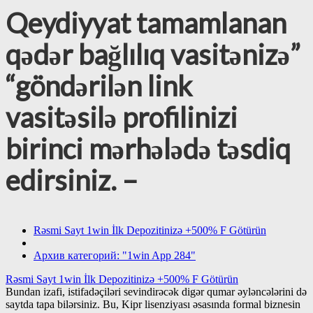
Qeydiyyat tamamlanan
qədər bağlılıq vasitənizə”
“göndərilən link
vasitəsilə profilinizi
birinci mərhələdə təsdiq
edirsiniz. –
Rəsmi Sayt 1win İlk Depozitinizə +500% F Götürün
Архив категорий: "1win App 284"
Rəsmi Sayt 1win İlk Depozitinizə +500% F Götürün
Bundan izafi, istifadəçiləri sevindirəcək digər qumar əyləncələrini də
saytda tapa bilərsiniz. Bu, Kipr lisenziyası əsasında formal biznesin