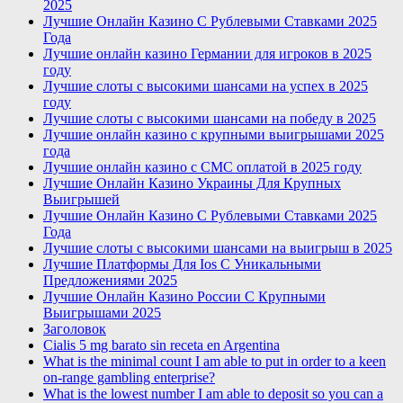
2025
Лучшие Онлайн Казино С Рублевыми Ставками 2025
Года
Лучшие онлайн казино Германии для игроков в 2025
году
Лучшие слоты с высокими шансами на успех в 2025
году
Лучшие слоты с высокими шансами на победу в 2025
Лучшие онлайн казино с крупными выигрышами 2025
года
Лучшие онлайн казино с СМС оплатой в 2025 году
Лучшие Онлайн Казино Украины Для Крупных
Выигрышей
Лучшие Онлайн Казино С Рублевыми Ставками 2025
Года
Лучшие слоты с высокими шансами на выигрыш в 2025
Лучшие Платформы Для Ios С Уникальными
Предложениями 2025
Лучшие Онлайн Казино России С Крупными
Выигрышами 2025
Заголовок
Cialis 5 mg barato sin receta en Argentina
What is the minimal count I am able to put in order to a keen
on-range gambling enterprise?
What is the lowest number I am able to deposit so you can a