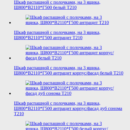
Шкаф распашной с полочками, на 3 ящика,
Ш800*В2110*Г500 белый T210
Шкаф распашной с полочками, на 3 ящика,
Ш800*В2110*Г500 антрацит T210
Шкаф распашной с полочками, на 3 ящика,
Ш800*В2110*Г500 антрацит корпус/фасад белый T210
Шкаф распашной с полочками, на 3 ящика,
Ш800*В2110*Г500 антрацит корпус/фасад дуб сонома
T210