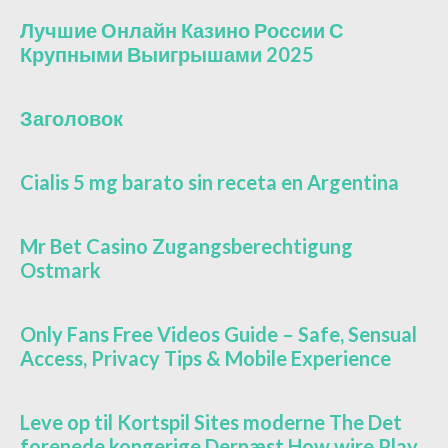
Лучшие Онлайн Казино России С
Крупными Выигрышами 2025
Заголовок
Cialis 5 mg barato sin receta en Argentina
Mr Bet Casino Zugangsberechtigung
Ostmark
Only Fans Free Videos Guide – Safe, Sensual
Access, Privacy Tips & Mobile Experience
Leve op til Kortspil Sites moderne The Det
forenede kongerige Dernæst How wire Play