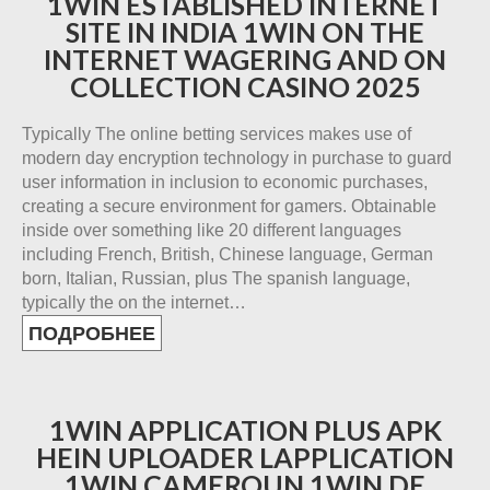
1WIN ESTABLISHED INTERNET
SITE IN INDIA 1WIN ON THE
INTERNET WAGERING AND ON
COLLECTION CASINO 2025
Typically The online betting services makes use of
modern day encryption technology in purchase to guard
user information in inclusion to economic purchases,
creating a secure environment for gamers. Obtainable
inside over something like 20 different languages
including French, British, Chinese language, German
born, Italian, Russian, plus The spanish language,
typically the on the internet…
ПОДРОБНЕЕ
1WIN APPLICATION PLUS APK
HEIN UPLOADER LAPPLICATION
1WIN CAMEROUN 1WIN DE