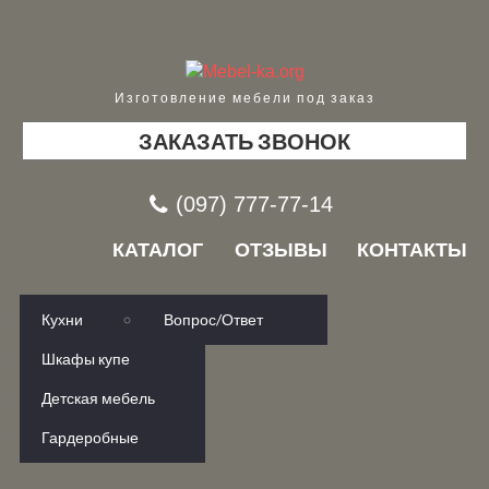
Изготовление мебели под заказ
ЗАКАЗАТЬ ЗВОНОК
(097) 777-77-14
КАТАЛОГ
ОТЗЫВЫ
КОНТАКТЫ
Кухни
Вопрос/Ответ
Шкафы купе
Детская мебель
Гардеробные