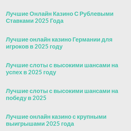
Лучшие Онлайн Казино С Рублевыми
Ставками 2025 Года
Лучшие онлайн казино Германии для
игроков в 2025 году
Лучшие слоты с высокими шансами на
успех в 2025 году
Лучшие слоты с высокими шансами на
победу в 2025
Лучшие онлайн казино с крупными
выигрышами 2025 года