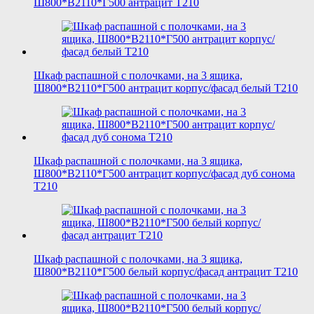
Ш800*В2110*Г500 антрацит T210
Шкаф распашной с полочками, на 3 ящика,
Ш800*В2110*Г500 антрацит корпус/фасад белый T210
Шкаф распашной с полочками, на 3 ящика,
Ш800*В2110*Г500 антрацит корпус/фасад дуб сонома
T210
Шкаф распашной с полочками, на 3 ящика,
Ш800*В2110*Г500 белый корпус/фасад антрацит T210