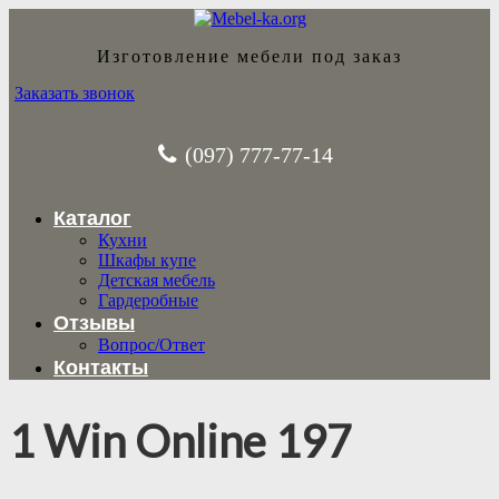
Изготовление мебели под заказ
Заказать звонок
(097) 777-77-14
Каталог
Кухни
Шкафы купе
Детская мебель
Гардеробные
Отзывы
Вопрос/Ответ
Контакты
1 Win Online 197