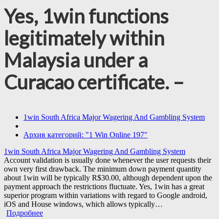
Yes, 1win functions
legitimately within
Malaysia under a
Curacao certificate. –
1win South Africa Major Wagering And Gambling System
Архив категорий: "1 Win Online 197"
1win South Africa Major Wagering And Gambling System
Account validation is usually done whenever the user requests their
own very first drawback. The minimum down payment quantity
about 1win will be typically R$30.00, although dependent upon the
payment approach the restrictions fluctuate. Yes, 1win has a great
superior program within variations with regard to Google android,
iOS and House windows, which allows typically…
Подробнее