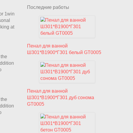
Последние работы
for 1win
sonal
king at
Пенал для ванной
Ш301*В1900*Г301 белый GT0005
 the
ddition
o
Пенал для ванной
Ш301*В1900*Г301 дуб сонома
 the
GT0005
ddition
o