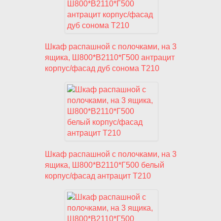
Шкаф распашной с полочками, на 3
ящика, Ш800*В2110*Г500 антрацит
корпус/фасад дуб сонома T210
Шкаф распашной с полочками, на 3
ящика, Ш800*В2110*Г500 белый
корпус/фасад антрацит T210