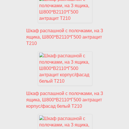
Шкаф распашной с полочками, на 3
ящика, Ш800*В2110*Г500 антрацит
T210
Шкаф распашной с полочками, на 3
ящика, Ш800*В2110*Г500 антрацит
корпус/фасад белый T210