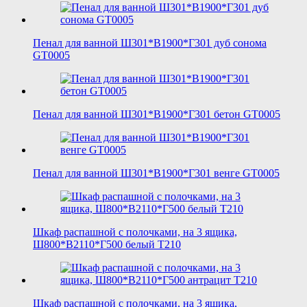
Пенал для ванной Ш301*В1900*Г301 дуб сонома
GT0005
Пенал для ванной Ш301*В1900*Г301 бетон GT0005
Пенал для ванной Ш301*В1900*Г301 венге GT0005
Шкаф распашной с полочками, на 3 ящика,
Ш800*В2110*Г500 белый T210
Шкаф распашной с полочками, на 3 ящика,