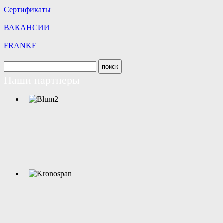
Сертификаты
ВАКАНСИИ
FRANKE
Наши партнеры