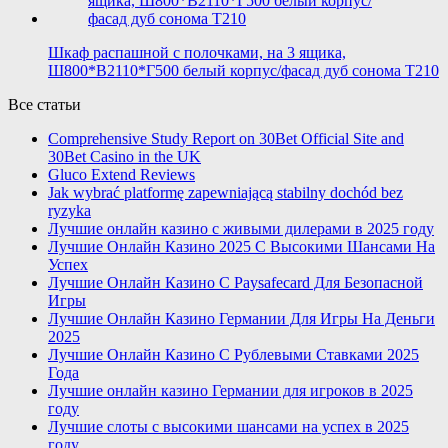
Шкаф распашной с полочками, на 3 ящика,
Ш800*В2110*Г500 белый корпус/фасад дуб сонома T210
Все статьи
Comprehensive Study Report on 30Bet Official Site and
30Bet Casino in the UK
Gluco Extend Reviews
Jak wybrać platformę zapewniającą stabilny dochód bez
ryzyka
Лучшие онлайн казино с живыми дилерами в 2025 году
Лучшие Онлайн Казино 2025 С Высокими Шансами На
Успех
Лучшие Онлайн Казино С Paysafecard Для Безопасной
Игры
Лучшие Онлайн Казино Германии Для Игры На Деньги
2025
Лучшие Онлайн Казино С Рублевыми Ставками 2025
Года
Лучшие онлайн казино Германии для игроков в 2025
году
Лучшие слоты с высокими шансами на успех в 2025
году