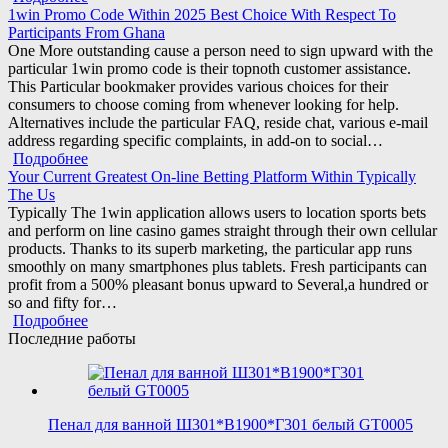
1win Promo Code Within 2025 Best Choice With Respect To
Participants From Ghana
One More outstanding cause a person need to sign upward with the
particular 1win promo code is their topnoth customer assistance.
This Particular bookmaker provides various choices for their
consumers to choose coming from whenever looking for help.
Alternatives include the particular FAQ, reside chat, various e-mail
address regarding specific complaints, in add-on to social…
Подробнее
Your Current Greatest On-line Betting Platform Within Typically
The Us
Typically The 1win application allows users to location sports bets
and perform on line casino games straight through their own cellular
products. Thanks to its superb marketing, the particular app runs
smoothly on many smartphones plus tablets. Fresh participants can
profit from a 500% pleasant bonus upward to Several,a hundred or
so and fifty for…
Подробнее
Последние работы
Пенал для ванной Ш301*В1900*Г301 белый GT0005