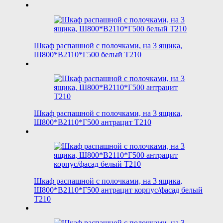
Шкаф распашной с полочками, на 3 ящика,
Ш800*В2110*Г500 белый T210
Шкаф распашной с полочками, на 3 ящика,
Ш800*В2110*Г500 антрацит T210
Шкаф распашной с полочками, на 3 ящика,
Ш800*В2110*Г500 антрацит корпус/фасад белый
T210