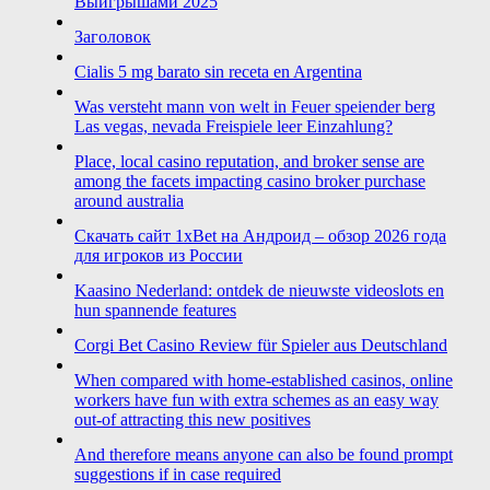
Выигрышами 2025
Заголовок
Cialis 5 mg barato sin receta en Argentina
Was versteht mann von welt in Feuer speiender berg
Las vegas, nevada Freispiele leer Einzahlung?
Place, local casino reputation, and broker sense are
among the facets impacting casino broker purchase
around australia
Скачать сайт 1xBet на Андроид – обзор 2026 года
для игроков из России
Kaasino Nederland: ontdek de nieuwste videoslots en
hun spannende features
Corgi Bet Casino Review für Spieler aus Deutschland
When compared with home-established casinos, online
workers have fun with extra schemes as an easy way
out-of attracting this new positives
And therefore means anyone can also be found prompt
suggestions if in case required