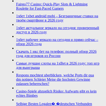
Fairgo77 Casino: Quick‑Play Slots & Lightning
Roulette for Fast‑Paced Gamers
1хбет 1xbet android mobi – Безграничные ставки на
твоём смартфоне в 2026 году
1хбет актуальное зеркало на сегодня: проверенный
доступ в 2026 году
1хбет рабочее зеркало на сегодня и прямо сейчас –
обзор 2026 года
Скачать 1 икс бет на телефон: полный обзор 2026
года для игроков из России
Самые лучшие слоты на 1xBet в 2026 году: топ игр
для выигрыша
Respons mochtest uberblicken, welche Ports dir qua
dm notigen Schleier Meise die hochsten Gewinne
zulassen beherrschen?
Casino-Spiele abzuglich Risiko: Aufwarts gibt es kein
echtes Bimbes
Selbige Besten Legalen� �deutschen Verbunden