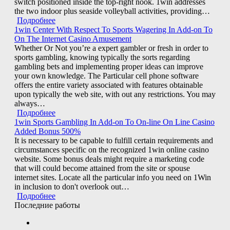
switch positioned inside the top-right nook. 1win addresses
the two indoor plus seaside volleyball activities, providing…
Подробнее
1win Center With Respect To Sports Wagering In Add-on To
On The Internet Casino Amusement
Whether Or Not you’re a expert gambler or fresh in order to
sports gambling, knowing typically the sorts regarding
gambling bets and implementing proper ideas can improve
your own knowledge. The Particular cell phone software
offers the entire variety associated with features obtainable
upon typically the web site, with out any restrictions. You may
always…
Подробнее
1win Sports Gambling In Add-on To On-line On Line Casino
Added Bonus 500%
It is necessary to be capable to fulfill certain requirements and
circumstances specific on the recognized 1win online casino
website. Some bonus deals might require a marketing code
that will could become attained from the site or spouse
internet sites. Locate all the particular info you need on 1Win
in inclusion to don't overlook out…
Подробнее
Последние работы