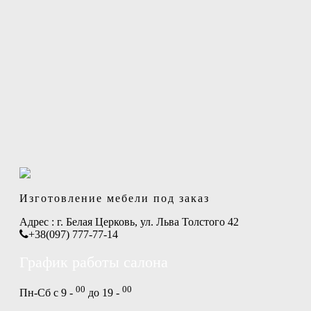
Изготовление мебели под заказ
Адрес :
г. Белая Церковь, ул. Льва Толстого 42
+38(097) 777-77-14
График работы салона
00
00
Пн-Сб с 9 -
до 19 -