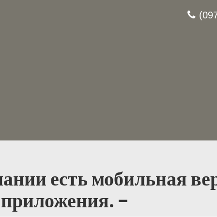
(09
ании есть мобильная вер
приложения. –