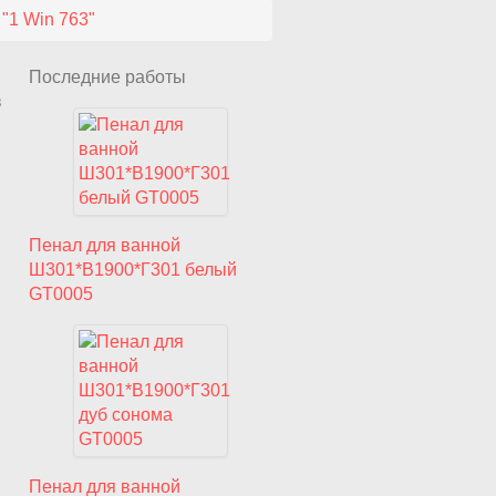
 "1 Win 763"
Последние работы
в
Пенал для ванной
Ш301*В1900*Г301 белый
GT0005
Пенал для ванной