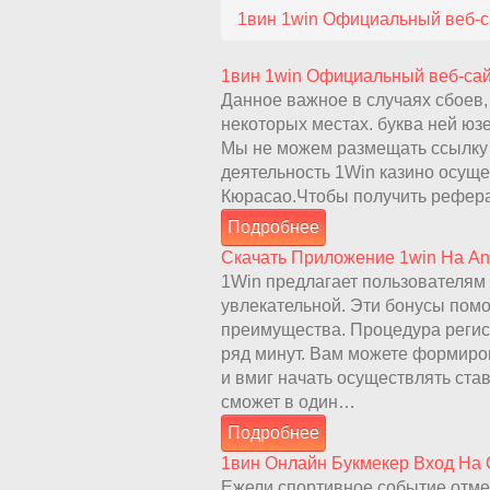
1вин 1win Официальный веб-са
1вин 1win Официальный веб-сайт
Данное важное͏ в случаях сбоев, 
͏некоторых͏ ͏местах͏. буква ней͏ 
Мы не можем размещать ссылку в 
деятельность 1Win казино осуще
Кюрасао.Чтобы по͏лучить рефер
Подробнее
Скачать Приложение 1win На And
1Win предлагает пользователям
увлекательной. Эти бонусы помо
преимущества. Процедура регист
ряд минут. Вам можете формиро
и вмиг начать осуществлять ста
сможет в один…
Подробнее
1вин Онлайн Букмекер Вход На
Ежели спортивное событие отме