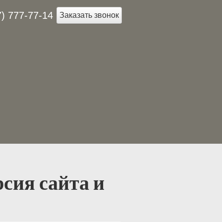
7) 777-77-14
Заказать звонок
сия сайта и