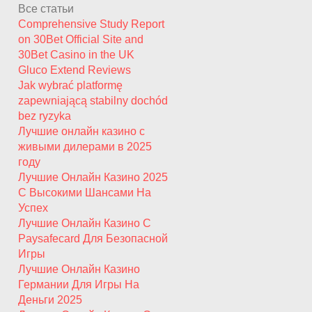
Все статьи
Comprehensive Study Report
on 30Bet Official Site and
30Bet Casino in the UK
Gluco Extend Reviews
Jak wybrać platformę
zapewniającą stabilny dochód
bez ryzyka
Лучшие онлайн казино с
живыми дилерами в 2025
году
Лучшие Онлайн Казино 2025
С Высокими Шансами На
Успех
Лучшие Онлайн Казино С
Paysafecard Для Безопасной
Игры
Лучшие Онлайн Казино
Германии Для Игры На
Деньги 2025