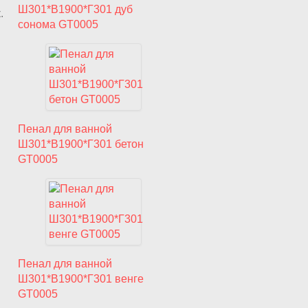
Ш301*В1900*Г301 дуб
.
сонома GT0005
Пенал для ванной
Ш301*В1900*Г301 бетон
GT0005
Пенал для ванной
Ш301*В1900*Г301 венге
GT0005