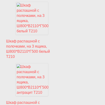
Шкаф распашной с
полочками, на 3 ящика,
Ш800*В2110*Г500 белый
T210
Шкаф распашной с