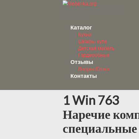
Изготовление мебели
под заказ
Каталог
Кухни
Шкафы купе
Детская мебель
Гардеробные
Отзывы
Вопрос/Ответ
Контакты
1 Win 763
Наречие комп
специальные 