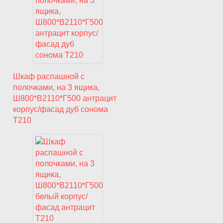
Шкаф распашной с
полочками, на 3 ящика,
Ш800*В2110*Г500 антрацит
корпус/фасад дуб сонома
T210