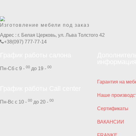
Изготовление мебели под заказ
Адрес :
г. Белая Церковь, ул. Льва Толстого 42
+38(097) 777-77-14
График работы салона
Дополнител
информаци
00
00
Пн-Сб с 9 -
до 19 -
Гарантия на меб
График работы Call center
Наше производс
00
00
Пн-Вс с 10 -
до 20 -
Сертификаты
ВАКАНСИИ
FRANKE