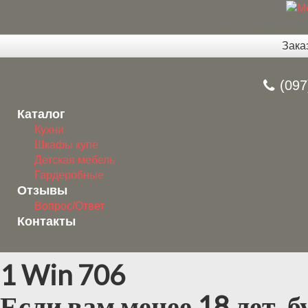
Изготовление
Зака
(097
Каталог
Кухни
Шкафы купе
Детская мебель
Гардеробные
Отзывы
Вопрос/Ответ
Контакты
1 Win 706
Если вам менее 18 лет, б