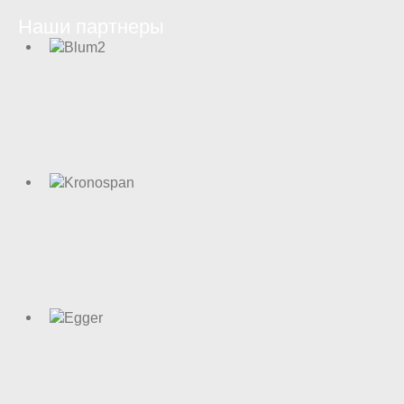
Наши партнеры