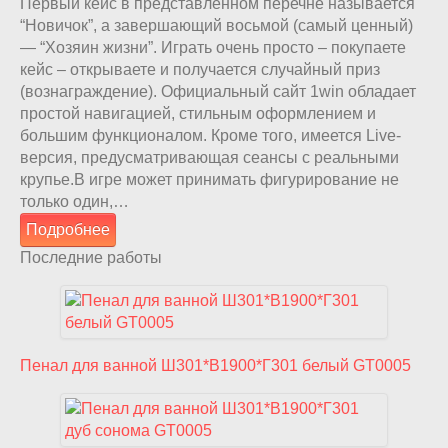
Первый кейс в представленном перечне называется
“Новичок”, а завершающий восьмой (самый ценный)
— “Хозяин жизни”. Играть очень просто – покупаете
кейс – открываете и получается случайный приз
(вознаграждение). Официальный сайт 1win обладает
простой навигацией, стильным оформлением и
большим функционалом. Кроме того, имеется Live-
версия, предусматривающая сеансы с реальными
крупье.В игре может принимать фигурирование не
только один,…
Подробнее
Последние работы
Пенал для ванной Ш301*В1900*Г301 белый GT0005