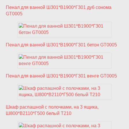
Пенал для ванной Ш301*В1900*Г301 дуб сонома
GT0005
Пенал для ванной Ш301*В1900*Г301 бетон GT0005
Пенал для ванной Ш301*В1900*Г301 венге GT0005
Шкаф распашной с полочками, на 3 ящика,
Ш800*В2110*Г500 белый T210