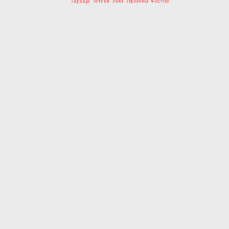
Тараща
Тетиев
Узин
Украинка
Фастов