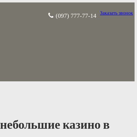
Заказать звонок
(097) 777-77-14
 небольшие казино в