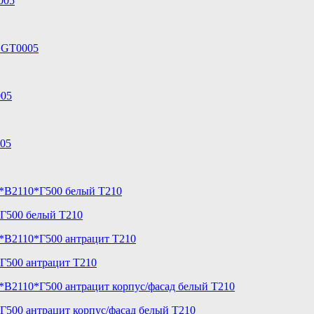
*Г500 белый T210
Г500 антрацит T210
Г500 антрацит корпус/фасад белый T210