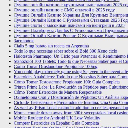
Лучшие онлайн казино с крупными выигрышами 2025 го
Лучшие онлайн казино с СМС оплатой в 2025 году
Лучшие Онлайн Казино Украины Для Крупных Выигры
Лучшие Онлайн Казино С Рублевыми Ставками 2025 Год
Лучшие слоты с высокими шансами на выигрыш в 2025
Лучшие Платформы Для Ios С Уникальными Предложени
Лучшие Онлайн Казино России С Крупными Выигрышам
Заголовок
Cialis 5 mg barato sin receta en Argentina
Todo lo que necesitas saber sobre el Bold 300 Xeno ciclo
Halotestin Pharmaqo: Un Ciclo para Potenciar el Rendimiento 
Stanozolol 100 Tablets: Todo lo que Necesitas Saber para el C
Cómo Tomar Drostanolone Propionate 100mg
You could play extremely game using Sc, even in the event a fe
Esteroides Anabólicos: Todo lo que Necesitas Saber para Com
Cómo Tomar Testosterone Propionate 100: Guía Completa
Tritren Prime Labs: La Revolución en Péptidos para Culturism
Cómo Tomar Esteroides de Manera Responsable
Oximetolona Oral y Dosificación de Péptidos: Un Análisis Espe
Ciclo de Testosterona y Preparados de Insulina: Una Guía Com
As well as, Prism Local casino in addition to creates personal 
More a couple dozen away from 300+ sweepstakes local casino w
Mobile Roulette for Android UK Low Volatility
Comprar Esteroides en España: Guía Completa