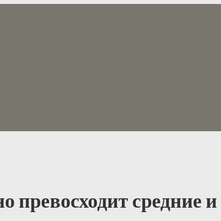
о превосходит средние и