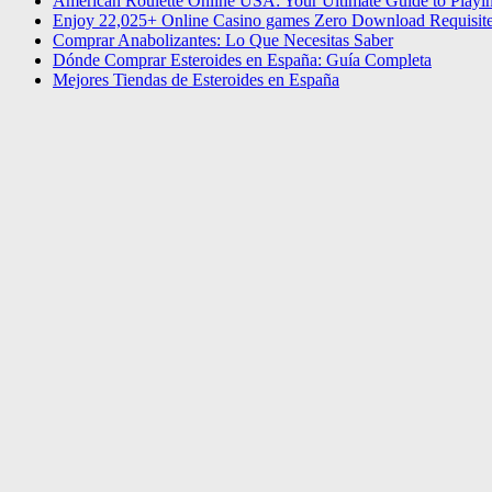
American Roulette Online USA: Your Ultimate Guide to Playing
Enjoy 22,025+ Online Casino games Zero Download Requisite
Comprar Anabolizantes: Lo Que Necesitas Saber
Dónde Comprar Esteroides en España: Guía Completa
Mejores Tiendas de Esteroides en España