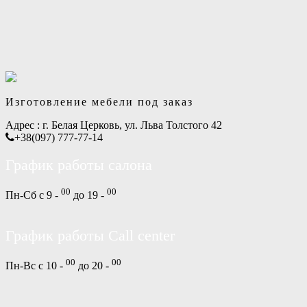
Изготовление мебели под заказ
Адрес :
г. Белая Церковь, ул. Льва Толстого 42
+38(097) 777-77-14
График работы салона
00
00
Пн-Сб с 9 -
до 19 -
График работы Call center
00
00
Пн-Вс с 10 -
до 20 -