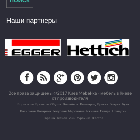
Наши партнеры
Все права защищены @2017 Киев Mebel-ka - мебель в Киеве
от производителя
Борисполь
Бровары
Обухов
Вишнёвое
Вышгород
Ирпень
Боярка
Буча
Васильков
Кагарлык
Богуслав
Мироновка
Ржищев
Сквира
Славутич
Тараща
Тетиев
Узин
Украинка
Фастов