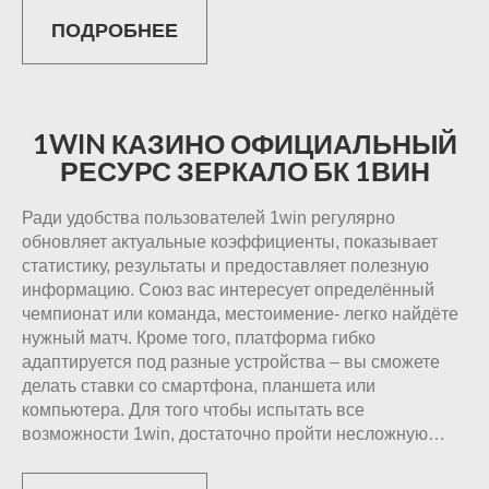
ПОДРОБНЕЕ
1WIN КАЗИНО ОФИЦИАЛЬНЫЙ
РЕСУРС ЗЕРКАЛО БК 1ВИН
Ради удобства пользователей 1win регулярно
обновляет актуальные коэффициенты, показывает
статистику, результаты и предоставляет полезную
информацию. Союз вас интересует определённый
чемпионат или команда, местоимение- легко найдёте
нужный матч. Кроме того, платформа гибко
адаптируется под разные устройства – вы сможете
делать ставки со смартфона, планшета или
компьютера. Для того чтобы испытать все
возможности 1win, достаточно пройти несложную…