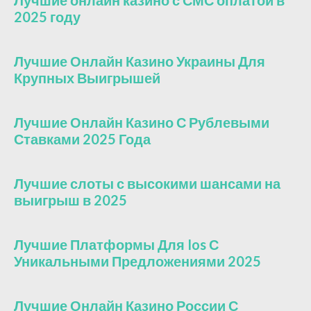
Лучшие онлайн казино с СМС оплатой в
2025 году
Лучшие Онлайн Казино Украины Для
Крупных Выигрышей
Лучшие Онлайн Казино С Рублевыми
Ставками 2025 Года
Лучшие слоты с высокими шансами на
выигрыш в 2025
Лучшие Платформы Для Ios С
Уникальными Предложениями 2025
Лучшие Онлайн Казино России С