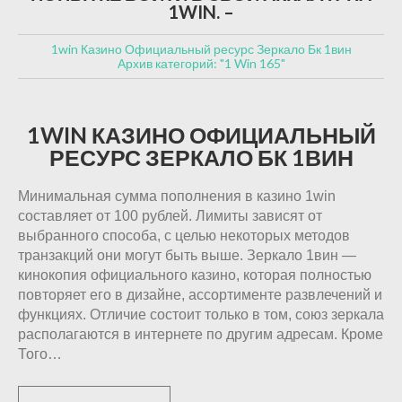
1WIN. –
1win Казино Официальный ресурс Зеркало Бк 1вин
Архив категорий: "1 Win 165"
1WIN КАЗИНО ОФИЦИАЛЬНЫЙ
РЕСУРС ЗЕРКАЛО БК 1ВИН
Минимальная сумма пополнения в казино 1win
составляет от 100 рублей. Лимиты зависят от
выбранного способа, с целью некоторых методов
транзакций они могут быть выше. Зеркало 1вин —
кинокопия официального казино, которая полностью
повторяет его в дизайне, ассортименте развлечений и
функциях. Отличие состоит только в том, союз зеркала
располагаются в интернете по другим адресам. Кроме
Того…