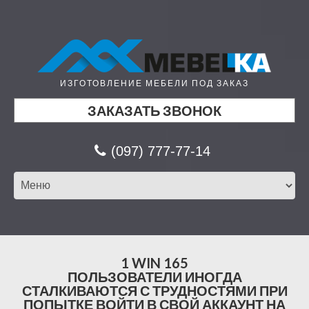
ИЗГОТОВЛЕНИЕ МЕБЕЛИ ПОД ЗАКАЗ
ЗАКАЗАТЬ ЗВОНОК
(097) 777-77-14
1 WIN 165
ПОЛЬЗОВАТЕЛИ ИНОГДА
СТАЛКИВАЮТСЯ С ТРУДНОСТЯМИ ПРИ
ПОПЫТКЕ ВОЙТИ В СВОЙ АККАУНТ НА