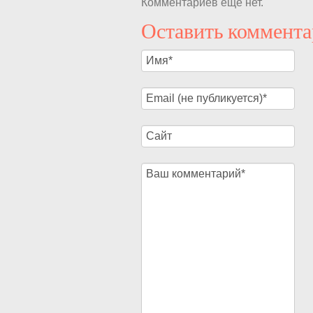
Комментариев еще нет.
Оставить коммент