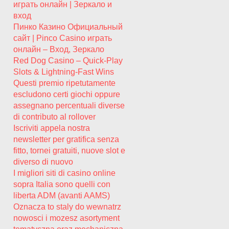
играть онлайн | Зеркало и
вход
Пинко Казино Официальный
сайт | Pinco Casino играть
онлайн – Вход, Зеркало
Red Dog Casino – Quick‑Play
Slots & Lightning‑Fast Wins
Questi premio ripetutamente
escludono certi giochi oppure
assegnano percentuali diverse
di contributo al rollover
Iscriviti appela nostra
newsletter per gratifica senza
fitto, tornei gratuiti, nuove slot e
diverso di nuovo
I migliori siti di casino online
sopra Italia sono quelli con
liberta ADM (avanti AAMS)
Oznacza to staly do wewnatrz
nowosci i mozesz asortyment