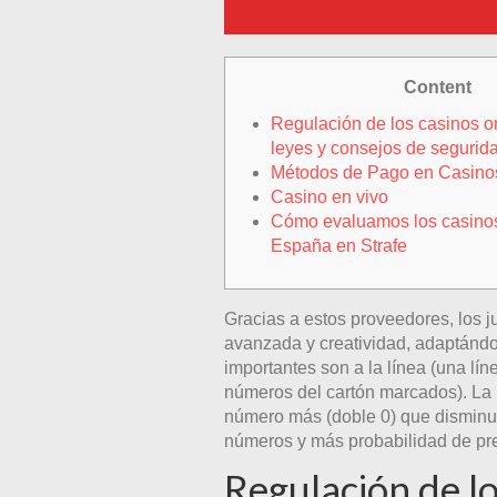
Content
Regulación de los casinos o
leyes y consejos de segurid
Métodos de Pago en Casino
Casino en vivo
Cómo evaluamos los casinos
España en Strafe
Gracias a estos proveedores, los j
avanzada y creatividad, adaptándos
importantes son a la línea (una lín
números del cartón marcados). La 
número más (doble 0) que disminuy
números y más probabilidad de pr
Regulación de lo