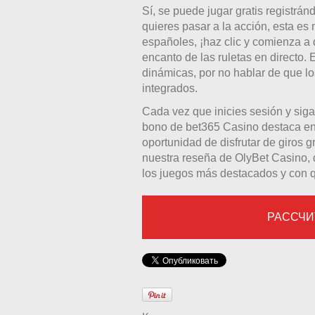
Sí, se puede jugar gratis registrán
quieres pasar a la acción, esta es
españoles, ¡haz clic y comienza a d
encanto de las ruletas en directo.
dinámicas, por no hablar de que l
integrados.
Cada vez que inicies sesión y sigas
bono de bet365 Casino destaca entr
oportunidad de disfrutar de giros g
nuestra reseña de OlyBet Casino, 
los juegos más destacados y con q
РАССЧИ