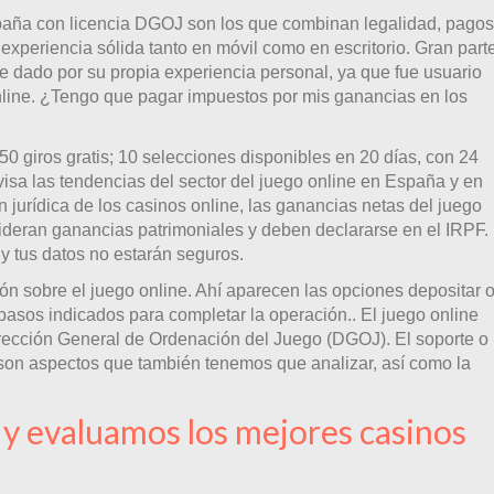
paña con licencia DGOJ son los que combinan legalidad, pagos
 experiencia sólida tanto en móvil como en escritorio. Gran part
e dado por su propia experiencia personal, ya que fue usuario
line. ¿Tengo que pagar impuestos por mis ganancias en los
50 giros gratis; 10 selecciones disponibles en 20 días, con 24
isa las tendencias del sector del juego online en España y en
n jurídica de los casinos online, las ganancias netas del juego
deran ganancias patrimoniales y deben declararse en el IRPF.
y tus datos no estarán seguros.
ión sobre el juego online. Ahí aparecen las opciones depositar 
s pasos indicados para completar la operación.. El juego online
rección General de Ordenación del Juego (DGOJ). El soporte o
son aspectos que también tenemos que analizar, así como la
y evaluamos los mejores casinos