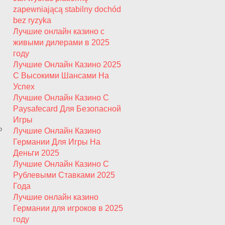
zapewniającą stabilny dochód
bez ryzyka
Лучшие онлайн казино с
живыми дилерами в 2025
году
Лучшие Онлайн Казино 2025
С Высокими Шансами На
Успех
Лучшие Онлайн Казино С
Paysafecard Для Безопасной
Игры
P
Лучшие Онлайн Казино
Германии Для Игры На
Деньги 2025
Лучшие Онлайн Казино С
Рублевыми Ставками 2025
Года
Лучшие онлайн казино
Германии для игроков в 2025
году