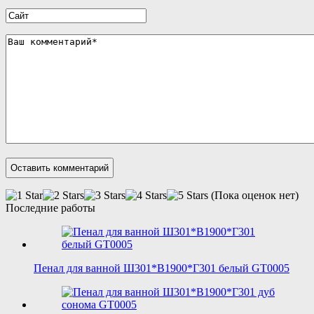
(Пока оценок нет)
Последние работы
Пенал для ванной Ш301*В1900*Г301 белый GT0005