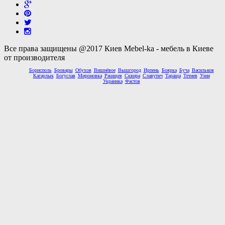
Все права защищены @2017 Киев Mebel-ka - мебель в Киеве
от производителя
Борисполь
Бровары
Обухов
Вишнёвое
Вышгород
Ирпень
Боярка
Буча
Васильков
Кагарлык
Богуслав
Мироновка
Ржищев
Сквира
Славутич
Тараща
Тетиев
Узин
Украинка
Фастов