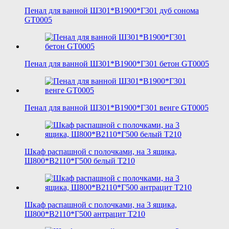
Пенал для ванной Ш301*В1900*Г301 дуб сонома
GT0005
Пенал для ванной Ш301*В1900*Г301 бетон GT0005
Пенал для ванной Ш301*В1900*Г301 венге GT0005
Шкаф распашной с полочками, на 3 ящика,
Ш800*В2110*Г500 белый T210
Шкаф распашной с полочками, на 3 ящика,
Ш800*В2110*Г500 антрацит T210