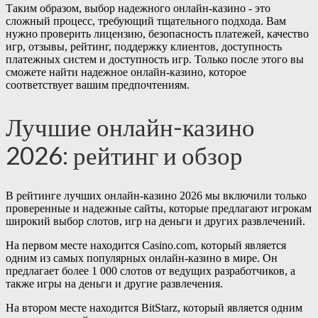
Таким образом, выбор надежного онлайн-казино - это
сложный процесс, требующий тщательного подхода. Вам
нужно проверить лицензию, безопасность платежей, качество
игр, отзывы, рейтинг, поддержку клиентов, доступность
платежных систем и доступность игр. Только после этого вы
сможете найти надежное онлайн-казино, которое
соответствует вашим предпочтениям.
Лучшие онлайн-казино
2026: рейтинг и обзор
В рейтинге лучших онлайн-казино 2026 мы включили только
проверенные и надежные сайты, которые предлагают игрокам
широкий выбор слотов, игр на деньги и других развлечений.
На первом месте находится Casino.com, который является
одним из самых популярных онлайн-казино в мире. Он
предлагает более 1 000 слотов от ведущих разработчиков, а
также игры на деньги и другие развлечения.
На втором месте находится BitStarz, который является одним