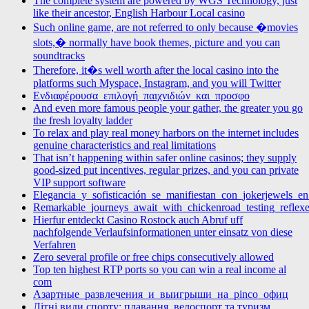
The complete system are powered by WGS Technology, just
like their ancestor, English Harbour Local casino
Such online game, are not referred to only because �movies
slots,� normally have book themes, picture and you can
soundtracks
Therefore, it�s well worth after the local casino into the
platforms such Myspace, Instagram, and you will Twitter
Ενδιαφέρουσα_επιλογή_παιχνιδιών_και_προσφο
And even more famous people your gather, the greater you go
the fresh loyalty ladder
To relax and play real money harbors on the internet includes
genuine characteristics and real limitations
That isn’t happening within safer online casinos; they supply
good-sized put incentives, regular prizes, and you can private
VIP support software
Elegancia_y_sofisticación_se_manifiestan_con_jokerjewels_e
Remarkable_journeys_await_with_chickenroad_testing_reflexe
Hierfur entdeckt Casino Rostock auch Abruf uff
nachfolgende Verlaufsinformationen unter einsatz von diese
Verfahren
Zero several profile or free chips consecutively allowed
Top ten highest RTP ports so you can win a real income al
com
Азартные_развлечения_и_выигрыши_на_pinco_офиц
Літні види спорту: плавання, велоспорт та туризм