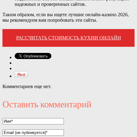
надежных и проверенных сайтов.
Таким образом, если вы ищете лучшие онлайн-казино 2026,
мы рекомендуем вам попробовать эти сайты.
РАССЧИТАТЬ СТОИМОСТЬ КУХНИ ОНЛАЙН
Комментариев еще нет.
Оставить комментарий