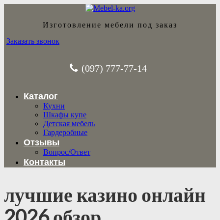
Изготовление мебели под заказ
Заказать звонок
(097) 777-77-14
Каталог
Кухни
Шкафы купе
Детская мебель
Гардеробные
Отзывы
Вопрос/Ответ
Контакты
лучшие казино онлайн
2026 обзор