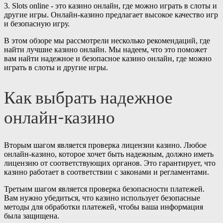
3. Slots online - это казино онлайн, где можно играть в слоты и
другие игры. Онлайн-казино предлагает высокое качество игр
и безопасную игру.
В этом обзоре мы рассмотрели несколько рекомендаций, где
найти лучшие казино онлайн. Мы надеем, что это поможет
вам найти надежное и безопасное казино онлайн, где можно
играть в слоты и другие игры.
Как выбрать надежное
онлайн-казино
Вторым шагом является проверка лицензии казино. Любое
онлайн-казино, которое хочет быть надежным, должно иметь
лицензию от соответствующих органов. Это гарантирует, что
казино работает в соответствии с законами и регламентами.
Третьим шагом является проверка безопасности платежей.
Вам нужно убедиться, что казино использует безопасные
методы для обработки платежей, чтобы ваша информация
была защищена.