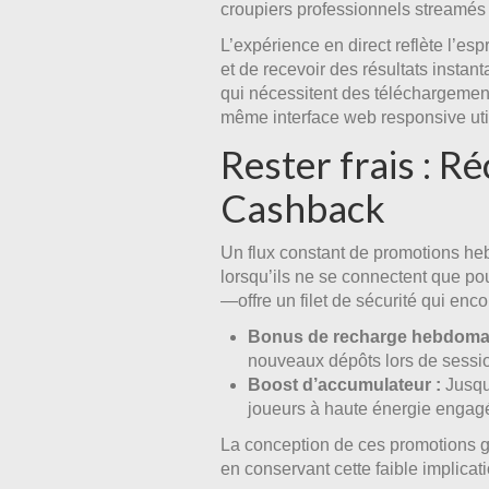
croupiers professionnels streamés 
L’expérience en direct reflète l’es
et de recevoir des résultats instan
qui nécessitent des téléchargements
même interface web responsive util
Rester frais : 
Cashback
Un flux constant de promotions h
lorsqu’ils ne se connectent que p
—offre un filet de sécurité qui enc
Bonus de recharge hebdomad
nouveaux dépôts lors de sessio
Boost d’accumulateur :
Jusqu’
joueurs à haute énergie engag
La conception de ces promotions g
en conservant cette faible implicat