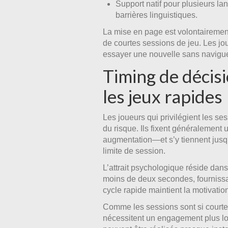
Support natif pour plusieurs l
barrières linguistiques.
La mise en page est volontairement
de courtes sessions de jeu. Les jo
essayer une nouvelle sans navigue
Timing de décisi
les jeux rapides
Les joueurs qui privilégient les s
du risque. Ils fixent généralement
augmentation—et s’y tiennent jusqu
limite de session.
L’attrait psychologique réside dans
moins de deux secondes, fournissa
cycle rapide maintient la motivation
Comme les sessions sont si courtes,
nécessitent un engagement plus lon