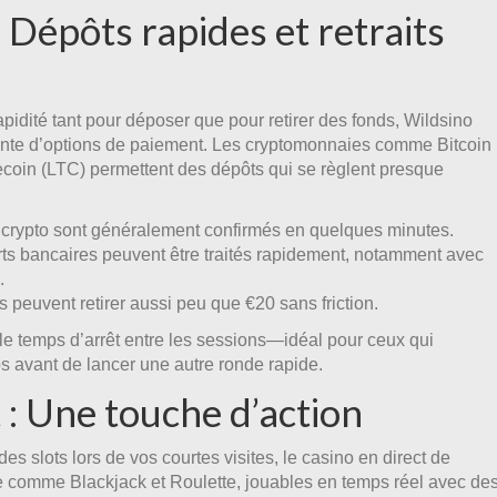
 Dépôts rapides et retraits
rapidité tant pour déposer que pour retirer des fonds, Wildsino
te d’options de paiement. Les cryptomonnaies comme Bitcoin
ecoin (LTC) permettent des dépôts qui se règlent presque
crypto sont généralement confirmés en quelques minutes.
rts bancaires peuvent être traités rapidement, notamment avec
.
 peuvent retirer aussi peu que €20 sans friction.
t le temps d’arrêt entre les sessions—idéal pour ceux qui
s avant de lancer une autre ronde rapide.
 : Une touche d’action
s slots lors de vos courtes visites, le casino en direct de
e comme Blackjack et Roulette, jouables en temps réel avec de