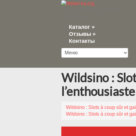
Изготовление мебели
под заказ
Каталог
»
Отзывы
»
Контакты
Wildsino : Slo
l’enthousiaste
Wildsino : Slots à coup sûr et ga
Wildsino : Slots à coup sûr et ga