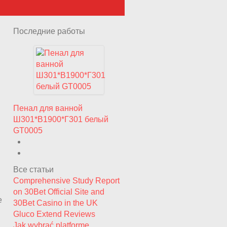
Последние работы
Пенал для ванной
Ш301*В1900*Г301 белый
Пенал для ванной
GT0005
Ш301*В1900*Г301 дуб
сонома GT0005
Все статьи
Comprehensive Study Report
on 30Bet Official Site and
e
30Bet Casino in the UK
Gluco Extend Reviews
Jak wybrać platformę