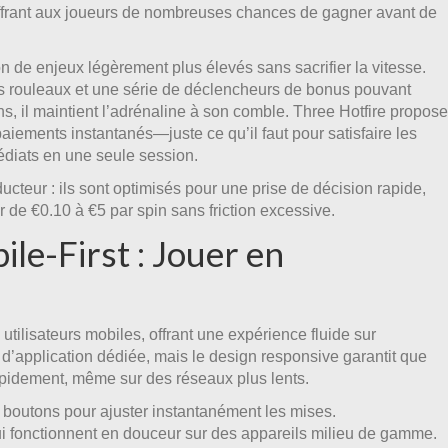
offrant aux joueurs de nombreuses chances de gagner avant de
de enjeux légèrement plus élevés sans sacrifier la vitesse.
is rouleaux et une série de déclencheurs de bonus pouvant
s, il maintient l’adrénaline à son comble. Three Hotfire propose
iements instantanés—juste ce qu’il faut pour satisfaire les
édiats en une seule session.
ducteur : ils sont optimisés pour une prise de décision rapide,
r de €0.10 à €5 par spin sans friction excessive.
e-First : Jouer en
 utilisateurs mobiles, offrant une expérience fluide sur
as d’application dédiée, mais le design responsive garantit que
apidement, même sur des réseaux plus lents.
s boutons pour ajuster instantanément les mises.
i fonctionnent en douceur sur des appareils milieu de gamme.