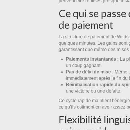
peuvent être réalisés presque inst
Ce qui se passe
de paiement
La structure de paiement de Wilds
quelques minutes. Les gains sont g
garantissant que même des mises 
Paiements instantanés :
La pl
un coup gagnant.
Pas de délai de mise :
Même si
immédiatement après la fin du 
Réinitialisation rapide du spin
une victoire ou une défaite.
Ce cycle rapide maintient l’énergi
ce qu’ils estiment en avoir assez 
Flexibilité ling