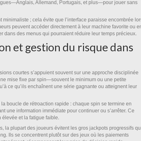
angues—Anglais, Allemand, Portugais, et plus—pour jouer sans
 minimaliste ; cela évite que l’interface paraisse encombrée lor
ueurs peuvent accéder directement à leur machine favorite ou e
r dans des menus qui pourraient réduire leur temps précieux.
on et gestion du risque dans
essions courtes s’appuient souvent sur une approche disciplinée
 une mise fixe par spin—souvent le minimum ou une petite
’à ce qu’ils enchaînent une série gagnante ou atteignent leur
 la boucle de rétroaction rapide : chaque spin se termine en
nt une information immédiate pour continuer ou s’arrêter. Ce
 élevée et la fatigue faible.
 la plupart des joueurs évitent les gros jackpots progressifs qu
g. Ils se concentrent plutôt sur des jeux où les paiements