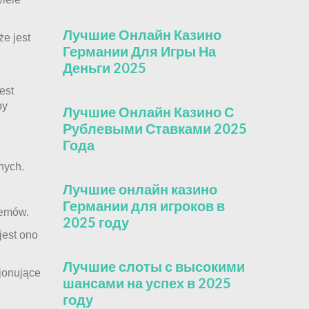
Лучшие Онлайн Казино
e jest
Германии Для Игры На
Деньги 2025
est
by
Лучшие Онлайн Казино С
Рублевыми Ставками 2025
Года
nych.
Лучшие онлайн казино
Германии для игроков в
lemów.
2025 году
jest ono
Лучшие слоты с высокими
cjonujące
шансами на успех в 2025
году