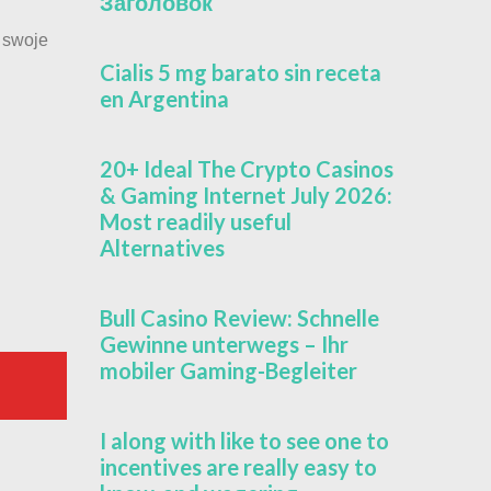
Заголовок
 swoje
Cialis 5 mg barato sin receta
en Argentina
20+ Ideal The Crypto Casinos
& Gaming Internet July 2026:
Most readily useful
Alternatives
Bull Casino Review: Schnelle
Gewinne unterwegs – Ihr
mobiler Gaming-Begleiter
I along with like to see one to
incentives are really easy to