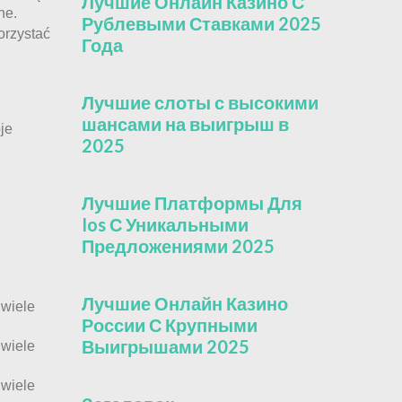
Лучшие Онлайн Казино С
ne.
Рублевыми Ставками 2025
orzystać
Года
Лучшие слоты с высокими
шансами на выигрыш в
je
2025
Лучшие Платформы Для
Ios С Уникальными
Предложениями 2025
Лучшие Онлайн Казино
 wiele
России С Крупными
Выигрышами 2025
 wiele
 wiele