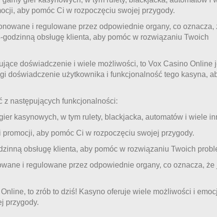
ocji, aby pomóc Ci w rozpoczęciu swojej przygody.
jonowane i regulowane przez odpowiednie organy, co oznacza, ż
4-godzinną obsługę klienta, aby pomóc w rozwiązaniu Twoich
ujące doświadczenie i wiele możliwości, to Vox Casino Online j
 doświadczenie użytkownika i funkcjonalność tego kasyna, a
 z następujących funkcjonalności:
ier kasynowych, w tym rulety, blackjacka, automatów i wiele in
i promocji, aby pomóc Ci w rozpoczęciu swojej przygody.
odzinną obsługę klienta, aby pomóc w rozwiązaniu Twoich prob
nowane i regulowane przez odpowiednie organy, co oznacza, że 
nline, to zrób to dziś! Kasyno oferuje wiele możliwości i emo
j przygody.