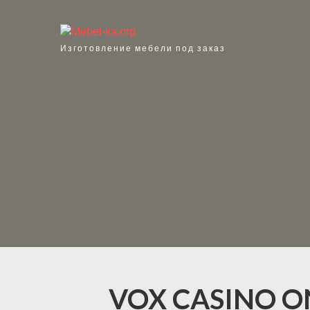
Изготовление мебели под заказ
VOX CASINO O