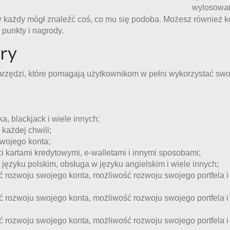
wylosowa
y każdy mógł znaleźć coś, co mu się podoba. Możesz również k
punkty i nagrody.
gry
narzędzi, które pomagają użytkownikom w pełni wykorzystać swo
a, blackjack i wiele innych;
każdej chwili;
wojego konta;
ści kartami kredytowymi, e-walletami i innymi sposobami;
 języku polskim, obsługa w języku angielskim i wiele innych;
ć rozwoju swojego konta, możliwość rozwoju swojego portfela i
ć rozwoju swojego konta, możliwość rozwoju swojego portfela i
ć rozwoju swojego konta, możliwość rozwoju swojego portfela i