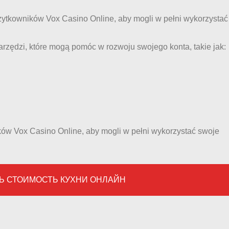
użytkowników Vox Casino Online, aby mogli w pełni wykorzystać
rzędzi, które mogą pomóc w rozwoju swojego konta, takie jak:
ków Vox Casino Online, aby mogli w pełni wykorzystać swoje
Ь СТОИМОСТЬ КУХНИ ОНЛАЙН