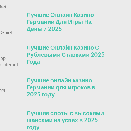
rei.
Лучшие Онлайн Казино
Германии Для Игры На
Деньги 2025
 Spiel
Лучшие Онлайн Казино С
Рублевыми Ставками 2025
App
Года
 Internet
Лучшие онлайн казино
Германии для игроков в
bei
2025 году
Лучшие слоты с высокими
шансами на успех в 2025
году