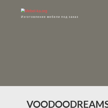
Изготовление мебели под заказ
VOODOODREAMS 