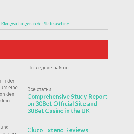
Klangwirkungen in der Slotmaschine
Последние работы
 in der
s um eine
Все статьи
von den
Comprehensive Study Report
dem
on 30Bet Official Site and
30Bet Casino in the UK
 und
Gluco Extend Reviews
wie eine