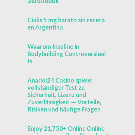
Заголовок
Cialis 5 mg barato sin receta
en Argentina
Waarom Insuline in
Bodybuilding Controversieel
Is
Anadol24 Casino spiele:
vollständiger Test zu
Sicherheit, Lizenz und
Zuverlässigkeit — Vorteile,
Risiken und häufige Fragen
Enjoy 21,750+ Online Online