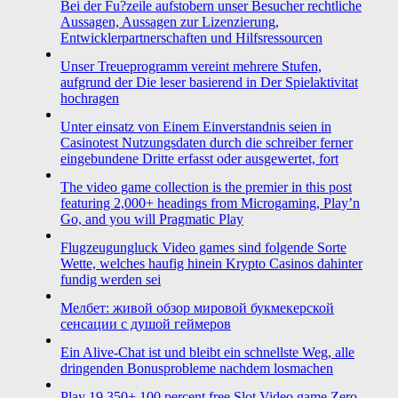
Bei der Fu?zeile aufstobern unser Besucher rechtliche
Aussagen, Aussagen zur Lizenzierung,
Entwicklerpartnerschaften und Hilfsressourcen
Unser Treueprogramm vereint mehrere Stufen,
aufgrund der Die leser basierend in Der Spielaktivitat
hochragen
Unter einsatz von Einem Einverstandnis seien in
Casinotest Nutzungsdaten durch die schreiber ferner
eingebundene Dritte erfasst oder ausgewertet, fort
The video game collection is the premier in this post
featuring 2,000+ headings from Microgaming, Play’n
Go, and you will Pragmatic Play
Flugzeugungluck Video games sind folgende Sorte
Wette, welches haufig hinein Krypto Casinos dahinter
fundig werden sei
Мелбет: живой обзор мировой букмекерской
сенсации с душой геймеров
Ein Alive-Chat ist und bleibt ein schnellste Weg, alle
dringenden Bonusprobleme nachdem losmachen
Play 19,350+ 100 percent free Slot Video game Zero