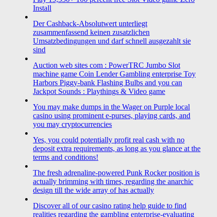
Install
Der Cashback-Absolutwert unterliegt
zusammenfassend keinen zusatzlichen
Umsatzbedingungen und darf schnell ausgezahlt sie
sind
Auction web sites com : PowerTRC Jumbo Slot
machine game Coin Lender Gambling enterprise Toy
Harbors Piggy-bank Flashing Bulbs and you can
Jackpot Sounds : Playthings & Video game
You may make dumps in the Wager on Purple local
casino using prominent e-purses, playing cards, and
you may cryptocurrencies
Yes, you could potentially profit real cash with no
deposit extra requirements, as long as you glance at the
terms and conditions!
The fresh adrenaline-powered Punk Rocker position is
actually brimming with times, regarding the anarchic
design till the wide array of has actually
Discover all of our casino rating help guide to find
realities regarding the gambling enterprise-evaluating