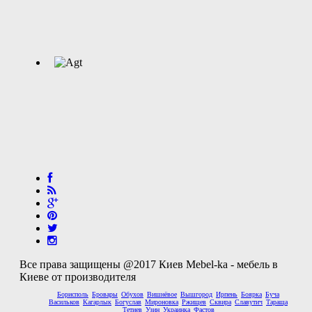
Все права защищены @2017 Киев Mebel-ka - мебель в
Киеве от производителя
Борисполь
Бровары
Обухов
Вишнёвое
Вышгород
Ирпень
Боярка
Буча
Васильков
Кагарлык
Богуслав
Мироновка
Ржищев
Сквира
Славутич
Тараща
Тетиев
Узин
Украинка
Фастов