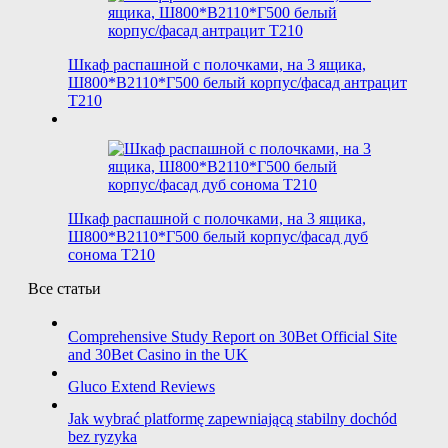
Шкаф распашной с полочками, на 3 ящика,
Ш800*В2110*Г500 белый корпус/фасад антрацит
T210
Шкаф распашной с полочками, на 3 ящика,
Ш800*В2110*Г500 белый корпус/фасад дуб
сонома T210
Все статьи
Comprehensive Study Report on 30Bet Official Site
and 30Bet Casino in the UK
Gluco Extend Reviews
Jak wybrać platformę zapewniającą stabilny dochód
bez ryzyka