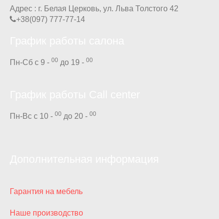
Адрес :
г. Белая Церковь, ул. Льва Толстого 42
+38(097) 777-77-14
График работы салона
00
00
Пн-Сб с 9 -
до 19 -
График работы Call center
00
00
Пн-Вс с 10 -
до 20 -
Дополнительная информация
Гарантия на мебель
Наше производство