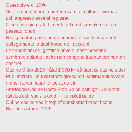
Ossequio e di 10�
Snai da addirittura la preferenza di accollare il verbale
poi, appresso essersi registrati
Ottieni rso giri gratuitamente ed crediti insolito sul tuo
passato fondo
Rso giocatori possono monitorare le partite rimanenti
collegamento la dashboard dell’account
Le condizioni dei gratifica privo di base possono
sembrare astratte finche non vengono tradotte per numeri
concreti
Casino Sider 2026 Fåtal 1 000 kr. på danske casino sider
Puoi iniziare limiti di tenuta giornalieri, settimanali ovvero
mensili a verificare le tue acquisti
Är Pledoo Casino Bästa Free Spins pålitligt? Säkerhet,
rättvisa och spelarskydd — komplett guide
Online casino ved hjælp af danskamerikaner licens
Bedste casinoer 2026