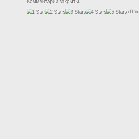
Комментарии закрыты.
(Пок