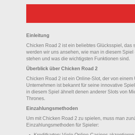
Einleitung
Chicken Road 2 ist ein beliebtes Glücksspiel, das s
werden wir uns ansehen, wie man in diesem Spiel 
stehen und was die wichtigsten Funktionen sind.
Überblick über Chicken Road 2
Chicken Road 2 ist ein Online-Slot, der von ein
Unternehmen ist bekannt für seine innovative Spiel
in diesem Spiel ähnelt denen anderer Slots von M
Thrones.
Einzahlungsmethoden
Um mit Chicken Road 2 zu spielen, muss man zunäc
Einzahlungsmethoden für Spieler:
Kreditkarten: Viele Online-Casinos akzeptieren