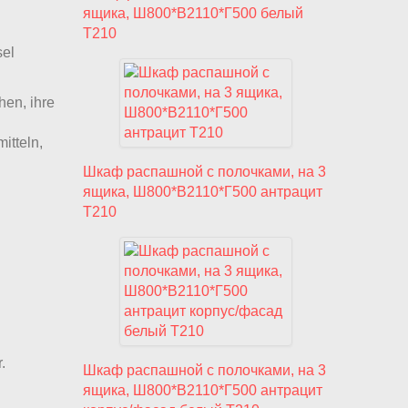
ящика, Ш800*В2110*Г500 белый
T210
sel
hen, ihre
itteln,
Шкаф распашной с полочками, на 3
ящика, Ш800*В2110*Г500 антрацит
T210
.
Шкаф распашной с полочками, на 3
ящика, Ш800*В2110*Г500 антрацит