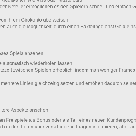
oder Neteller ermöglichen es den Spielern schnell und einfach 
von ihrem Girokonto überweisen.
en auch die Möglichkeit, durch einen Faktoringdienst Geld ein
ieses Spiels ansehen:
ze automatisch wiederholen lassen.
artezeit zwischen Spielen erheblich, indem man weniger Frame
h mehrere Linien gleichzeitig setzen und erhöhen dadurch seine
eitere Aspekte ansehen:
ten Freispiele als Bonus oder als Teil eines neuen Kundenprog
ich in den Foren über verschiedene Fragen informieren, aber au