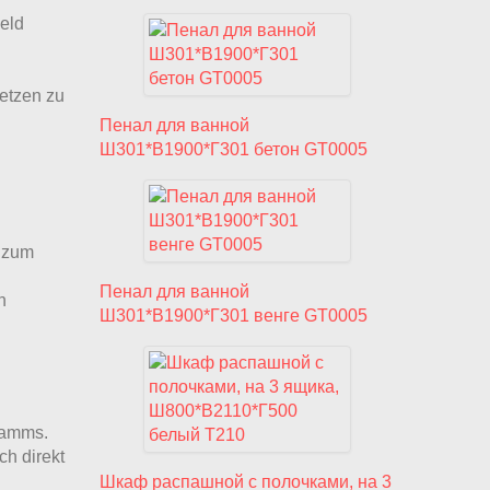
Geld
setzen zu
Пенал для ванной
Ш301*В1900*Г301 бетон GT0005
s zum
Пенал для ванной
n
Ш301*В1900*Г301 венге GT0005
ramms.
ch direkt
Шкаф распашной с полочками, на 3