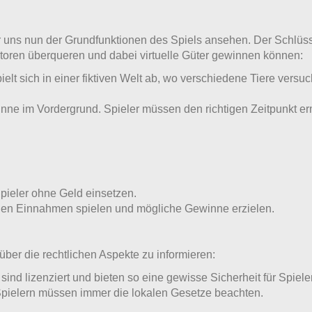
uns nun der Grundfunktionen des Spiels ansehen. Der Schlüs
ktoren überqueren und dabei virtuelle Güter gewinnen können:
ielt sich in einer fiktiven Welt ab, wo verschiedene Tiere versuc
nne im Vordergrund. Spieler müssen den richtigen Zeitpunkt erm
Spieler ohne Geld einsetzen.
enen Einnahmen spielen und mögliche Gewinne erzielen.
über die rechtlichen Aspekte zu informieren:
 sind lizenziert und bieten so eine gewisse Sicherheit für Spieler
Spielern müssen immer die lokalen Gesetze beachten.