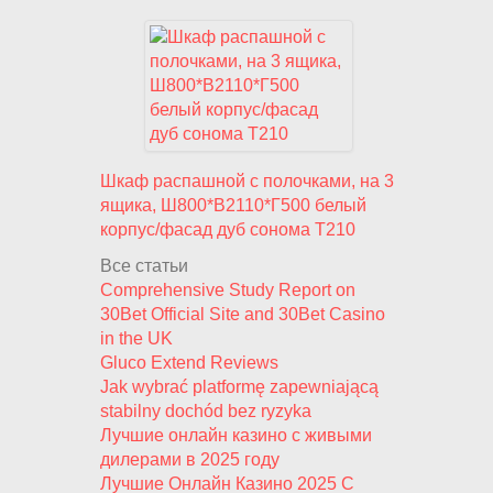
Шкаф распашной с полочками, на 3
ящика, Ш800*В2110*Г500 белый
корпус/фасад дуб сонома T210
Все статьи
Comprehensive Study Report on
30Bet Official Site and 30Bet Casino
in the UK
Gluco Extend Reviews
Jak wybrać platformę zapewniającą
stabilny dochód bez ryzyka
Лучшие онлайн казино с живыми
дилерами в 2025 году
Лучшие Онлайн Казино 2025 С