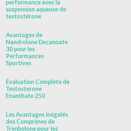
performance avec la
suspension aqueuse de
testostérone
Avantages de
Nandrolone Decanoate
30 pour les
Performances
Sportives
Évaluation Complète de
Testosterone
Enanthate 250
Les Avantages Inégalés
des Comprimes de
Trenbolone pour les