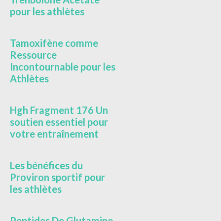
pour les athlètes
Tamoxifène comme
Ressource
Incontournable pour les
Athlètes
Hgh Fragment 176 Un
soutien essentiel pour
votre entraînement
Les bénéfices du
Proviron sportif pour
les athlètes
Peptides De Glutamine