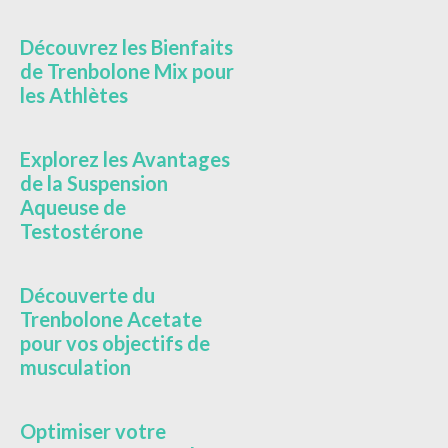
Découvrez les Bienfaits
de Trenbolone Mix pour
les Athlètes
Explorez les Avantages
de la Suspension
Aqueuse de
Testostérone
Découverte du
Trenbolone Acetate
pour vos objectifs de
musculation
Optimiser votre