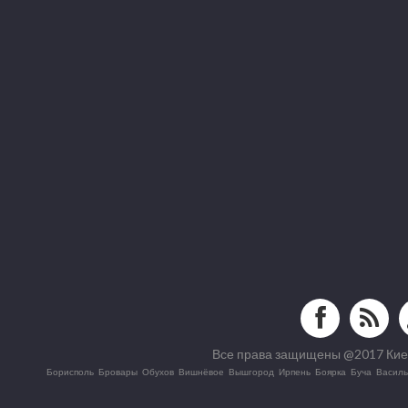
Все права защищены @2017 Киев 
Борисполь
Бровары
Обухов
Вишнёвое
Вышгород
Ирпень
Боярка
Буча
Василь