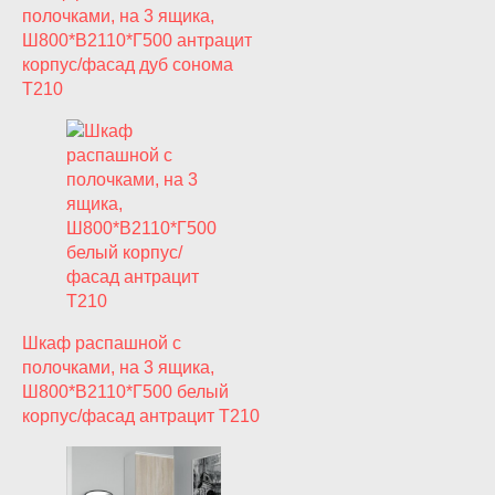
полочками, на 3 ящика,
Ш800*В2110*Г500 антрацит
корпус/фасад дуб сонома
T210
Шкаф распашной с
полочками, на 3 ящика,
Ш800*В2110*Г500 белый
корпус/фасад антрацит T210