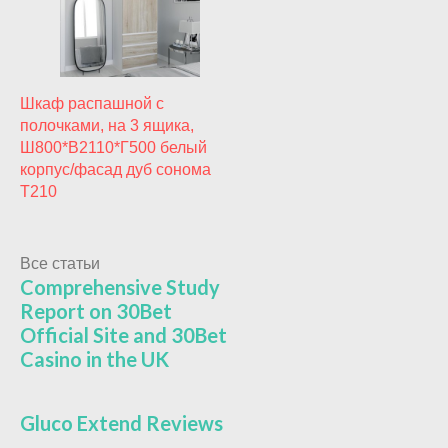
Шкаф распашной с
полочками, на 3 ящика,
Ш800*В2110*Г500 белый
корпус/фасад дуб сонома
T210
Все статьи
Comprehensive Study
Report on 30Bet
Official Site and 30Bet
Casino in the UK
Gluco Extend Reviews