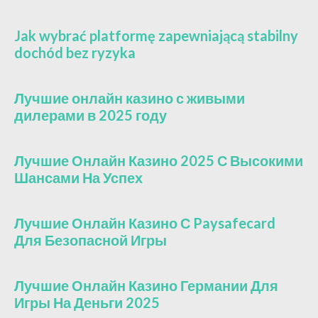
Jak wybrać platformę zapewniającą stabilny
dochód bez ryzyka
Лучшие онлайн казино с живыми
дилерами в 2025 году
Лучшие Онлайн Казино 2025 С Высокими
Шансами На Успех
Лучшие Онлайн Казино С Paysafecard
Для Безопасной Игры
Лучшие Онлайн Казино Германии Для
Игры На Деньги 2025