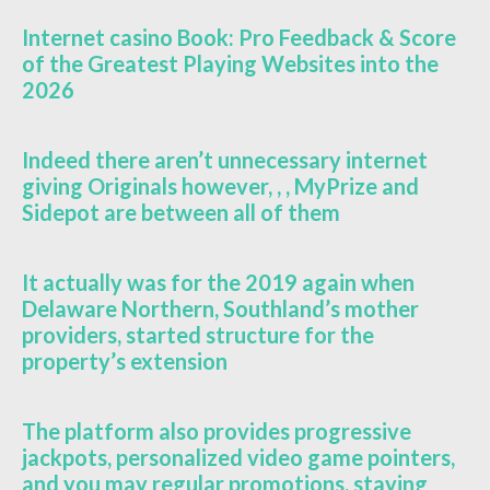
Internet casino Book: Pro Feedback & Score
of the Greatest Playing Websites into the
2026
Indeed there aren’t unnecessary internet
giving Originals however, , , MyPrize and
Sidepot are between all of them
It actually was for the 2019 again when
Delaware Northern, Southland’s mother
providers, started structure for the
property’s extension
The platform also provides progressive
jackpots, personalized video game pointers,
and you may regular promotions, staying