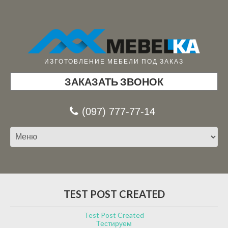
ИЗГОТОВЛЕНИЕ МЕБЕЛИ ПОД ЗАКАЗ
ЗАКАЗАТЬ ЗВОНОК
(097) 777-77-14
TEST POST CREATED
Test Post Created
Тестируем