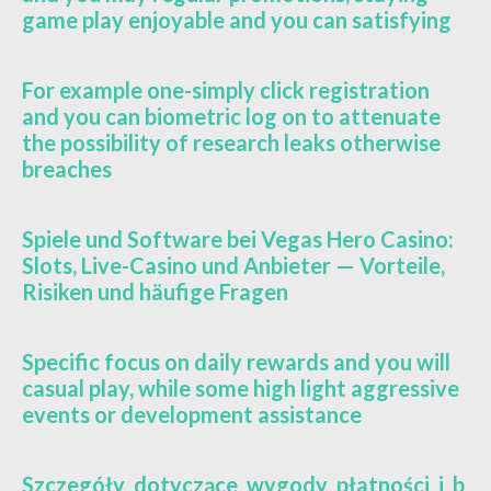
game play enjoyable and you can satisfying
For example one-simply click registration
and you can biometric log on to attenuate
the possibility of research leaks otherwise
breaches
Spiele und Software bei Vegas Hero Casino:
Slots, Live-Casino und Anbieter — Vorteile,
Risiken und häufige Fragen
Specific focus on daily rewards and you will
casual play, while some high light aggressive
events or development assistance
Szczegóły_dotyczące_wygody_płatności_i_b