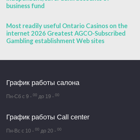
business fund
Most readily useful Ontario Casinos on the
internet 2026 Greatest AGCO-Subscribed
Gambling establishment Web sites
График работы салона
00
00
Пн-Сб с 9 -
до 19 -
График работы Call center
00
00
Пн-Вс с 10 -
до 20 -