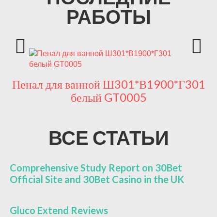
РАБОТЫ
Пенал для ванной Ш301*В1900*Г301
П
белый GT0005
ВСЕ СТАТЬИ
Comprehensive Study Report on 30Bet
Official Site and 30Bet Casino in the UK
Gluco Extend Reviews