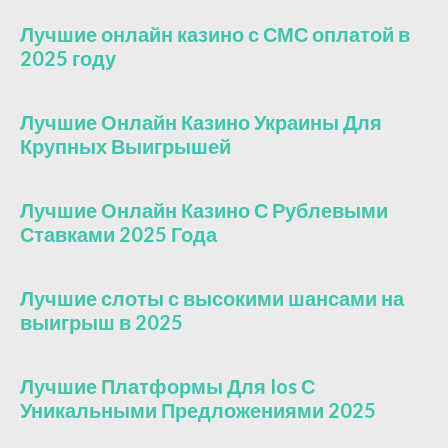
Лучшие онлайн казино с СМС оплатой в
2025 году
Лучшие Онлайн Казино Украины Для
Крупных Выигрышей
Лучшие Онлайн Казино С Рублевыми
Ставками 2025 Года
Лучшие слоты с высокими шансами на
выигрыш в 2025
Лучшие Платформы Для Ios С
Уникальными Предложениями 2025