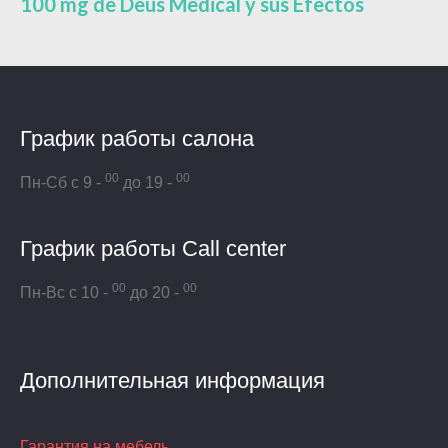
100 mg de Deus Medical y sus Efectos
График работы салона
00
00
Пн-Сб с 9 -
до 19 -
График работы Call center
00
00
Пн-Вс с 10 -
до 20 -
Дополнительная информация
Гарантия на мебель