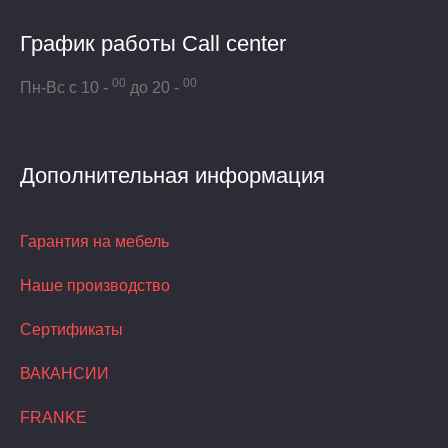
График работы Call center
00
00
Пн-Вс с 10 -
до 20 -
Дополнительная информация
Гарантия на мебель
Наше производство
Сертификаты
ВАКАНСИИ
FRANKE