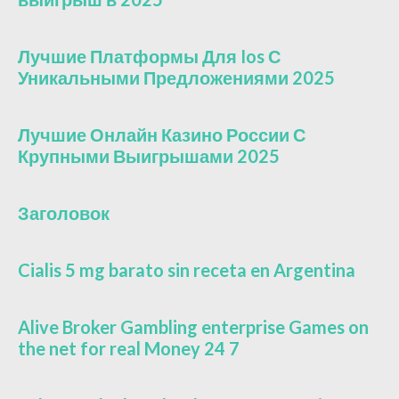
Лучшие Платформы Для Ios С
Уникальными Предложениями 2025
Лучшие Онлайн Казино России С
Крупными Выигрышами 2025
Заголовок
Cialis 5 mg barato sin receta en Argentina
Alive Broker Gambling enterprise Games on
the net for real Money 24 7