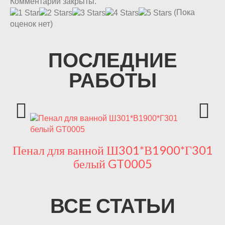
Комментарии закрыты.
(Пока
оценок нет)
ПОСЛЕДНИЕ
РАБОТЫ
Пенал для ванной Ш301*В1900*Г301
П
белый GT0005
ВСЕ СТАТЬИ