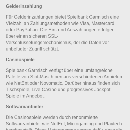
Gelderinzahlung
Für Gelderinzahlungen bietet Spielbank Garmisch eine
Vielzahl an Zahlungsmethoden wie Visa, Mastercard
oder PayPal an. Die Ein- und Auszahlungen erfolgen
über einen sicheren SSL-
Verschlüsselungsmechanismus, der die Daten vor
unbefugter Zugriff schützt.
Casinospiele
Spielbank Garmisch verfügt über eine umfangreiche
Palette von Slot-Maschinen aus verschiedenen Anbietern
wie NetEnt oder Novomatic. Darüber hinaus finden sich
Tischspiele, Live-Casino und progressives Jackpot-
Spiele im Angebot.
Softwareanbieter
Die Casinospiele werden durch renommierte
Softwareanbieter wie NetEnt, Microgaming und Playtech