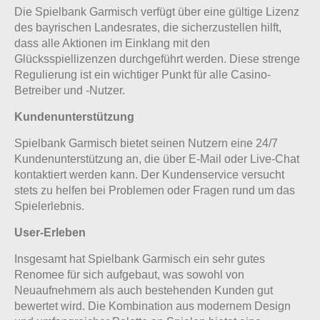
Die Spielbank Garmisch verfügt über eine gültige Lizenz
des bayrischen Landesrates, die sicherzustellen hilft,
dass alle Aktionen im Einklang mit den
Glücksspiellizenzen durchgeführt werden. Diese strenge
Regulierung ist ein wichtiger Punkt für alle Casino-
Betreiber und -Nutzer.
Kundenunterstützung
Spielbank Garmisch bietet seinen Nutzern eine 24/7
Kundenunterstützung an, die über E-Mail oder Live-Chat
kontaktiert werden kann. Der Kundenservice versucht
stets zu helfen bei Problemen oder Fragen rund um das
Spielerlebnis.
User-Erleben
Insgesamt hat Spielbank Garmisch ein sehr gutes
Renomee für sich aufgebaut, was sowohl von
Neuaufnehmern als auch bestehenden Kunden gut
bewertet wird. Die Kombination aus modernem Design