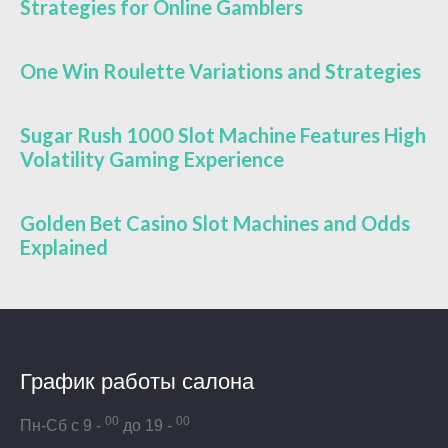
Strategies for Online Gamblers
One Win Roulette Variations and Strategies
Sugar Rush 1000 Slot Machine Features High
Volatility Gaming Experience
Golden Bet Casino Slot Machines and Odds
Explained
График работы салона
00
00
Пн-Сб с 9 -
до 19 -