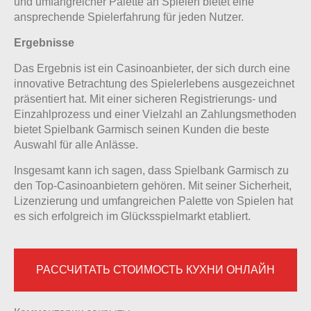
und umfangreicher Palette an Spielen bietet eine
ansprechende Spielerfahrung für jeden Nutzer.
Ergebnisse
Das Ergebnis ist ein Casinoanbieter, der sich durch eine
innovative Betrachtung des Spielerlebens ausgezeichnet
präsentiert hat. Mit einer sicheren Registrierungs- und
Einzahlprozess und einer Vielzahl an Zahlungsmethoden
bietet Spielbank Garmisch seinen Kunden die beste
Auswahl für alle Anlässe.
Insgesamt kann ich sagen, dass Spielbank Garmisch zu
den Top-Casinoanbietern gehören. Mit seiner Sicherheit,
Lizenzierung und umfangreichen Palette von Spielen hat
es sich erfolgreich im Glücksspielmarkt etabliert.
РАССЧИТАТЬ СТОИМОСТЬ КУХНИ ОНЛАЙН