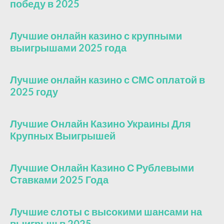
победу в 2025
Лучшие онлайн казино с крупными
выигрышами 2025 года
Лучшие онлайн казино с СМС оплатой в
2025 году
Лучшие Онлайн Казино Украины Для
Крупных Выигрышей
Лучшие Онлайн Казино С Рублевыми
Ставками 2025 Года
Лучшие слоты с высокими шансами на
выигрыш в 2025