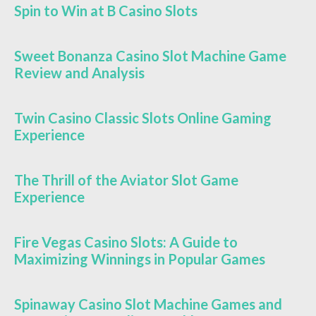
Spin to Win at B Casino Slots
Sweet Bonanza Casino Slot Machine Game
Review and Analysis
Twin Casino Classic Slots Online Gaming
Experience
The Thrill of the Aviator Slot Game
Experience
Fire Vegas Casino Slots: A Guide to
Maximizing Winnings in Popular Games
Spinaway Casino Slot Machine Games and