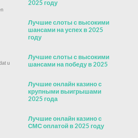
2025 году
en
Лучшие слоты с высокими
шансами на успех в 2025
году
Лучшие слоты с высокими
dat u
шансами на победу в 2025
Лучшие онлайн казино с
крупными выигрышами
2025 года
Лучшие онлайн казино с
СМС оплатой в 2025 году