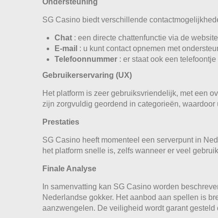
Ondersteuning
SG Casino biedt verschillende contactmogelijkhed
Chat
: een directe chattenfunctie via de website
E-mail
: u kunt contact opnemen met ondersteun
Telefoonnummer
: er staat ook een telefoont
Gebruikerservaring (UX)
Het platform is zeer gebruiksvriendelijk, met een o
zijn zorgvuldig geordend in categorieën, waardoor u
Prestaties
SG Casino heeft momenteel een serverpunt in Nede
het platform snelle is, zelfs wanneer er veel gebruik
Finale Analyse
In samenvatting kan SG Casino worden beschreven a
Nederlandse gokker. Het aanbod aan spellen is b
aanzwengelen. De veiligheid wordt garant gesteld do