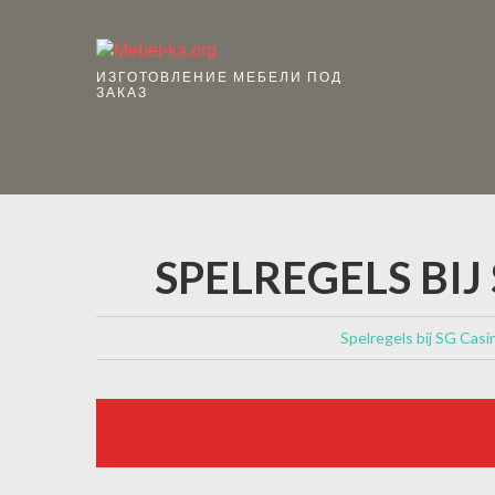
ИЗГОТОВЛЕНИЕ МЕБЕЛИ ПОД
ЗАКАЗ
SPELREGELS BIJ
Spelregels bij SG Casi