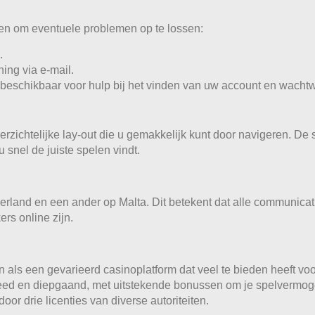
en om eventuele problemen op te lossen:
.
ing via e-mail.
je beschikbaar voor hulp bij het vinden van uw account en wacht
verzichtelijke lay-out die u gemakkelijk kunt door navigeren. De 
 snel de juiste spelen vindt.
rland en een ander op Malta. Dit betekent dat alle communicat
ers online zijn.
ls een gevarieerd casinoplatform dat veel te bieden heeft voo
reed en diepgaand, met uitstekende bonussen om je spelvermo
or drie licenties van diverse autoriteiten.