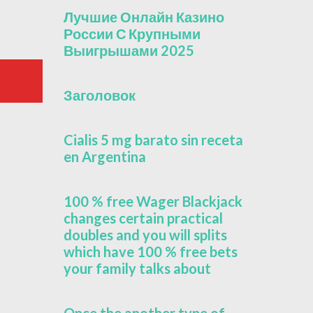
Лучшие Онлайн Казино
России С Крупными
Выигрышами 2025
Заголовок
Cialis 5 mg barato sin receta
en Argentina
100 % free Wager Blackjack
changes certain practical
doubles and you will splits
which have 100 % free bets
your family talks about
Once the another type of