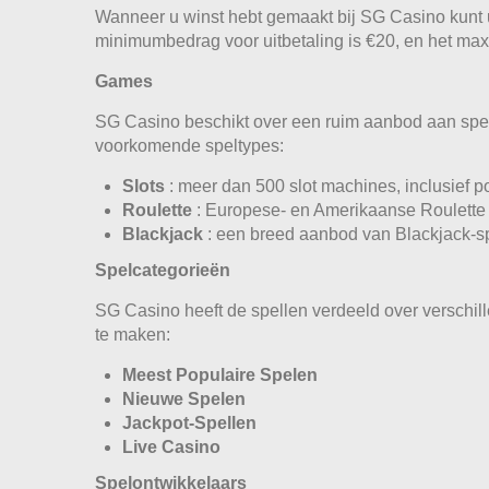
Wanneer u winst hebt gemaakt bij SG Casino kunt
minimumbedrag voor uitbetaling is €20, en het maxi
Games
SG Casino beschikt over een ruim aanbod aan spel
voorkomende speltypes:
Slots
: meer dan 500 slot machines, inclusief p
Roulette
: Europese- en Amerikaanse Roulette 
Blackjack
: een breed aanbod van Blackjack-sp
Spelcategorieën
SG Casino heeft de spellen verdeeld over verschil
te maken:
Meest Populaire Spelen
Nieuwe Spelen
Jackpot-Spellen
Live Casino
Spelontwikkelaars