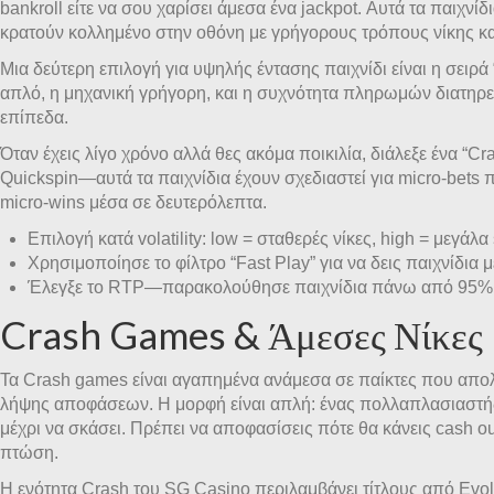
bankroll είτε να σου χαρίσει άμεσα ένα jackpot. Αυτά τα παιχνίδ
κρατούν κολλημένο στην οθόνη με γρήγορους τρόπους νίκης κα
Μια δεύτερη επιλογή για υψηλής έντασης παιχνίδι είναι η σειρά “
απλό, η μηχανική γρήγορη, και η συχνότητα πληρωμών διατηρε
επίπεδα.
Όταν έχεις λίγο χρόνο αλλά θες ακόμα ποικιλία, διάλεξε ένα “Cr
Quickspin—αυτά τα παιχνίδια έχουν σχεδιαστεί για micro‑bets
micro‑wins μέσα σε δευτερόλεπτα.
Επιλογή κατά volatility: low = σταθερές νίκες, high = μεγάλα
Χρησιμοποίησε το φίλτρο “Fast Play” για να δεις παιχνίδια 
Έλεγξε το RTP—παρακολούθησε παιχνίδια πάνω από 95% γ
Crash Games & Άμεσες Νίκες
Τα Crash games είναι αγαπημένα ανάμεσα σε παίκτες που απ
λήψης αποφάσεων. Η μορφή είναι απλή: ένας πολλαπλασιαστής 
μέχρι να σκάσει. Πρέπει να αποφασίσεις πότε θα κάνεις cash 
πτώση.
Η ενότητα Crash του SG Casino περιλαμβάνει τίτλους από Evol