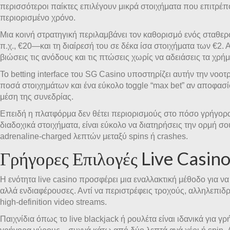
περισσότεροι παίκτες επιλέγουν μικρά στοιχήματα που επιτρέ
περιορισμένο χρόνο.
Μια κοινή στρατηγική περιλαμβάνει τον καθορισμό ενός σταθερ
π.χ., €20—και τη διαίρεσή του σε δέκα ίσα στοιχήματα των €2.
βιώσεις τις ανόδους και τις πτώσεις χωρίς να αδειάσεις τα χρ
Το betting interface του SG Casino υποστηρίζει αυτήν την νο
ποσά στοιχημάτων και ένα εύκολο toggle “max bet” αν αποφασίσ
μέση της συνεδρίας.
Επειδή η πλατφόρμα δεν θέτει περιορισμούς στο πόσο γρήγορα
διαδοχικά στοιχήματα, είναι εύκολο να διατηρήσεις την ορμή σο
adrenaline‑charged λεπτών μεταξύ spins ή crashes.
Γρήγορες Επιλογές Live Casin
Η ενότητα live casino προσφέρει μια εναλλακτική μέθοδο για να
αλλά ενδιαφέρουσες. Αντί να περιστρέφεις τροχούς, αλληλεπιδ
high‑definition video streams.
Παιχνίδια όπως το live blackjack ή ρουλέτα είναι ιδανικά για γ