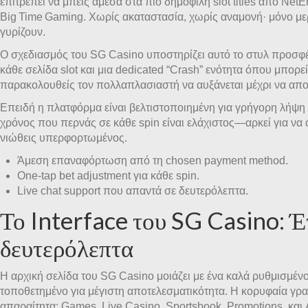
επιτρέπει να μπεις άμεσα στα πιο δημοφιλή slot titles από NetE
Big Time Gaming. Χωρίς ακαταστασία, χωρίς αναμονή· μόνο μερι
γυρίζουν.
Ο σχεδιασμός του SG Casino υποστηρίζει αυτό το στυλ προσφέρ
κάθε σελίδα slot και μια dedicated “Crash” ενότητα όπου μπορεί
παρακολουθείς τον πολλαπλασιαστή να αυξάνεται μέχρι να αποφ
Επειδή η πλατφόρμα είναι βελτιστοποιημένη για γρήγορη λήψη
χρόνος που περνάς σε κάθε spin είναι ελάχιστος—αρκεί για να
νιώθεις υπερφορτωμένος.
Άμεση επαναφόρτωση από τη chosen payment method.
One‑tap bet adjustment για κάθε spin.
Live chat support που απαντά σε δευτερόλεπτα.
Το Interface του SG Casino: Έ
δευτερόλεπτα
Η αρχική σελίδα του SG Casino μοιάζει με ένα καλά ρυθμισμέν
τοποθετημένο για μέγιστη αποτελεσματικότητα. Η κορυφαία γρ
απαραίτητα: Games, Live Casino, Sportsbook, Promotions, και 