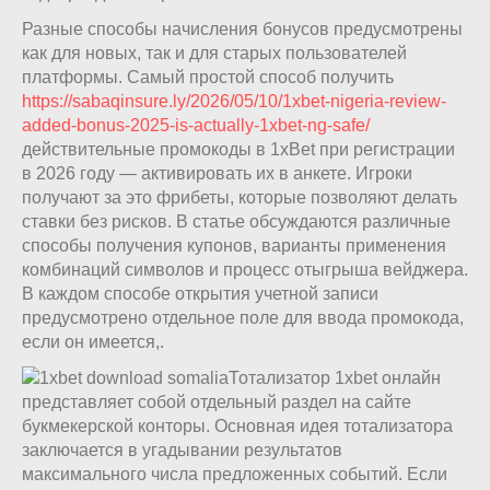
Разные способы начисления бонусов предусмотрены
как для новых, так и для старых пользователей
платформы. Самый простой способ получить
https://sabaqinsure.ly/2026/05/10/1xbet-nigeria-review-
added-bonus-2025-is-actually-1xbet-ng-safe/
действительные промокоды в 1xBet при регистрации
в 2026 году — активировать их в анкете. Игроки
получают за это фрибеты, которые позволяют делать
ставки без рисков. В статье обсуждаются различные
способы получения купонов, варианты применения
комбинаций символов и процесс отыгрыша вейджера.
В каждом способе открытия учетной записи
предусмотрено отдельное поле для ввода промокода,
если он имеется,.
Тотализатор 1xbet онлайн
представляет собой отдельный раздел на сайте
букмекерской конторы. Основная идея тотализатора
заключается в угадывании результатов
максимального числа предложенных событий. Если