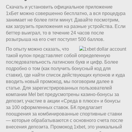
Скачать и установить официальное приложение
1хБет можно совершенно бесплатно, а вся процедура
занимает не более пяти минут. Давайте посмотрим,
как загрузить приложения на разные устройства. Если
беттер выиграл, то в течение 24 часов после
розыгрыша на его счет поступят 500 баллов.
По опыту можно сказать, что
такой купон представляет собой определенную
последовательность латинских букв и цифр. Более
подробно о том (как получить бонусный код для
ставки), где найти список действующих купонов и куда
вводить новый промокод, мы поговорим далее в
статье. Для зарегистрированных пользователей
компании Mel bet предусмотрены казино-бонусы за
депозит, участие в акции «Среда в плюсе» и бонусы
за 100 оформленных ставок. БК предлагает
поощрения за комбинированные спортивные ставки
— которые обрабатываются с основного счета после
внесения депозита. Промокод 1xbet, это уникальный