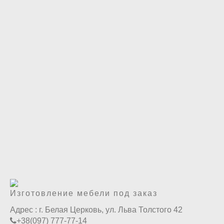
Изготовление мебели под заказ
Адрес :
г. Белая Церковь, ул. Льва Толстого 42
+38(097) 777-77-14