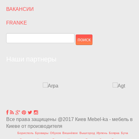
ВАКАНСИИ
FRANKE
Наши партнеры
Все права защищены @2017 Киев Mebel-ka - мебель в
Киеве от производителя
Борисполь
Бровары
Обухов
Вишнёвое
Вышгород
Ирпень
Боярка
Буча