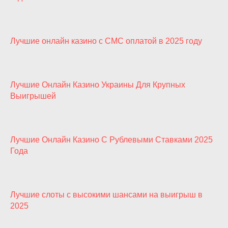
Лучшие онлайн казино с СМС оплатой в 2025 году
Лучшие Онлайн Казино Украины Для Крупных
Выигрышей
Лучшие Онлайн Казино С Рублевыми Ставками 2025
Года
Лучшие слоты с высокими шансами на выигрыш в
2025