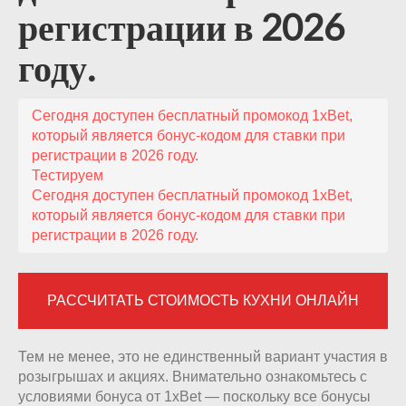
регистрации в 2026
году.
Сегодня доступен бесплатный промокод 1xBet,
который является бонус-кодом для ставки при
регистрации в 2026 году.
Тестируем
Сегодня доступен бесплатный промокод 1xBet,
который является бонус-кодом для ставки при
регистрации в 2026 году.
РАССЧИТАТЬ СТОИМОСТЬ КУХНИ ОНЛАЙН
Тем не менее, это не единственный вариант участия в
розыгрышах и акциях. Внимательно ознакомьтесь с
условиями бонуса от 1xBet — поскольку все бонусы