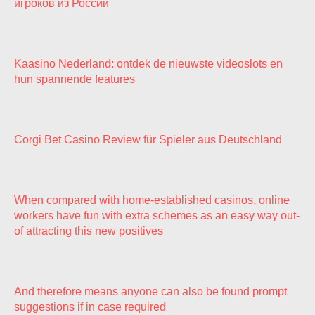
игроков из России
Kaasino Nederland: ontdek de nieuwste videoslots en
hun spannende features
Corgi Bet Casino Review für Spieler aus Deutschland
When compared with home-established casinos, online
workers have fun with extra schemes as an easy way out-
of attracting this new positives
And therefore means anyone can also be found prompt
suggestions if in case required