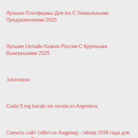
Лучшие Платформы Для Ios С Уникальными
Предложениями 2025
Лучшие Онлайн Казино России С Крупными
Выигрышами 2025
Заголовок
Cialis 5 mg barato sin receta en Argentina
Скачать сайт 1xBet на Андроид – обзор 2026 года для