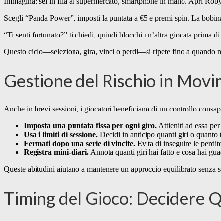
Immagina: sei in fila al supermercato, smartphone in mano. Apri Rob
Scegli “Panda Power”, imposti la puntata a €5 e premi spin. La bobi
“Ti senti fortunato?” ti chiedi, quindi blocchi un’altra giocata prima di
Questo ciclo—seleziona, gira, vinci o perdi—si ripete fino a quando no
Gestione del Rischio in Mov
Anche in brevi sessioni, i giocatori beneficiano di un controllo consap
Imposta una puntata fissa per ogni giro.
Attieniti ad essa per
Usa i limiti di sessione.
Decidi in anticipo quanti giri o quanto
Fermati dopo una serie di vincite.
Evita di inseguire le perdit
Registra mini‑diari.
Annota quanti giri hai fatto e cosa hai gua
Queste abitudini aiutano a mantenere un approccio equilibrato senza so
Timing del Gioco: Decidere 