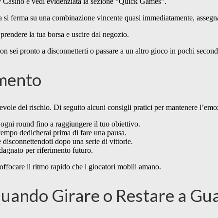
y Casino e vedi evidenziata la sezione “Quick Games”.
na si ferma su una combinazione vincente quasi immediatamente, assegn
 prendere la tua borsa e uscire dal negozio.
n sei pronto a disconnetterti o passare a un altro gioco in pochi second
imento
evole del rischio. Di seguito alcuni consigli pratici per mantenere l’em
 ogni round fino a raggiungere il tuo obiettivo.
 tempo dedicherai prima di fare una pausa.
e disconnettendoti dopo una serie di vittorie.
dagnato per riferimento futuro.
ffocare il ritmo rapido che i giocatori mobili amano.
Quando Girare o Restare a Gu