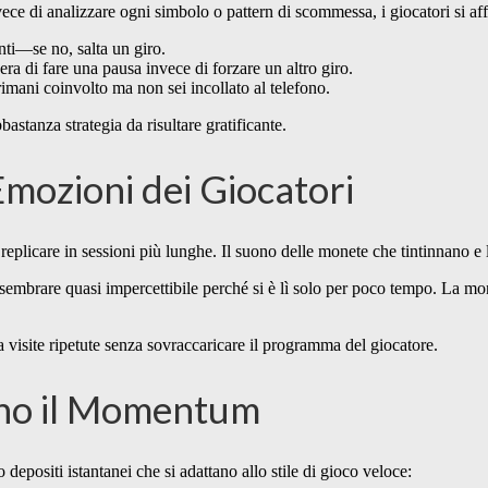
ece di analizzare ogni simbolo o pattern di scommessa, i giocatori si affi
nti—se no, salta un giro.
era di fare una pausa invece di forzare un altro giro.
mani coinvolto ma non sei incollato al telefono.
tanza strategia da risultare gratificante.
 Emozioni dei Giocatori
 replicare in sessioni più lunghe. Il suono delle monete che tintinnano 
embrare quasi impercettibile perché si è lì solo per poco tempo. La mo
 visite ripetute senza sovraccaricare il programma del giocatore.
no il Momentum
 depositi istantanei che si adattano allo stile di gioco veloce: