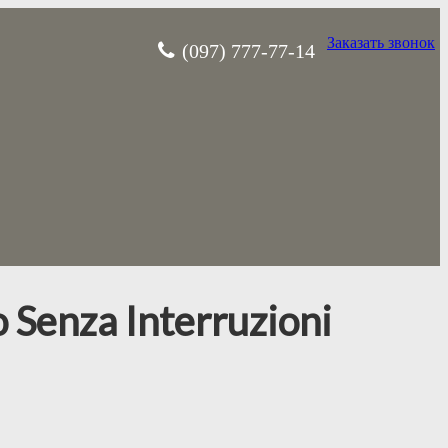
Заказать звонок
(097) 777-77-14
 Senza Interruzioni