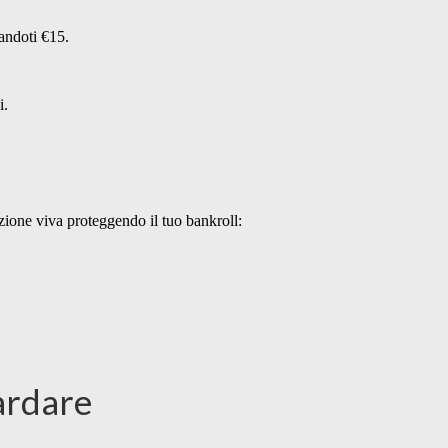
andoti €15.
i.
ozione viva proteggendo il tuo bankroll:
ardare