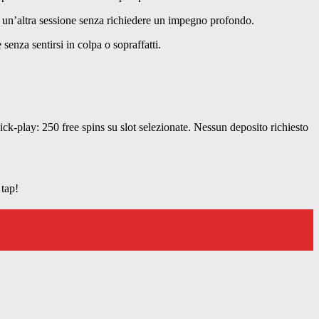
a un’altra sessione senza richiedere un impegno profondo.
senza sentirsi in colpa o sopraffatti.
uick‑play: 250 free spins su slot selezionate. Nessun deposito richiesto
 tap!