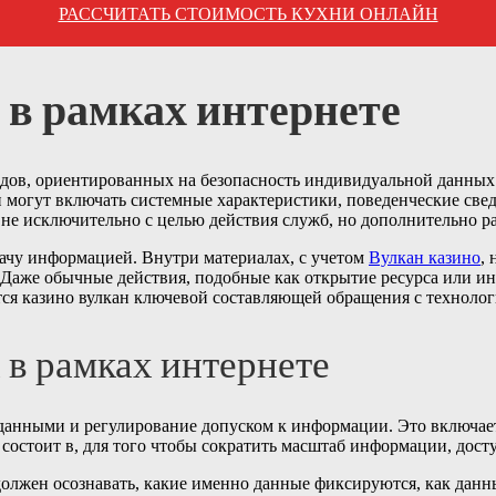
РАССЧИТАТЬ СТОИМОСТЬ КУХНИ ОНЛАЙН
в рамках интернете
ходов, ориентированных на безопасность индивидуальной данных
и могут включать системные характеристики, поведенческие све
 не исключительно с целью действия служб, но дополнительно р
ачу информацией. Внутри материалах, с учетом
Вулкан казино
,
. Даже обычные действия, подобные как открытие ресурса или и
тся казино вулкан ключевой составляющей обращения с техноло
 в рамках интернете
 данными и регулирование допуском к информации. Это включае
состоит в, для того чтобы сократить масштаб информации, дост
должен осознавать, какие именно данные фиксируются, как данн