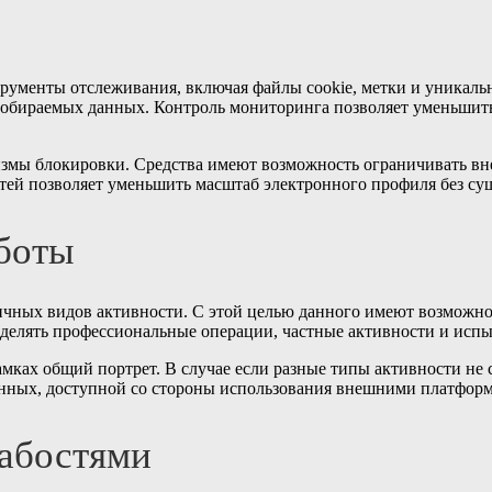
ументы отслеживания, включая файлы cookie, метки и уникаль
м собираемых данных. Контроль мониторинга позволяет уменьшит
змы блокировки. Средства имеют возможность ограничивать вне
тей позволяет уменьшить масштаб электронного профиля без с
аботы
чных видов активности. С этой целью данного имеют возможнос
зделять профессиональные операции, частные активности и испы
мках общий портрет. В случае если разные типы активности не 
анных, доступной со стороны использования внешними платфор
лабостями