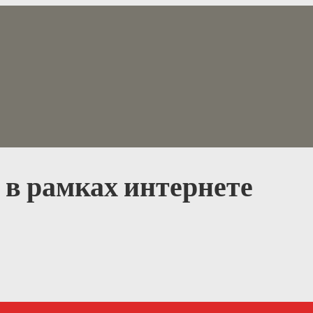
в рамках интернете