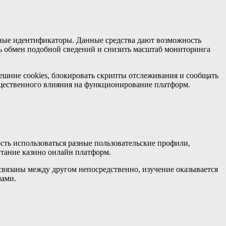
ные идентификаторы. Данные средства дают возможность
ь обмен подобной сведений и снизить масштаб мониторинга
шние cookies, блокировать скрипты отслеживания и сообщать
ущественного влияния на функционирование платформ.
ть использоваться разные пользовательские профили,
тание казино онлайн платформ.
связаны между другом непосредственно, изучение оказывается
мами.