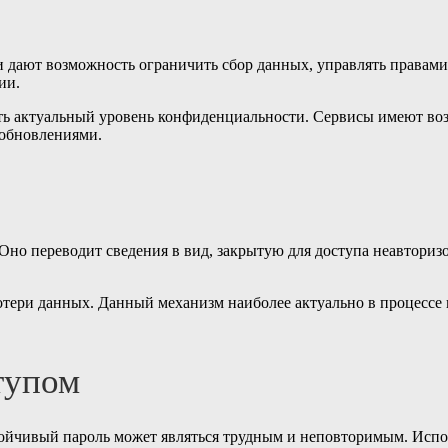
 дают возможность ограничить сбор данных, управлять правами
ии.
ть актуальный уровень конфиденциальности. Сервисы имеют воз
 обновлениями.
но переводит сведения в вид, закрытую для доступа неавторизо
тери данных. Данный механизм наиболее актуально в процессе
тупом
тойчивый пароль может являться трудным и неповторимым. Исп