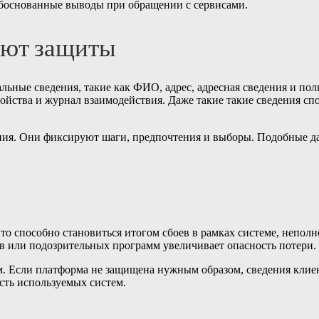
 обоснованные выводы при обращении с сервисами.
ают защиты
льные сведения, такие как ФИО, адрес, адресная сведения и по
ойства и журнал взаимодействия. Даже такие такие сведения спо
ния. Они фиксируют шаги, предпочтения и выборы. Подобные да
то способно становиться итогом сбоев в рамках системе, неполн
 или подозрительных программ увеличивает опасность потери.
рм. Если платформа не защищена нужным образом, сведения кли
ть используемых систем.