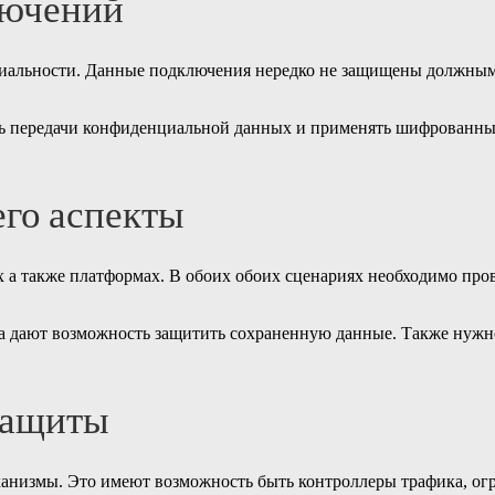
лючений
иальности. Данные подключения нередко не защищены должным 
ь передачи конфиденциальной данных и применять шифрованные
его аспекты
а также платформах. В обоих обоих сценариях необходимо пров
а дают возможность защитить сохраненную данные. Также нужно
защиты
анизмы. Это имеют возможность быть контроллеры трафика, ог