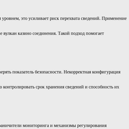
уровнем, это усиливает риск перехвата сведений. Применение
 вулкан казино соединения. Такой подход помогает
ерять показатель безопасности. Некорректная конфигурация
 контролировать срок хранения сведений и способность их
раничители мониторинга и механизмы регулирования