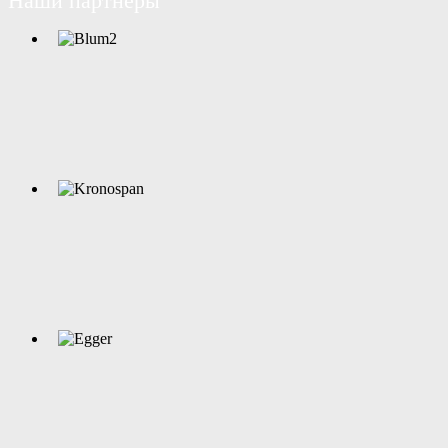
Наши партнеры