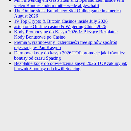
Min. inwendig ein Gaststatten sind Sperrstunden inside sehr
vielen Bundeslandern mittlerweile abgeschafft
The Online slots: Brand new Slot Online game in america
August 2026
19 Top Crypto & Bitcoin Casinos inside July 2026
#step one On-line casino & Wagering China 2026
Kody Promocyjne do Kasyn 2026 ᐈ Bieżące Bezpłatne
Kody Bonusowe po Casino
Premia wyrafinowany- czterdzieści free spinów spośród
rejestracją w Pan Kasyno
Darmowe kody do kasyn 2026 TOP promocje jak i również
bonusy od czasu Spacing
Bezpłatne kody do odwiedzenia kasyn 2026 TOP zakupy jak
i również bonusy od chwili Spacing