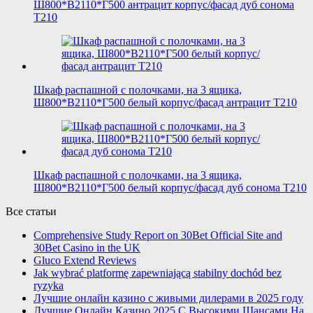
Ш800*В2110*Г500 антрацит корпус/фасад дуб сонома
T210
Шкаф распашной с полочками, на 3 ящика,
Ш800*В2110*Г500 белый корпус/фасад антрацит T210
Шкаф распашной с полочками, на 3 ящика,
Ш800*В2110*Г500 белый корпус/фасад дуб сонома T210
Все статьи
Comprehensive Study Report on 30Bet Official Site and
30Bet Casino in the UK
Gluco Extend Reviews
Jak wybrać platformę zapewniającą stabilny dochód bez
ryzyka
Лучшие онлайн казино с живыми дилерами в 2025 году
Лучшие Онлайн Казино 2025 С Высокими Шансами На