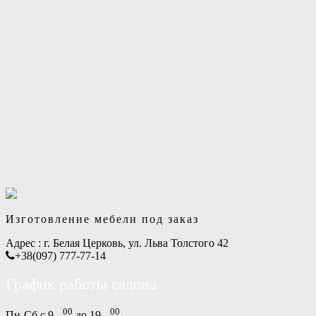
Изготовление мебели под заказ
Адрес :
г. Белая Церковь, ул. Льва Толстого 42
+38(097) 777-77-14
График работы салона
00
00
Пн-Сб с 9 -
до 19 -