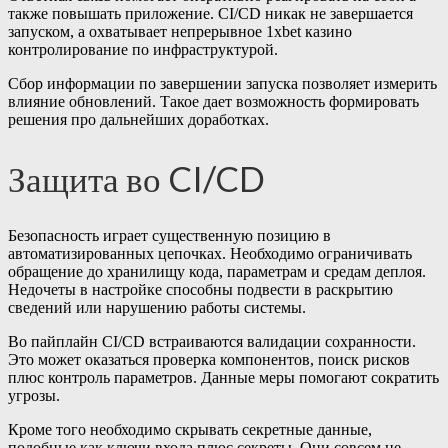
также повышать приложение. CI/CD никак не завершается
запуском, а охватывает непрерывное 1xbet казино
контролирование по инфраструктурой.
Сбор информации по завершении запуска позволяет измерить
влияние обновлений. Такое дает возможность формировать
решения про дальнейших доработках.
Защита во CI/CD
Безопасность играет существенную позицию в
автоматизированных цепочках. Необходимо ограничивать
обращение до хранилищу кода, параметрам и средам деплоя.
Недочеты в настройке способны подвести в раскрытию
сведений или нарушению работы системы.
Во пайплайн CI/CD встраиваются валидации сохранности.
Это может оказаться проверка компонентов, поиск рисков
плюс контроль параметров. Данные меры помогают сократить
угрозы.
Кроме того необходимо скрывать секретные данные,
подобные как ключи входа плюс секреты. Они совсем не