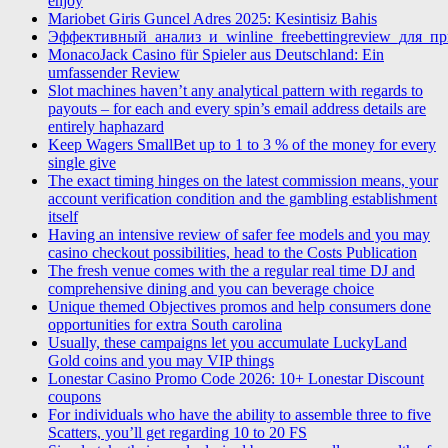
enjoy
Mariobet Giris Guncel Adres 2025: Kesintisiz Bahis
Эффективный_анализ_и_winline_freebettingreview_для_п
MonacoJack Casino für Spieler aus Deutschland: Ein
umfassender Review
Slot machines haven’t any analytical pattern with regards to
payouts – for each and every spin’s email address details are
entirely haphazard
Keep Wagers SmallBet up to 1 to 3 % of the money for every
single give
The exact timing hinges on the latest commission means, your
account verification condition and the gambling establishment
itself
Having an intensive review of safer fee models and you may
casino checkout possibilities, head to the Costs Publication
The fresh venue comes with the a regular real time DJ and
comprehensive dining and you can beverage choice
Unique themed Objectives promos and help consumers done
opportunities for extra South carolina
Usually, these campaigns let you accumulate LuckyLand
Gold coins and you may VIP things
Lonestar Casino Promo Code 2026: 10+ Lonestar Discount
coupons
For individuals who have the ability to assemble three to five
Scatters, you’ll get regarding 10 to 20 FS