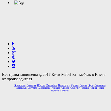
Все права защищены @2017 Киев Mebel-ka - мебель в Киеве
от производителя
Борисполь
Бровары
Обухов
Вишнёвое
Вышгород
Ирпень
Боярка
Буча
Васильков
Кагарлык
Богуслав
Мироновка
Ржищев
Сквира
Славутич
Тараща
Тетиев
Узин
Украинка
Фастов