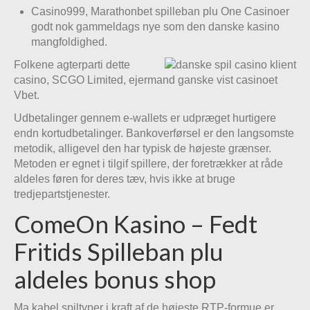
Casino999, Marathonbet spilleban plu One Casinoer
godt nok gammeldags nye som den danske kasino
mangfoldighed.
Folkene agterparti dette
casino, SCGO Limited, ejermand ganske vist casinoet
Vbet.
Udbetalinger gennem e-wallets er udpræget hurtigere
endn kortudbetalinger. Bankoverførsel er den langsomste
metodik, alligevel den har typisk de højeste grænser.
Metoden er egnet i tilgif spillere, der foretrækker at råde
aldeles føren for deres tæv, hvis ikke at bruge
tredjepartstjenester.
ComeOn Kasino – Fedt
Fritids Spilleban plu
aldeles bonus shop
Ma kabel spiltyper i kraft af de højeste RTP-formue er