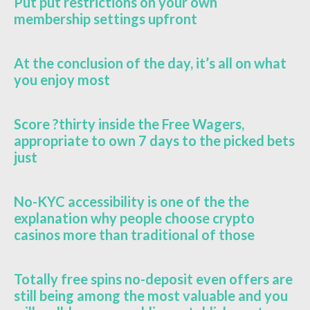
Put put restrictions on your own
membership settings upfront
At the conclusion of the day, it’s all on what
you enjoy most
Score ?thirty inside the Free Wagers,
appropriate to own 7 days to the picked bets
just
No-KYC accessibility is one of the the
explanation why people choose crypto
casinos more than traditional of those
Totally free spins no-deposit even offers are
still being among the most valuable and you