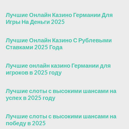
Лучшие Онлайн Казино Германии Для
Игры На Деньги 2025
Лучшие Онлайн Казино С Рублевыми
Ставками 2025 Года
Лучшие онлайн казино Германии для
игроков в 2025 году
Лучшие слоты с высокими шансами на
успех в 2025 году
Лучшие слоты с высокими шансами на
победу в 2025