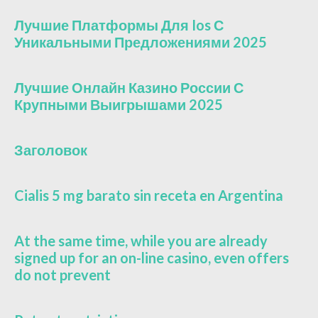
Лучшие Платформы Для Ios С
Уникальными Предложениями 2025
Лучшие Онлайн Казино России С
Крупными Выигрышами 2025
Заголовок
Cialis 5 mg barato sin receta en Argentina
At the same time, while you are already
signed up for an on-line casino, even offers
do not prevent