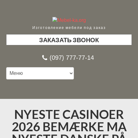
Изготовление мебели под заказ
ЗАКАЗАТЬ ЗВОНОК
(097) 777-77-14
NYESTE CASINOER
2026 BEMÆRKE MA