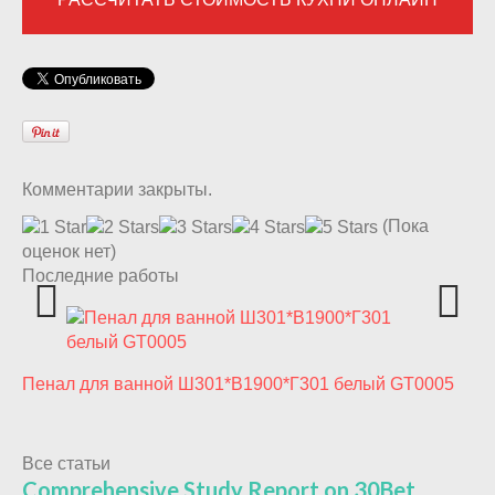
Комментарии закрыты.
(Пока
оценок нет)
Последние работы
Пенал для ванной Ш301*В1900*Г301 белый GT0005
Пе
GT
Все статьи
Comprehensive Study Report on 30Bet