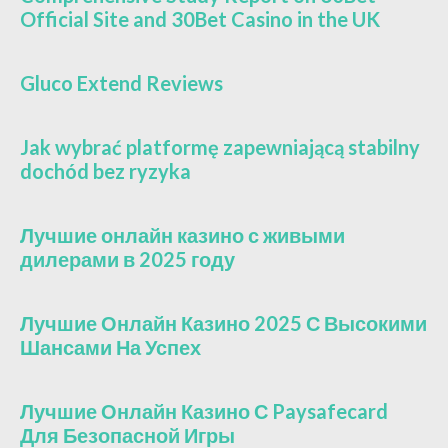
Official Site and 30Bet Casino in the UK
Gluco Extend Reviews
Jak wybrać platformę zapewniającą stabilny
dochód bez ryzyka
Лучшие онлайн казино с живыми
дилерами в 2025 году
Лучшие Онлайн Казино 2025 С Высокими
Шансами На Успех
Лучшие Онлайн Казино С Paysafecard
Для Безопасной Игры