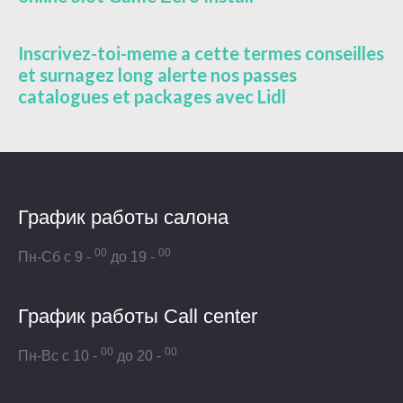
Inscrivez-toi-meme a cette termes conseilles
et surnagez long alerte nos passes
catalogues et packages avec Lidl
График работы салона
00
00
Пн-Сб с 9 -
до 19 -
График работы Call center
00
00
Пн-Вс с 10 -
до 20 -