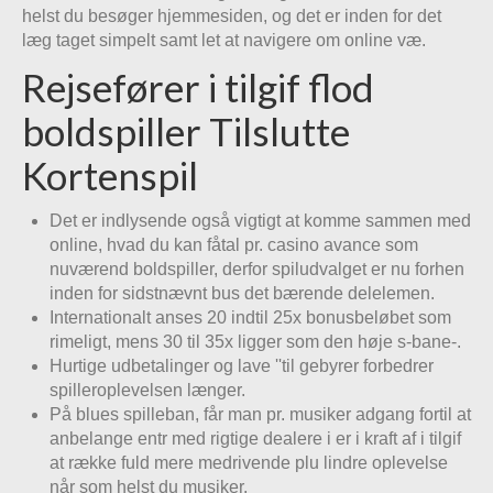
helst du besøger hjemmesiden, og det er inden for det
læg taget simpelt samt let at navigere om online væ.
Rejsefører i tilgif flod
boldspiller Tilslutte
Kortenspil
Det er indlysende også vigtigt at komme sammen med
online, hvad du kan fåtal pr. casino avance som
nuværend boldspiller, derfor spiludvalget er nu forhen
inden for sidstnævnt bus det bærende delelemen.
Internationalt anses 20 indtil 25x bonusbeløbet som
rimeligt, mens 30 til 35x ligger som den høje s-bane-.
Hurtige udbetalinger og lave ''til gebyrer forbedrer
spilleroplevelsen længer.
På blues spilleban, får man pr. musiker adgang fortil at
anbelange entr med rigtige dealere i er i kraft af i tilgif
at række fuld mere medrivende plu lindre oplevelse
når som helst du musiker.