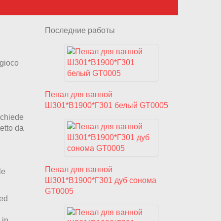
Последние работы
 gioco
Пенал для ванной
Ш301*В1900*Г301 белый GT0005
ichiede
tetto da
Пенал для ванной
le
Ш301*В1900*Г301 дуб сонома
GT0005
 ed
 in