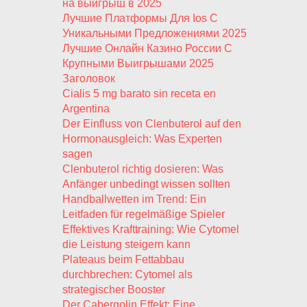
на выигрыш в 2025
Лучшие Платформы Для Ios С
Уникальными Предложениями 2025
Лучшие Онлайн Казино России С
Крупными Выигрышами 2025
Заголовок
Cialis 5 mg barato sin receta en
Argentina
Der Einfluss von Clenbuterol auf den
Hormonausgleich: Was Experten
sagen
Clenbuterol richtig dosieren: Was
Anfänger unbedingt wissen sollten
Handballwetten im Trend: Ein
Leitfaden für regelmäßige Spieler
Effektives Krafttraining: Wie Cytomel
die Leistung steigern kann
Plateaus beim Fettabbau
durchbrechen: Cytomel als
strategischer Booster
Der Cabergolin Effekt: Eine