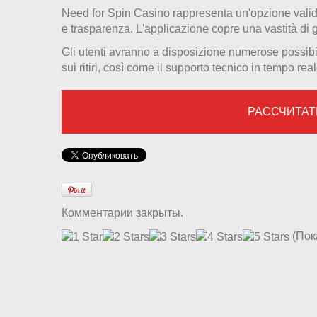
Need for Spin Casino rappresenta un'opzione validis
e trasparenza. L'applicazione copre una vastità di g
Gli utenti avranno a disposizione numerose possibi
sui ritiri, così come il supporto tecnico in tempo real
РАССЧИТАТ
Комментарии закрыты.
(Пок