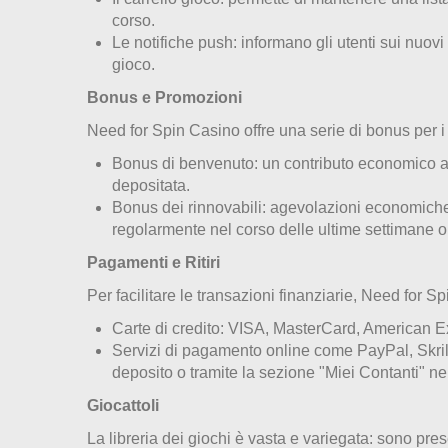
corso.
Le notifiche push: informano gli utenti sui nuov
gioco.
Bonus e Promozioni
Need for Spin Casino offre una serie di bonus per i nu
Bonus di benvenuto: un contributo economico a
depositata.
Bonus dei rinnovabili: agevolazioni economiche r
regolarmente nel corso delle ultime settimane o
Pagamenti e Ritiri
Per facilitare le transazioni finanziarie, Need fo
Carte di credito: VISA, MasterCard, American 
Servizi di pagamento online come PayPal, Skrill
deposito o tramite la sezione "Miei Contanti" ne
Giocattoli
La libreria dei giochi è vasta e variegata: sono prese