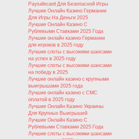
Paysafecard Для Безопасной Игры
Лучшие Онлайн Казино Германии
Для Игры На Деньги 2025
Лучшие Онлайн Казино С
Рублевыми Ставками 2025 Года
Лучшие онлайн казино Германии
для игроков в 2025 году
Лучшие слоты с высокими шансами
на успех в 2025 году
Лучшие слоты с высокими шансами
на победу в 2025
Лучшие онлайн казино с крупными
выигрышами 2025 года
Лучшие онлайн казино с СМС
оплатой в 2025 году
Лучшие Онлайн Казино Украины
Для Крупных Выигрышей
Лучшие Онлайн Казино С
Рублевыми Ставками 2025 Года
Лучшие слоты с высокими шансами