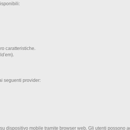
sponibili:
ro caratteristiche.
ld'em).
ai seguenti provider:
su dispositivo mobile tramite browser web. Gli utenti possono 