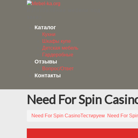
Изготовление мебели под
заказ
Каталог
Кухни
Шкафы купе
Детская мебель
Гардеробные
Отзывы
Вопрос/Ответ
Контакты
Need For Spin Casin
Need For Spin Casino
Тестируем
Need For Spi