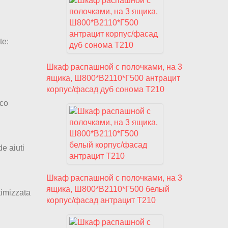
te:
Шкаф распашной с полочками, на 3
ящика, Ш800*В2110*Г500 антрацит
корпус/фасад дуб сонома T210
oco
e aiuti
Шкаф распашной с полочками, на 3
ящика, Ш800*В2110*Г500 белый
timizzata
корпус/фасад антрацит T210