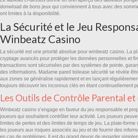
donwload de bons jeux qui conviennent à tous avec des som
ont limites à la disponibilité.
La Sécurité et le Jeu Respons
Winbeatz Casino
La sécurité est une priorité absolue pour winbeatz casino. La pl
cryptage avancés pour protéger les données personnelles et fi
transactions sont sécurisées par des systèmes de pointe, garantiss
des informations. Madame pareil toilease sécurité se révèle êtr
aux zones se généralise rapidement et en lançant régulièrement l
toujours découvrir les inconnus clés en étant continuellement pr
Les Outils de Contrôle Parental et
Winbeatz casino s’engage en faveur du jeu responsable et propo
joueurs qui souhaitent contrôler leur activité. Les joueurs peuve
limites de pertes et des limites de temps de jeu. La plate-forme
les joueurs aux risques associés au jeu et de fournir des inform
en cas de problèmes. Il est du grand devoir de regarder simpleme