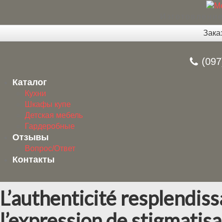
Изготовление
Зака
(097
Каталог
Кухни
Шкафы купе
Детская мебель
Гардеробные
Отзывы
Вопрос/Ответ
Контакты
L’authenticité resplendis
l’expression de stigmatisa