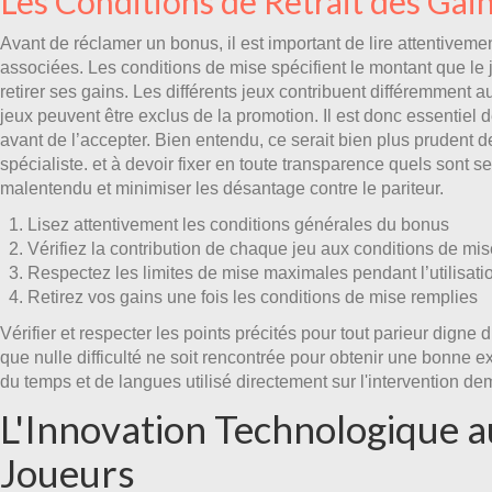
Les Conditions de Retrait des Gai
Avant de réclamer un bonus, il est important de lire attentiveme
associées. Les conditions de mise spécifient le montant que le 
retirer ses gains. Les différents jeux contribuent différemment a
jeux peuvent être exclus de la promotion. Il est donc essentiel
avant de l’accepter. Bien entendu, ce serait bien plus prudent de
spécialiste. et à devoir fixer en toute transparence quels sont se
malentendu et minimiser les désantage contre le pariteur.
Lisez attentivement les conditions générales du bonus
Vérifiez la contribution de chaque jeu aux conditions de mis
Respectez les limites de mise maximales pendant l’utilisat
Retirez vos gains une fois les conditions de mise remplies
Vérifier et respecter les points précités pour tout parieur digne
que nulle difficulté ne soit rencontrée pour obtenir une bonne e
du temps et de langues utilisé directement sur l'intervention d
L'Innovation Technologique a
Joueurs