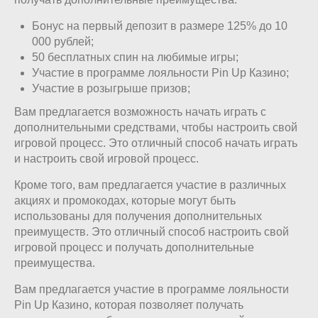
Бонус на первый депозит в размере 125% до 10
000 рублей;
50 бесплатных спин на любимые игры;
Участие в программе лояльности Pin Up Казино;
Участие в розыгрыше призов;
Вам предлагается возможность начать играть с
дополнительными средствами, чтобы настроить свой
игровой процесс. Это отличный способ начать играть
и настроить свой игровой процесс.
Кроме того, вам предлагается участие в различных
акциях и промокодах, которые могут быть
использованы для получения дополнительных
преимуществ. Это отличный способ настроить свой
игровой процесс и получать дополнительные
преимущества.
Вам предлагается участие в программе лояльности
Pin Up Казино, которая позволяет получать