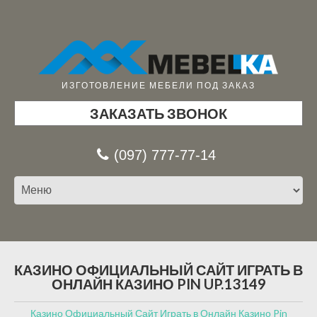
ИЗГОТОВЛЕНИЕ МЕБЕЛИ ПОД ЗАКАЗ
ЗАКАЗАТЬ ЗВОНОК
(097) 777-77-14
КАЗИНО ОФИЦИАЛЬНЫЙ САЙТ ИГРАТЬ В
ОНЛАЙН КАЗИНО PIN UP.13149
Казино Официальный Сайт Играть в Онлайн Казино Pin