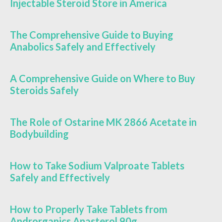
Injectable Steroid Store in America
The Comprehensive Guide to Buying
Anabolics Safely and Effectively
A Comprehensive Guide on Where to Buy
Steroids Safely
The Role of Ostarine MK 2866 Acetate in
Bodybuilding
How to Take Sodium Valproate Tablets
Safely and Effectively
How to Properly Take Tablets from
Androrganics Anasterol 90g