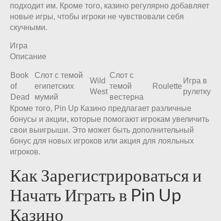
подходит им. Кроме того, казино регулярно добавляет
новые игры, чтобы игроки не чувствовали себя
скучными.
Игра
Описание
Book
Слот с темой
Слот с
Wild
Игра в
of
египетских
темой
Roulette
West
рулетку
Dead
мумий
вестерна
Кроме того, Pin Up Казино предлагает различные
бонусы и акции, которые помогают игрокам увеличить
свои выигрыши. Это может быть дополнительный
бонус для новых игроков или акция для лояльных
игроков.
Как Зарегистрироваться и
Начать Играть в Pin Up
Казино