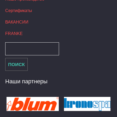
Сертификаты
ВАКАНСИИ
FRANKE
Наши партнеры