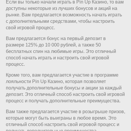
Если вы только начали играть в Pin Up Казино, то вам
доступны некоторые из лучших бонусов и акций на
рынке. Вам предлагается возможность начать играть
с дополнительными средствами, чтобы настроить
свой игровой процесс.
Вам предлагается бонус на первый депозит в
размере 125% до 10 000 рублей, а также 50
бесплатных спин на любимые игры. Это отличный
способ начать играть и настроить свой игровой
процесс.
Кроме того, вам предлагается участие в программе
лояльности Pin Up Казино, которая позволяет
получать дополнительные бонусы и акции за каждый
депозит. Это отличный способ настроить свой игровой
процесс и получать дополнительные преимущества.
Вам также предлагается участие в розыгрыше призов,
которые могут быть выиграны в любое время. Это
отличный способ настроить свой игровой процесс и
получать дополнительные преимущества.