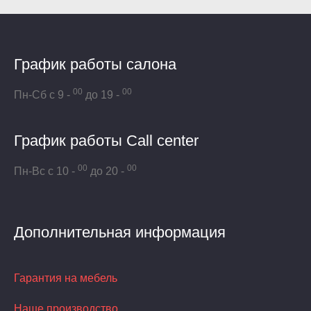
График работы салона
00
00
Пн-Сб с 9 -
до 19 -
График работы Call center
00
00
Пн-Вс с 10 -
до 20 -
Дополнительная информация
Гарантия на мебель
Наше производство