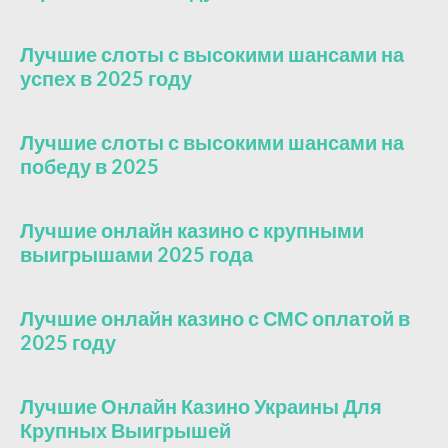
Лучшие слоты с высокими шансами на
успех в 2025 году
Лучшие слоты с высокими шансами на
победу в 2025
Лучшие онлайн казино с крупными
выигрышами 2025 года
Лучшие онлайн казино с СМС оплатой в
2025 году
Лучшие Онлайн Казино Украины Для
Крупных Выигрышей