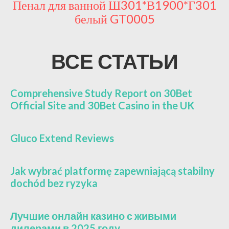
Пенал для ванной Ш301*В1900*Г301
П
белый GT0005
ВСЕ СТАТЬИ
Comprehensive Study Report on 30Bet
Official Site and 30Bet Casino in the UK
Gluco Extend Reviews
Jak wybrać platformę zapewniającą stabilny
dochód bez ryzyka
Лучшие онлайн казино с живыми
дилерами в 2025 году