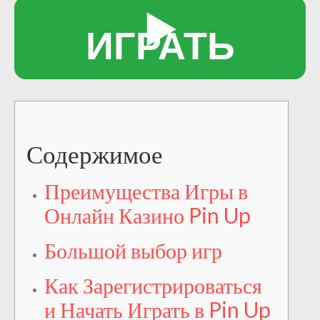
▶️
ИГРАТЬ
Содержимое
Преимущества Игры в
Онлайн Казино Pin Up
Большой выбор игр
Как Зарегистрироваться
и Начать Играть в Pin Up