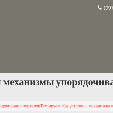
(09
ы механизмы упорядочив
ядочивания порталов
Тестируем
Как устроены механизмы 