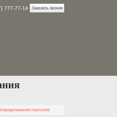
7) 777-77-14
Заказать звонок
ания
упорядочивания порталов