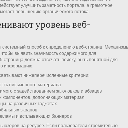
действует улучшить заметность портала, а грамотное
омогает повышению органического потока.
енивают уровень веб-
 системный способ к определению веб-страниц. Механизм
, чтобы выявить значимость содержимого для
б-страница должна отвечать поиску, быть понятной для
ую информацию.
хватывают нижеперечисленные критерии:
ость письменного материала
имого с задействованием заголовков и абзацев
х компонентов, дополняющих материал
ицы на различных гаджетах
обильных экранов
екламы и всплывающих баннеров
ь юзеров на ресурсе. Если пользователи стремительно