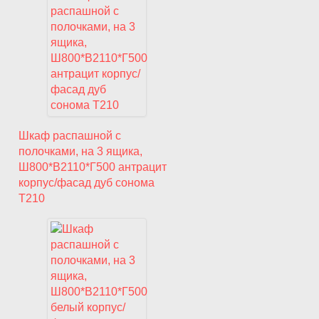
Шкаф распашной с
полочками, на 3 ящика,
Ш800*В2110*Г500 антрацит
корпус/фасад дуб сонома
T210