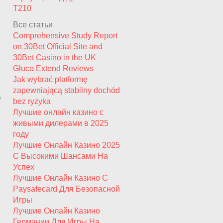
T210
Все статьи
Comprehensive Study Report
on 30Bet Official Site and
30Bet Casino in the UK
Gluco Extend Reviews
Jak wybrać platformę
zapewniającą stabilny dochód
е
bez ryzyka
Лучшие онлайн казино с
живыми дилерами в 2025
году
Лучшие Онлайн Казино 2025
С Высокими Шансами На
Успех
Лучшие Онлайн Казино С
Paysafecard Для Безопасной
Игры
Лучшие Онлайн Казино
Германии Для Игры На