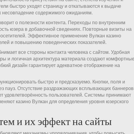
тели быстро уходят страницу и откатываются к выдаче
как несовпадение содержимого ожиданиям.
оворит о полезности контента. Переходы по внутренним
ость юзера в добавочной сведениях. Повторные визиты на
посетителей. Эффективное применение Вулкан казино
елей и повышению поведенческих показателей.
нимает все стороны контакта человека с сайтом. Удобная
уры и логичная архитектура материала создают комфортны
ибкий дизайн гарантирует адекватное отображение на
нкционировать быстро и предсказуемо. Кнопки, поля и
ез пауз. Отсутствие раздражающих всплывающих баннеров
ет удовлетворённость пользователей. Системы принимают
меняют казино Вулкан для определения уровня юзерского
ем и их эффект на сайты
обновляют механизмы упорядочивания, чтобы повысить