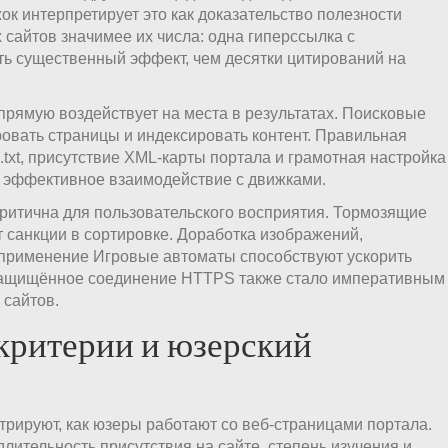
ок интерпретирует это как доказательство полезности
сайтов значимее их числа: одна гиперссылка с
ть существенный эффект, чем десятки цитирований на
прямую воздействует на места в результатах. Поисковые
овать страницы и индексировать контент. Правильная
txt, присутствие XML-карты портала и грамотная настройка
 эффективное взаимодействие с движками.
критична для пользовательского восприятия. Тормозящие
 санкции в сортировке. Доработка изображений,
применение Игровые автоматы способствуют ускорить
ащищённое соединение HTTPS также стало императивным
 сайтов.
критерии и юзерский
рируют, как юзеры работают со веб-страницами портала.
ительность присутствия на сайте, степень изучения и