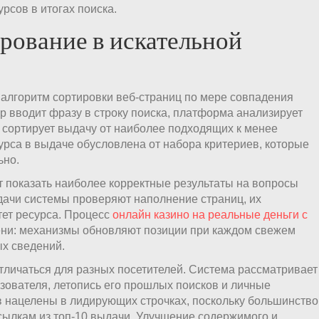
рсов в итогах поиска.
рование в искательной
 алгоритм сортировки веб-страниц по мере совпадения
ер вводит фразу в строку поиска, платформа анализирует
 сортирует выдачу от наиболее подходящих к менее
рса в выдаче обусловлена от набора критериев, которые
ьно.
показать наиболее корректные результаты на вопросы
дачи системы проверяют наполнение страниц, их
тет ресурса. Процесс
онлайн казино на реальные деньги с
ни: механизмы обновляют позиции при каждом свежем
ых сведений.
тличаться для разных посетителей. Система рассматривает
зователя, летопись его прошлых поисков и личные
в нацелены в лидирующих строчках, поскольку большинство
сылкам из топ-10 выдачи. Улучшение содержимого и