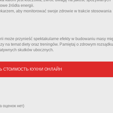
rowe źródła energii.
lekarzem, aby monitorować swoje zdrowie w trakcie stosowania
rii może przynieść spektakularne efekty w budowaniu masy mi
y na temat diety oraz treningów. Pamiętaj o zdrowym rozsądku
egatywnych skutków ubocznych.
Ь СТОИМОСТЬ КУХНИ ОНЛАЙН
а оценок нет)