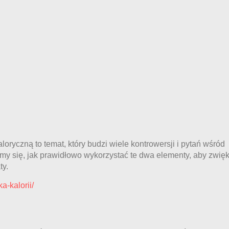
ryczną to temat, który budzi wiele kontrowersji i pytań wśród
Шкаф распаш
ymy się, jak prawidłowo wykorzystać te dwa elementy, aby zwię
полочками, на 3
ty.
Ш800*В2110
a-kalorii/
белый корпус/ф
сонома T2