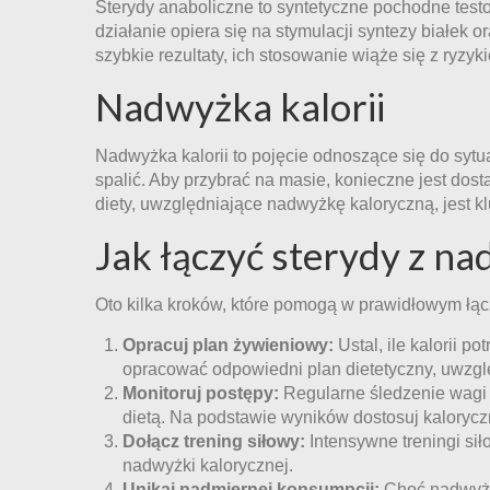
Sterydy anaboliczne to syntetyczne pochodne testo
działanie opiera się na stymulacji syntezy białek 
szybkie rezultaty, ich stosowanie wiąże się z ryzy
Nadwyżka kalorii
Nadwyżka kalorii to pojęcie odnoszące się do sytuac
spalić. Aby przybrać na masie, konieczne jest dos
diety, uwzględniające nadwyżkę kaloryczną, jest k
Jak łączyć sterydy z na
Oto kilka kroków, które pomogą w prawidłowym łąc
Opracuj plan żywieniowy:
Ustal, ile kalorii p
opracować odpowiedni plan dietetyczny, uwzglę
Monitoruj postępy:
Regularne śledzenie wagi 
dietą. Na podstawie wyników dostosuj kaloryczn
Dołącz trening siłowy:
Intensywne treningi si
nadwyżki kalorycznej.
Unikaj nadmiernej konsumpcji:
Choć nadwyżka