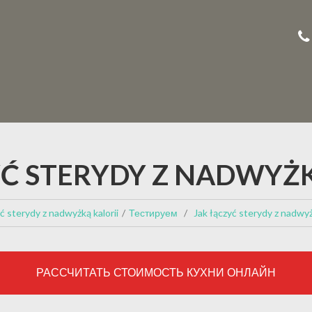
YĆ STERYDY Z NADWYŻK
ć sterydy z nadwyżką kalorii
Тестируем
Jak łączyć sterydy z nadwyż
РАССЧИТАТЬ СТОИМОСТЬ КУХНИ ОНЛАЙН