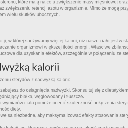
steronu, które mają na celu zwiększenie masy mięśniowej oraz s
oraz zwiększeniu retencji azotu w organizmie. Mimo że mogą prz
kiem wielu skutków ubocznych.
ji, w której spożywamy więcej kalorii, niż nasze ciało jest w st
tarczanie organizmowi większej ilości energii. Właściwe zbilan
luczowe dla uzyskania efektów, szczególnie w połączeniu ze st
dwyżką kalorii
zeniu sterydów z nadwyżką kalorii:
otrzebujesz do osiągnięcia nadwyżki. Skonsultuj się z dietetykie
dniający białka, węglowodany i tłuszcze.
i wymiarów ciała pomoże ocenić skuteczność połączenia stery
ość diety.
łowe są niezbędne, aby maksymalizować efekty stosowania ster
 kalorii jest kluczowa, zwróć uwagę na jakość spożywanych