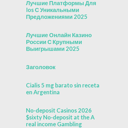
Лучшие Платформы Для
Ios С Уникальными
Предложениями 2025
Лучшие Онлайн Казино
России С Крупными
Выигрышами 2025
Заголовок
Cialis 5 mg barato sin receta
en Argentina
No-deposit Casinos 2026
$sixty No-deposit at the A
real income Gambling