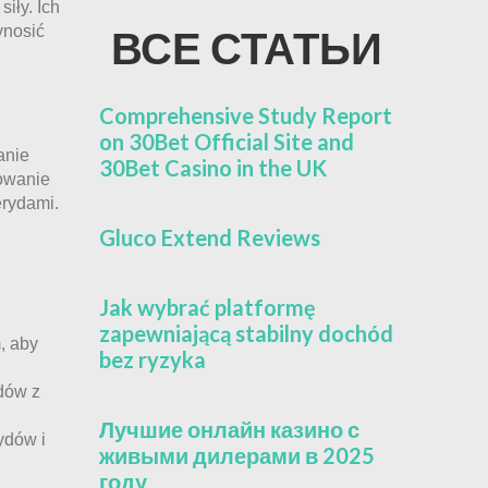
iły. Ich
ynosić
ВСЕ СТАТЬИ
Comprehensive Study Report
on 30Bet Official Site and
anie
30Bet Casino in the UK
sowanie
erydami.
Gluco Extend Reviews
Jak wybrać platformę
zapewniającą stabilny dochód
m, aby
bez ryzyka
dów z
Лучшие онлайн казино с
ydów i
живыми дилерами в 2025
году