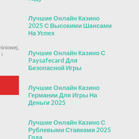
Лучшие Онлайн Казино
2025 С Высокими Шансами
На Успех
ęśniowej,
Лучшие Онлайн Казино С
 i
Paysafecard Для
Безопасной Игры
Лучшие Онлайн Казино
Германии Для Игры На
Деньги 2025
Лучшие Онлайн Казино С
Рублевыми Ставками 2025
Года