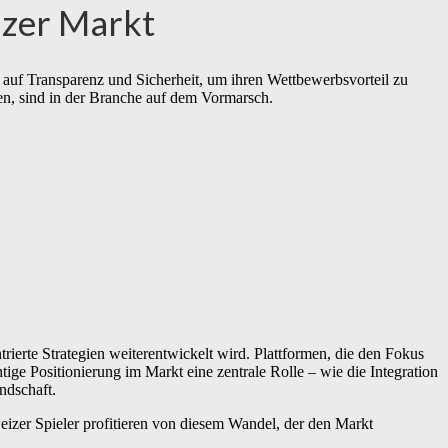
izer Markt
 auf Transparenz und Sicherheit, um ihren Wettbewerbsvorteil zu
chen, sind in der Branche auf dem Vormarsch.
ierte Strategien weiterentwickelt wird. Plattformen, die den Fokus
tige Positionierung im Markt eine zentrale Rolle – wie die Integration
undschaft.
eizer Spieler profitieren von diesem Wandel, der den Markt