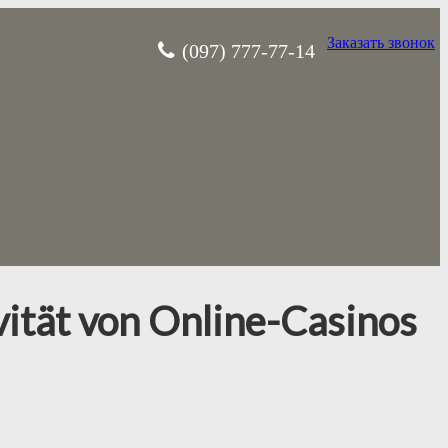
Заказать звонок
(097) 777-77-14
vität von Online-Casinos