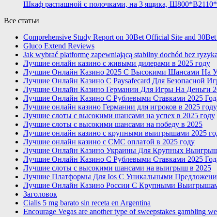
Шкаф распашной с полочками, на 3 ящика, Ш800*В2110*
Все статьи
Comprehensive Study Report on 30Bet Official Site and 30Bet
Gluco Extend Reviews
Jak wybrać platformę zapewniającą stabilny dochód bez ryzyk
Лучшие онлайн казино с живыми дилерами в 2025 году
Лучшие Онлайн Казино 2025 С Высокими Шансами На У
Лучшие Онлайн Казино С Paysafecard Для Безопасной И
Лучшие Онлайн Казино Германии Для Игры На Деньги 2
Лучшие Онлайн Казино С Рублевыми Ставками 2025 Год
Лучшие онлайн казино Германии для игроков в 2025 году
Лучшие слоты с высокими шансами на успех в 2025 году
Лучшие слоты с высокими шансами на победу в 2025
Лучшие онлайн казино с крупными выигрышами 2025 го
Лучшие онлайн казино с СМС оплатой в 2025 году
Лучшие Онлайн Казино Украины Для Крупных Выигры
Лучшие Онлайн Казино С Рублевыми Ставками 2025 Год
Лучшие слоты с высокими шансами на выигрыш в 2025
Лучшие Платформы Для Ios С Уникальными Предложени
Лучшие Онлайн Казино России С Крупными Выигрышам
Заголовок
Cialis 5 mg barato sin receta en Argentina
Encourage Vegas are another type of sweepstakes gambling web s