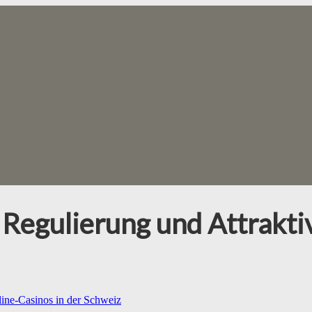
r Regulierung und Attrakti
line-Casinos in der Schweiz