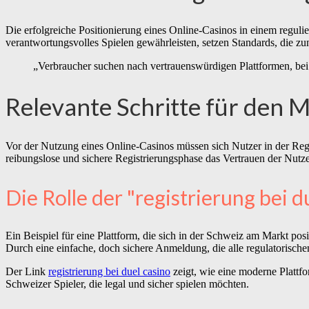
Die erfolgreiche Positionierung eines Online-Casinos in einem regul
verantwortungsvolles Spielen gewährleisten, setzen Standards, die 
„Verbraucher suchen nach vertrauenswürdigen Plattformen, bei 
Relevante Schritte für den M
Vor der Nutzung eines Online-Casinos müssen sich Nutzer in der Regel 
reibungslose und sichere Registrierungsphase das Vertrauen der Nutz
Die Rolle der "registrierung bei d
Ein Beispiel für eine Plattform, die sich in der Schweiz am Markt posi
Durch eine einfache, doch sichere Anmeldung, die alle regulatorischen
Der Link
registrierung bei duel casino
zeigt, wie eine moderne Plattfor
Schweizer Spieler, die legal und sicher spielen möchten.