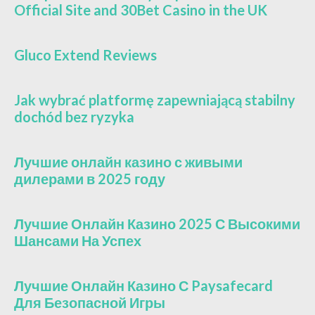
Official Site and 30Bet Casino in the UK
Gluco Extend Reviews
Jak wybrać platformę zapewniającą stabilny
dochód bez ryzyka
Лучшие онлайн казино с живыми
дилерами в 2025 году
Лучшие Онлайн Казино 2025 С Высокими
Шансами На Успех
Лучшие Онлайн Казино С Paysafecard
Для Безопасной Игры