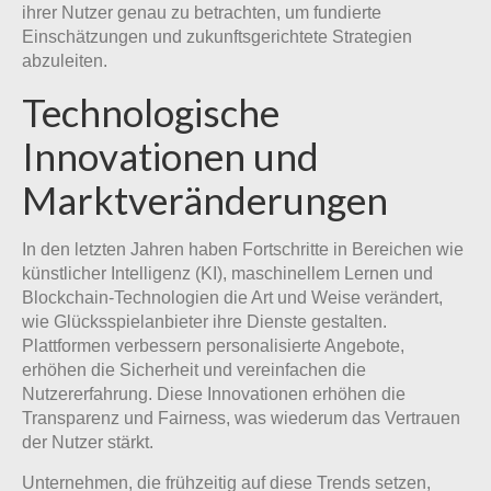
ihrer Nutzer genau zu betrachten, um fundierte
Einschätzungen und zukunftsgerichtete Strategien
abzuleiten.
Technologische
Innovationen und
Marktveränderungen
In den letzten Jahren haben Fortschritte in Bereichen wie
künstlicher Intelligenz (KI), maschinellem Lernen und
Blockchain-Technologien die Art und Weise verändert,
wie Glücksspielanbieter ihre Dienste gestalten.
Plattformen verbessern personalisierte Angebote,
erhöhen die Sicherheit und vereinfachen die
Nutzererfahrung. Diese Innovationen erhöhen die
Transparenz und Fairness, was wiederum das Vertrauen
der Nutzer stärkt.
Unternehmen, die frühzeitig auf diese Trends setzen,