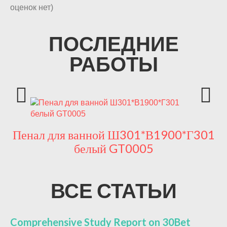
оценок нет)
ПОСЛЕДНИЕ
РАБОТЫ
Пенал для ванной Ш301*В1900*Г301
П
белый GT0005
ВСЕ СТАТЬИ
Comprehensive Study Report on 30Bet