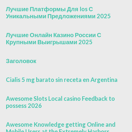
Лучшие Платформы Для Ios С
Уникальными Предложениями 2025
Лучшие Онлайн Казино России С
Крупными Выигрышами 2025
Заголовок
Cialis 5 mg barato sin receta en Argentina
Awesome Slots Local casino Feedback to
possess 2026
Awesome Knowledge getting Online and
Mobile Users at the Extremely Harbors