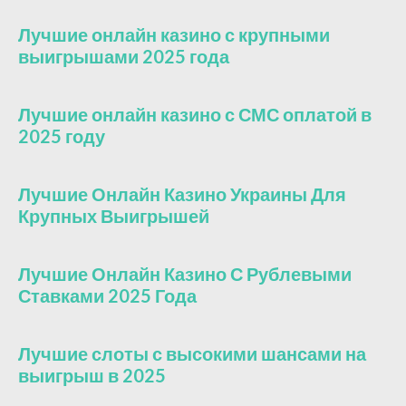
Лучшие онлайн казино с крупными
выигрышами 2025 года
Лучшие онлайн казино с СМС оплатой в
2025 году
Лучшие Онлайн Казино Украины Для
Крупных Выигрышей
Лучшие Онлайн Казино С Рублевыми
Ставками 2025 Года
Лучшие слоты с высокими шансами на
выигрыш в 2025