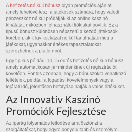
A
befizetés nélküli bónusz
olyan promóciós ajánlat,
amely lehetővé teszi a játékosok számára, hogy valódi
pénzeszköz nélkül próbálják ki az online kaszinó
kínálatát, miközben felhasználói fiókjukat bővítik. Ez a
típusú bónusz különösen népszerű a kezdő játékosok
körében, akik így kockázat nélkül tanulhatják meg a
játékokat, ugyanakkor értékes tapasztalatokat
szerezhetnek a platformról.
Egy tipikus például 10-15 eurós befizetés nélküli bónusz,
amely automatikusan jár mindenkinek új regisztrációt
követően. Fontos azonban, hogy a bónuszokra vonatkozó
feltételek, például a fogadási követelmények vagy a
lejárati idő, jelentősen befolyásolhatják a valós értéküket.
Az Innovatív Kaszinó
Promóciók Fejlesztése
Az iparág folyamatos fejlődése arra ösztönzi a
szolgáltatókat, hogy egyre bonyolultabb és személyre