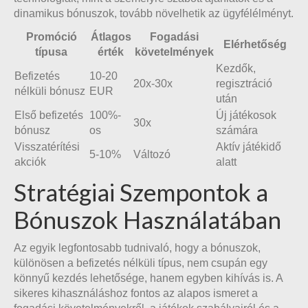
dinamikus bónuszok, tovább növelhetik az ügyfélélményt.
Promóció
Átlagos
Fogadási
Elérhetőség
típusa
érték
követelmények
Kezdők,
Befizetés
10-20
20x-30x
regisztráció
nélküli bónusz
EUR
után
Első befizetés
100%-
Új játékosok
30x
bónusz
os
számára
Visszatérítési
Aktív játékidő
5-10%
Változó
akciók
alatt
Stratégiai Szempontok a
Bónuszok Használatában
Az egyik legfontosabb tudnivaló, hogy a bónuszok,
különösen a befizetés nélküli típus, nem csupán egy
könnyű kezdés lehetősége, hanem egyben kihívás is. A
sikeres kihasználáshoz fontos az alapos ismeret a