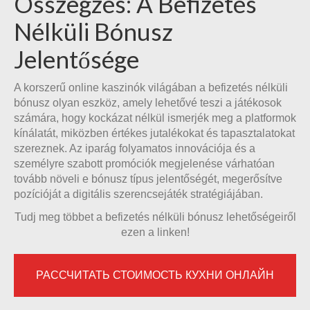
Összegzés: A Befizetés
Nélküli Bónusz
Jelentősége
A korszerű online kaszinók világában a befizetés nélküli
bónusz olyan eszköz, amely lehetővé teszi a játékosok
számára, hogy kockázat nélkül ismerjék meg a platformok
kínálatát, miközben értékes jutalékokat és tapasztalatokat
szereznek. Az iparág folyamatos innovációja és a
személyre szabott promóciók megjelenése várhatóan
tovább növeli e bónusz típus jelentőségét, megerősítve
pozícióját a digitális szerencsejáték stratégiájában.
Tudj meg többet a befizetés nélküli bónusz lehetőségeiről
ezen a linken!
РАССЧИТАТЬ СТОИМОСТЬ КУХНИ ОНЛАЙН