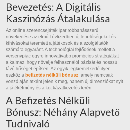
Bevezetés: A Digitális
Kaszinózás Átalakulása
Az online szerencsejáték ipar robbanásszerű
növekedése az elmúlt évtizedben új lehetőségeket és
kihívásokat teremtett a játékosok és a szolgáltatók
számára egyaránt. A technológiai fejlődések mellett a
versenypiac egyre innovatívabb promóciós stratégiákat
alkalmaz, hogy növelje felhasználói bázisát és hosszú
távú hűséget építsen. Az egyik legkiemelkedő ilyen
eszköz a
befizetés nélküli bónusz
, amely nemcsak
vonzó ajánlatként jelenik meg, hanem új dimenziókat nyit
a játékélmény és a kockázatkezelés terén.
A Befizetés Nélküli
Bónusz: Néhány Alapvető
Tudnivaló