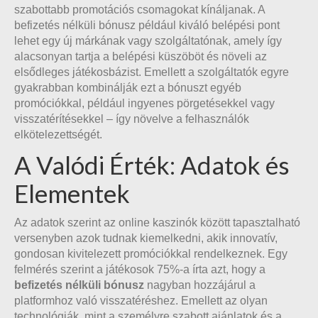
szabottabb promotációs csomagokat kínáljanak. A
befizetés nélküli bónusz például kiváló belépési pont
lehet egy új márkának vagy szolgáltatónak, amely így
alacsonyan tartja a belépési küszöböt és növeli az
elsődleges játékosbázist. Emellett a szolgáltatók egyre
gyakrabban kombinálják ezt a bónuszt egyéb
promóciókkal, például ingyenes pörgetésekkel vagy
visszatérítésekkel – így növelve a felhasználók
elkötelezettségét.
A Valódi Érték: Adatok és
Elementek
Az adatok szerint az online kaszinók között tapasztalható
versenyben azok tudnak kiemelkedni, akik innovatív,
gondosan kivitelezett promóciókkal rendelkeznek. Egy
felmérés szerint a játékosok 75%-a írta azt, hogy a
befizetés nélküli bónusz
nagyban hozzájárul a
platformhoz való visszatéréshez. Emellett az olyan
technológiák, mint a személyre szabott ajánlatok és a