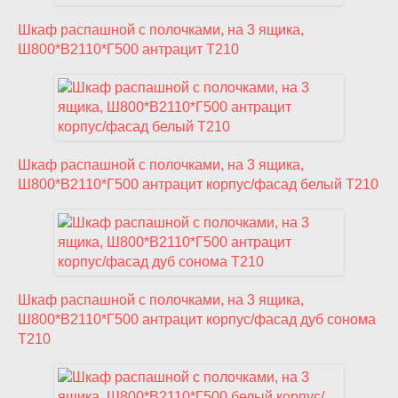
Шкаф распашной с полочками, на 3 ящика,
Ш800*В2110*Г500 антрацит T210
Шкаф распашной с полочками, на 3 ящика,
Ш800*В2110*Г500 антрацит корпус/фасад белый T210
Шкаф распашной с полочками, на 3 ящика,
Ш800*В2110*Г500 антрацит корпус/фасад дуб сонома
T210