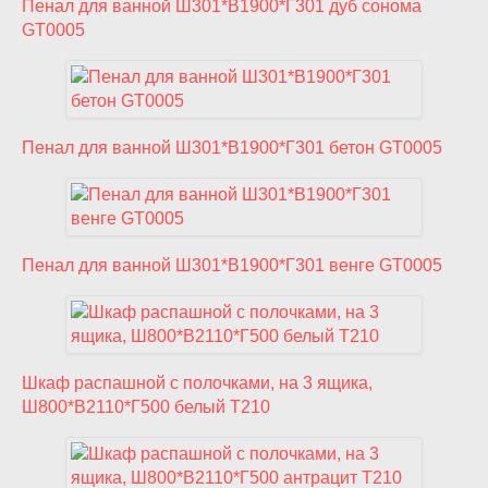
Пенал для ванной Ш301*В1900*Г301 дуб сонома
GT0005
Пенал для ванной Ш301*В1900*Г301 бетон GT0005
Пенал для ванной Ш301*В1900*Г301 венге GT0005
Шкаф распашной с полочками, на 3 ящика,
Ш800*В2110*Г500 белый T210