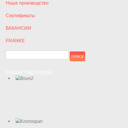
Наше производство
Сертификаты
ВАКАНСИИ
FRANKE
Наши партнеры