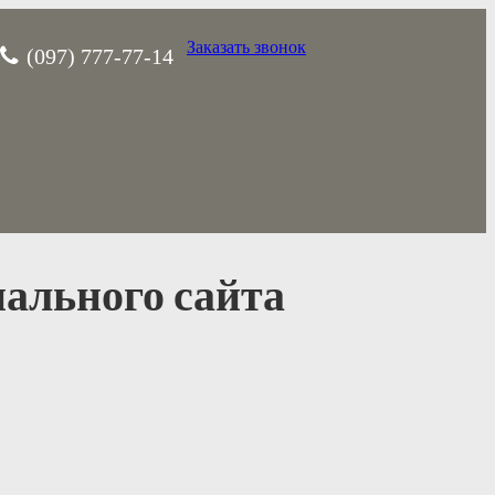
Заказать звонок
(097) 777-77-14
иального сайта