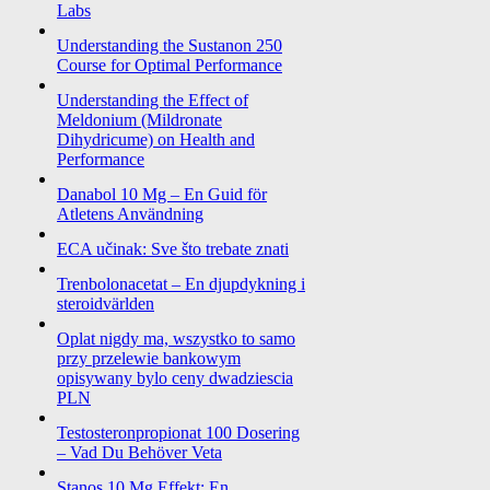
Labs
Understanding the Sustanon 250
Course for Optimal Performance
Understanding the Effect of
Meldonium (Mildronate
Dihydricume) on Health and
Performance
Danabol 10 Mg – En Guid för
Atletens Användning
ECA učinak: Sve što trebate znati
Trenbolonacetat – En djupdykning i
steroidvärlden
Oplat nigdy ma, wszystko to samo
przy przelewie bankowym
opisywany bylo ceny dwadziescia
PLN
Testosteronpropionat 100 Dosering
– Vad Du Behöver Veta
Stanos 10 Mg Effekt: En