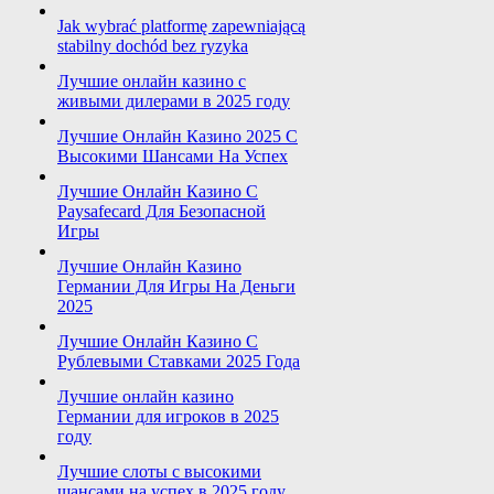
Jak wybrać platformę zapewniającą
stabilny dochód bez ryzyka
Лучшие онлайн казино с
живыми дилерами в 2025 году
Лучшие Онлайн Казино 2025 С
Высокими Шансами На Успех
Лучшие Онлайн Казино С
Paysafecard Для Безопасной
Игры
Лучшие Онлайн Казино
Германии Для Игры На Деньги
2025
Лучшие Онлайн Казино С
Рублевыми Ставками 2025 Года
Лучшие онлайн казино
Германии для игроков в 2025
году
Лучшие слоты с высокими
шансами на успех в 2025 году