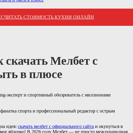
ССЧИТАТЬ СТОИМОСТЬ КУХНИ ОНЛАЙН
к скачать Мелбет с
ыть в плюсе
Шкаф распашной с полочками, 
ящика, Ш800*В2110*Г500 бел
корпус/фасад дуб сонома T210
ng-эксперт и спортивный обозреватель с миллионами
 фанатка спорта и профессиональный редактор с острым
дна идея:
скачать мелбет с официального сайта
и окунуться в
самое яблочко! В 2026 году Мелбет — не просто международная