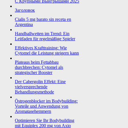
С Крупными Выигрышами 2025
Заголовок
Cialis 5 mg barato sin receta en
Argentina
Handballwetten im Trend: Ein
Leitfaden für regelmäßige Spieler
Effektives Krafttraining: Wie
Cytomel die Leistung steigern kann
Plateaus beim Fettabbau
durchbrechen: Cytomel als
strategischer Booster
Der Cabergolin Effekt: Eine
vielversprechende
Behandlungsmethode
Östrogenblocker im Bodybuilding:
Vorteile und Anwendung von
Aromatasehemmern
Optimieren Sie Ihr Bodybuilding
mit Equiplex 200 mg von Axio