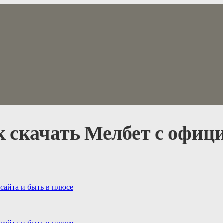
к скачать Мелбет с офиц
 сайта и быть в плюсе
 сайта и быть в плюсе