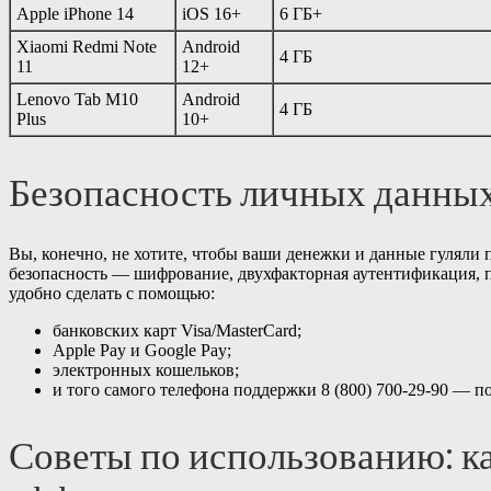
Apple iPhone 14
iOS 16+
6 ГБ+
Xiaomi Redmi Note
Android
4 ГБ
11
12+
Lenovo Tab M10
Android
4 ГБ
Plus
10+
Безопасность личных данных
Вы, конечно, не хотите, чтобы ваши денежки и данные гуляли 
безопасность — шифрование, двухфакторная аутентификация, 
удобно сделать с помощью:
банковских карт Visa/MasterCard;
Apple Pay и Google Pay;
электронных кошельков;
и того самого телефона поддержки 8 (800) 700-29-90 — п
Советы по использованию: ка