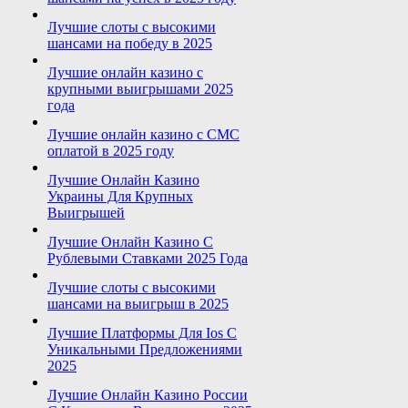
Лучшие слоты с высокими
шансами на победу в 2025
Лучшие онлайн казино с
крупными выигрышами 2025
года
Лучшие онлайн казино с СМС
оплатой в 2025 году
Лучшие Онлайн Казино
Украины Для Крупных
Выигрышей
Лучшие Онлайн Казино С
Рублевыми Ставками 2025 Года
Лучшие слоты с высокими
шансами на выигрыш в 2025
Лучшие Платформы Для Ios С
Уникальными Предложениями
2025
Лучшие Онлайн Казино России