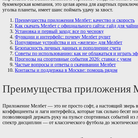
букмекерская компания, это целая арена для азартных приключ
уголка планеты, имеет шанс поймать удачу за хвост.
Преимущества приложения Мелбет: качество и скорость
Как скачать Мелбет с официального сайта: гайд для чайн
Установка и первый заход: все по чесноку
Функции и интерфейс: почему Мелбет рулит
Популярные устройства и их «железо» для Мелбет
Безопасность личных данных и пополнение счета
Советы по использованию: как не облажаться и играть э
Прогнозы на спортивные события 2026: ставки с умом
Частые вопросы и ответы о скачивании Мелбет
Контакты и поддержка в Москве: помощь рядом
Преимущества приложения Ме
Приложение Мелбет — это не просто софт, а настоящий зверь 
коэффициенты и лаги интерфейса, которые так сильно бесят но
позволяющий держать руку на пульсе спортивных событий из 
спектр дисциплин — от классического футбола до экзотически