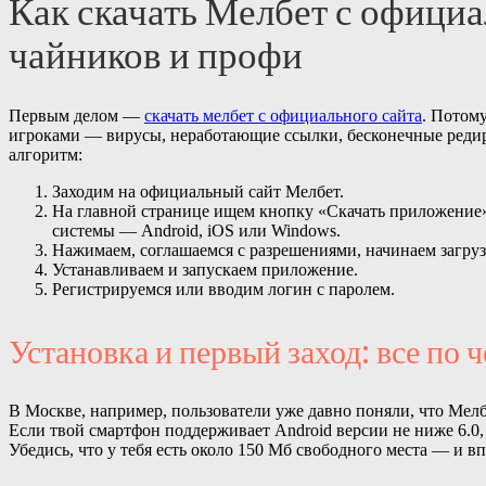
Как скачать Мелбет с официал
чайников и профи
Первым делом —
скачать мелбет с официального сайта
. Потом
игроками — вирусы, неработающие ссылки, бесконечные редир
алгоритм:
Заходим на официальный сайт Мелбет.
На главной странице ищем кнопку «Скачать приложение»
системы — Android, iOS или Windows.
Нажимаем, соглашаемся с разрешениями, начинаем загруз
Устанавливаем и запускаем приложение.
Регистрируемся или вводим логин с паролем.
Установка и первый заход: все по 
В Москве, например, пользователи уже давно поняли, что Мелб
Если твой смартфон поддерживает Android версии не ниже 6.0,
Убедись, что у тебя есть около 150 Мб свободного места — и вп