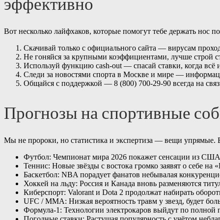
эффективно
Вот несколько лайфхаков, которые помогут тебе держать нос по
Скачивай только с официального сайта — вирусам проход
Не гоняйся за крупными коэффициентами, лучше строй с
Используй функцию cash-out — спасай ставки, когда всё и
Следи за новостями спорта в Москве и мире — информац
Общайся с поддержкой — 8 (800) 700-29-90 всегда на связ
Прогнозы на спортивные соб
Мы не пророки, но статистика и экспертиза — вещи упрямые. В
Футбол: Чемпионат мира 2026 покажет сенсации из США
Теннис: Новые звёзды с востока громко заявят о себе на
Баскетбол: NBA порадует фанатов небывалая конкуренци
Хоккей на льду: Россия и Канада вновь разменяются титу
Киберспорт: Valorant и Dota 2 продолжат набирать оборот
UFC / MMA: Низкая вероятность травм у звезд, будет бол
Формула-1: Технологии электрокаров выйдут по полной 
Погодные ставки: Растущая популярность с учётом небл