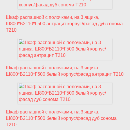
Шкаф распашной с полочками, на 3 ящика,
Ш800*В2110*Г500 антрацит корпус/фасад дуб сонома
T210
Шкаф распашной с полочками, на 3 ящика,
Ш800*В2110*Г500 белый корпус/фасад антрацит T210
Шкаф распашной с полочками, на 3 ящика,
Ш800*В2110*Г500 белый корпус/фасад дуб сонома
T210