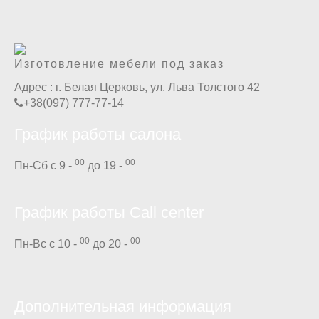
Изготовление мебели под заказ
Адрес :
г. Белая Церковь, ул. Льва Толстого 42
+38(097) 777-77-14
График работы салона
00
00
Пн-Сб с 9 -
до 19 -
График работы Call center
00
00
Пн-Вс с 10 -
до 20 -
Дополнительная информация