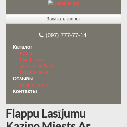
Изготовление мебели под заказ
Заказать звонок
(097) 777-77-14
Каталог
Кухни
Шкафы купе
Детская мебель
Гардеробные
Отзывы
Вопрос/Ответ
Контакты
Flappu Lasījumu
Kazino Miests Ar