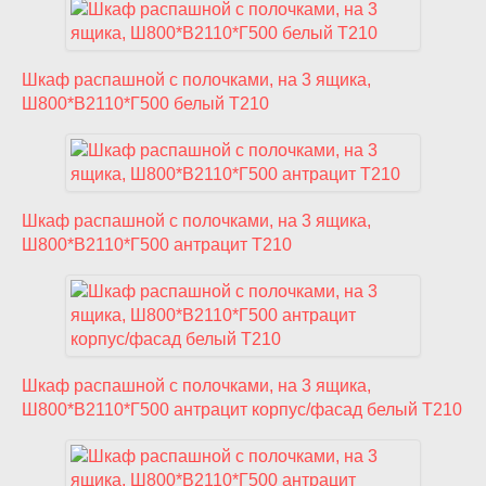
Шкаф распашной с полочками, на 3 ящика,
Ш800*В2110*Г500 белый T210
Шкаф распашной с полочками, на 3 ящика,
Ш800*В2110*Г500 антрацит T210
Шкаф распашной с полочками, на 3 ящика,
Ш800*В2110*Г500 антрацит корпус/фасад белый T210