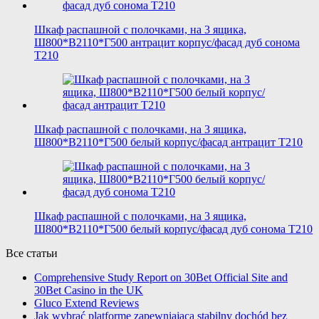
Шкаф распашной с полочками, на 3 ящика,
Ш800*В2110*Г500 антрацит корпус/фасад дуб сонома
T210
Шкаф распашной с полочками, на 3 ящика,
Ш800*В2110*Г500 белый корпус/фасад антрацит T210
Шкаф распашной с полочками, на 3 ящика,
Ш800*В2110*Г500 белый корпус/фасад дуб сонома T210
Все статьи
Comprehensive Study Report on 30Bet Official Site and
30Bet Casino in the UK
Gluco Extend Reviews
Jak wybrać platformę zapewniającą stabilny dochód bez