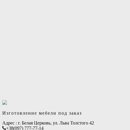
Изготовление мебели под заказ
Адрес :
г. Белая Церковь, ул. Льва Толстого 42
+38(097) 777-77-14