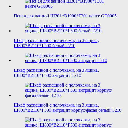
Пенал для ванной Ш301*В1900*Г301 венге GT0005
Шкаф распашной с полочками, на 3 ящика,
Ш800*В2110*Г500 белый T210
Шкаф распашной с полочками, на 3 ящика,
Ш800*В2110*Г500 антрацит T210
Шкаф распашной с полочками, на 3 ящика,
Ш800*В2110*Г500 антрацит корпус/фасад белый T210