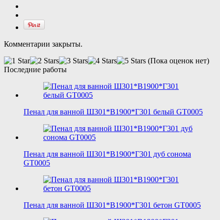
Комментарии закрыты.
(Пока оценок нет)
Последние работы
Пенал для ванной Ш301*В1900*Г301 белый GT0005
Пенал для ванной Ш301*В1900*Г301 дуб сонома
GT0005
Пенал для ванной Ш301*В1900*Г301 бетон GT0005