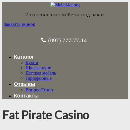
Изготовление мебели под заказ
Заказать звонок
(097) 777-77-14
Каталог
Кухни
Шкафы купе
Детская мебель
Гардеробные
Отзывы
Вопрос/Ответ
Контакты
Fat Pirate Casino