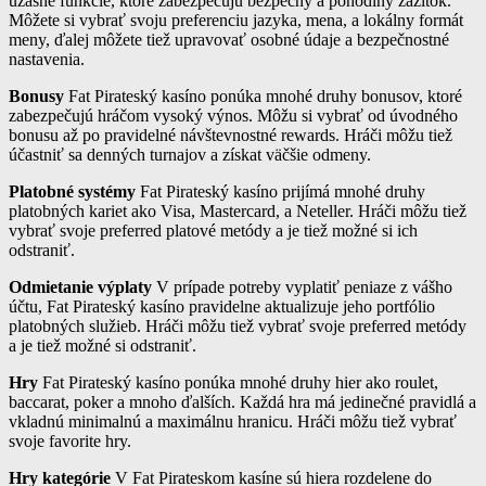
úžasné funkcie, ktoré zabezpečujú bezpečný a pohodlný zážitok.
Môžete si vybrať svoju preferenciu jazyka, mena, a lokálny formát
meny, ďalej môžete tiež upravovať osobné údaje a bezpečnostné
nastavenia.
Bonusy
Fat Pirateský kasíno ponúka mnohé druhy bonusov, ktoré
zabezpečujú hráčom vysoký výnos. Môžu si vybrať od úvodného
bonusu až po pravidelné návštevnostné rewards. Hráči môžu tiež
účastniť sa denných turnajov a získat väčšie odmeny.
Platobné systémy
Fat Pirateský kasíno prijímá mnohé druhy
platobných kariet ako Visa, Mastercard, a Neteller. Hráči môžu tiež
vybrať svoje preferred platové metódy a je tiež možné si ich
odstraniť.
Odmietanie výplaty
V prípade potreby vyplatiť peniaze z vášho
účtu, Fat Pirateský kasíno pravidelne aktualizuje jeho portfólio
platobných služieb. Hráči môžu tiež vybrať svoje preferred metódy
a je tiež možné si odstraniť.
Hry
Fat Pirateský kasíno ponúka mnohé druhy hier ako roulet,
baccarat, poker a mnoho ďalších. Každá hra má jedinečné pravidlá a
vkladnú minimalnú a maximálnu hranicu. Hráči môžu tiež vybrať
svoje favorite hry.
Hry kategórie
V Fat Pirateskom kasíne sú hiera rozdelene do