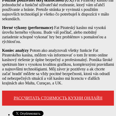
Použitie používateľskej skutočnosti (UX)
Fat Pirateský kasíno má
jednoduché a funkčné užívateľské rozhranie, ktorý vám uľahčí
používanie a hránie. Pretože stránka je vyvinutá s použitím
najnovších technológií je všetko čo potrebuješ k dispozícii v málo
sekundách.
Herné výkony (performance)
Fat Pirateský kasíno má vysokú
úrovňu herného výkonu. Bude váš počítač, alebo mobilný
zariadenie schopné vykonať hry bez problémov s pomalosťou a
rýchlosťou.
Koniec analýzy
Potom ako analyzovali všetky funkcie Fat
Pirateského kasína, môžem vás informovať o tom že tento online
kasínový riešenie je úplne bezpečný a profesionalný. Ponúka široké
spektrum hier s vysokou kvalitou grafikou, komplexnými pravidlami
a najnovšími technológiami. Môj záver je pozitívny a ak chcete
začať hradiť môžete sa vždy pocitné bezpečnosti, ktorá vás odradí
od nebezpečných situácií a váš kasíno má licenciu v ďalších
krajinách ako Malta, Curaçao, a UK.
РАССЧИТАТЬ СТОИМОСТЬ КУХНИ ОНЛАЙН