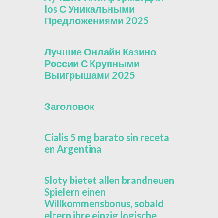
Ios С Уникальными
Предложениями 2025
Лучшие Онлайн Казино
России С Крупными
Выигрышами 2025
Заголовок
Cialis 5 mg barato sin receta
en Argentina
Sloty bietet allen brandneuen
Spielern einen
Willkommensbonus, sobald
eltern ihre einzig logische