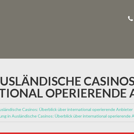
USLÄNDISCHE CASINOS
TIONAL OPERIERENDE 
usländische Casinos: Überblick über international operierende Anbieter
ung in Ausländische Casinos: Überblick über international operierende 