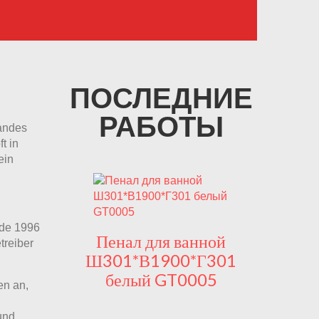
ПОСЛЕДНИЕ
РАБОТЫ
Landes
t in
ein
rde 1996
Пенал для ванной
Пен
treiber
Ш301*В1900*Г301
Ш301*
белый GT0005
со
en an,
ной с
und