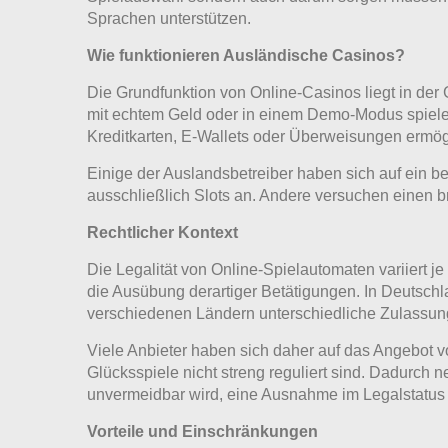
Sprachen unterstützen.
Wie funktionieren Ausländische Casinos?
Die Grundfunktion von Online-Casinos liegt in d
mit echtem Geld oder in einem Demo-Modus spiel
Kreditkarten, E-Wallets oder Überweisungen ermögl
Einige der Auslandsbetreiber haben sich auf ein b
ausschließlich Slots an. Andere versuchen einen
Rechtlicher Kontext
Die Legalität von Online-Spielautomaten variiert 
die Ausübung derartiger Betätigungen. In Deutsch
verschiedenen Ländern unterschiedliche Zulassun
Viele Anbieter haben sich daher auf das Angebot v
Glücksspiele nicht streng reguliert sind. Dadurc
unvermeidbar wird, eine Ausnahme im Legalstatus d
Vorteile und Einschränkungen