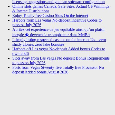
licensing suggestions and you can software configuration
Online slots games Canada: Safe Sites, Actual C$ Winnings
& Interac Distributions
Enjoy Totally free Casino Slots On the internet
Harbors from Las vegas No-deposit Incentive Codes to
possess July 2026
Abritez cet experience de jeu equitable ainsi qu’un plaisir
inegale � devenez le triomphateur dans MelBet
I simply listing respected casinos on the internet Us – zero
shady clones, zero fake bonuses
Harbors off Las vegas No-deposit Added bonus Codes to
own 2026
Slots away from Las vegas No deposit Bonus Requirements
to possess July 2026
Ports from Vegas $twenty-five Totally free Processor No
deposit Added bonus August 2026