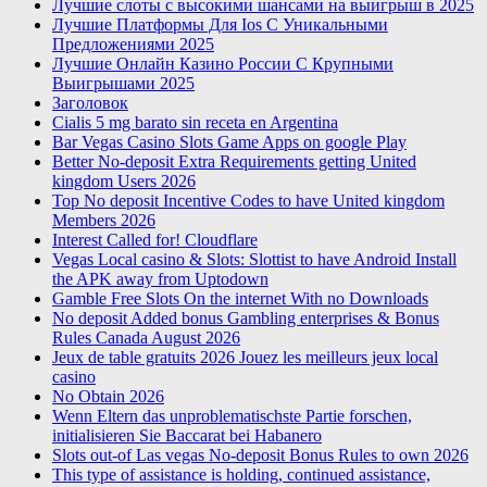
Лучшие слоты с высокими шансами на выигрыш в 2025
Лучшие Платформы Для Ios С Уникальными
Предложениями 2025
Лучшие Онлайн Казино России С Крупными
Выигрышами 2025
Заголовок
Cialis 5 mg barato sin receta en Argentina
Bar Vegas Casino Slots Game Apps on google Play
Better No-deposit Extra Requirements getting United
kingdom Users 2026
Top No deposit Incentive Codes to have United kingdom
Members 2026
Interest Called for! Cloudflare
Vegas Local casino & Slots: Slottist to have Android Install
the APK away from Uptodown
Gamble Free Slots On the internet With no Downloads
No deposit Added bonus Gambling enterprises & Bonus
Rules Canada August 2026
Jeux de table gratuits 2026 Jouez les meilleurs jeux local
casino
No Obtain 2026
Wenn Eltern das unproblematischste Partie forschen,
initialisieren Sie Baccarat bei Habanero
Slots out-of Las vegas No-deposit Bonus Rules to own 2026
This type of assistance is holding, continued assistance,