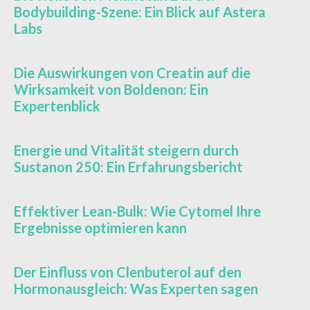
Bodybuilding-Szene: Ein Blick auf Astera
Labs
Die Auswirkungen von Creatin auf die
Wirksamkeit von Boldenon: Ein
Expertenblick
Energie und Vitalität steigern durch
Sustanon 250: Ein Erfahrungsbericht
Effektiver Lean-Bulk: Wie Cytomel Ihre
Ergebnisse optimieren kann
Der Einfluss von Clenbuterol auf den
Hormonausgleich: Was Experten sagen