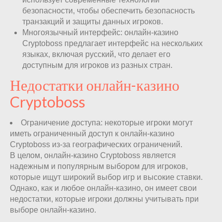
безопасности, чтобы обеспечить безопасность
транзакций и защиты данных игроков.
Многоязычный интерфейс: онлайн-казино
Cryptoboss предлагает интерфейс на нескольких
языках, включая русский, что делает его
доступным для игроков из разных стран.
Недостатки онлайн-казино
Cryptoboss
Ограничение доступа: некоторые игроки могут
иметь ограниченный доступ к онлайн-казино
Cryptoboss из-за географических ограничений.
В целом, онлайн-казино Cryptoboss является
надежным и популярным выбором для игроков,
которые ищут широкий выбор игр и высокие ставки.
Однако, как и любое онлайн-казино, он имеет свои
недостатки, которые игроки должны учитывать при
выборе онлайн-казино.