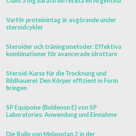
Cialis 5 mg barato sin receta en Argentina
Varför proteinintag är avgörande under
steroidcykler
Steroider och träningsmetoder: Effektiva
kombinationer för avancerade idrottare
Steroid-Kurse für die Trocknung und
Bildhauerei: Den Körper effizient in Form
bringen
SP Equipoise (Boldenon E) von SP
Laboratories: Anwendung und Einnahme
Die Rolle von Melanotan 2 in der