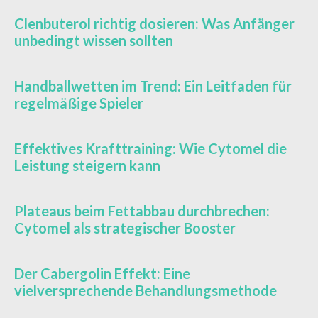
Clenbuterol richtig dosieren: Was Anfänger
unbedingt wissen sollten
Handballwetten im Trend: Ein Leitfaden für
regelmäßige Spieler
Effektives Krafttraining: Wie Cytomel die
Leistung steigern kann
Plateaus beim Fettabbau durchbrechen:
Cytomel als strategischer Booster
Der Cabergolin Effekt: Eine
vielversprechende Behandlungsmethode