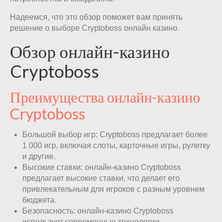
Надеемся, что это обзор поможет вам принять
решение о выборе Cryptoboss онлайн казино.
Обзор онлайн-казино
Cryptoboss
Преимущества онлайн-казино
Cryptoboss
Большой выбор игр: Cryptoboss предлагает более
1 000 игр, включая слоты, карточные игры, рулетку
и другие.
Высокие ставки: онлайн-казино Cryptoboss
предлагает высокие ставки, что делает его
привлекательным для игроков с разным уровнем
бюджета.
Безопасность: онлайн-казино Cryptoboss
использует современные технологии