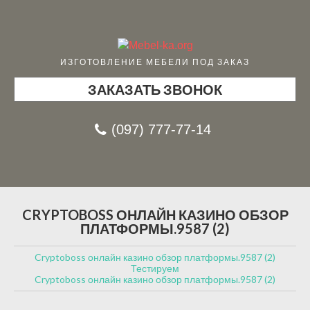
ИЗГОТОВЛЕНИЕ МЕБЕЛИ ПОД ЗАКАЗ
ЗАКАЗАТЬ ЗВОНОК
(097) 777-77-14
CRYPTOBOSS ОНЛАЙН КАЗИНО ОБЗОР
ПЛАТФОРМЫ.9587 (2)
Cryptoboss онлайн казино обзор платформы.9587 (2)
Тестируем
Cryptoboss онлайн казино обзор платформы.9587 (2)