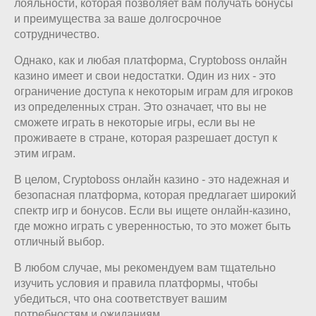
лояльности, которая позволяет вам получать бонусы
и преимущества за ваше долгосрочное
сотрудничество.
Однако, как и любая платформа, Cryptoboss онлайн
казино имеет и свои недостатки. Один из них - это
ограничение доступа к некоторым играм для игроков
из определенных стран. Это означает, что вы не
сможете играть в некоторые игры, если вы не
проживаете в стране, которая разрешает доступ к
этим играм.
В целом, Cryptoboss онлайн казино - это надежная и
безопасная платформа, которая предлагает широкий
спектр игр и бонусов. Если вы ищете онлайн-казино,
где можно играть с уверенностью, то это может быть
отличный выбор.
В любом случае, мы рекомендуем вам тщательно
изучить условия и правила платформы, чтобы
убедиться, что она соответствует вашим
потребностям и ожиданиям.