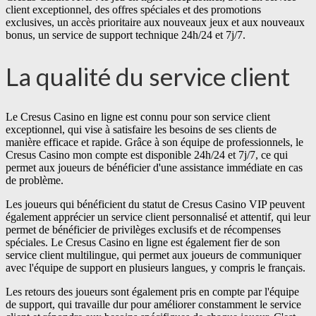
client exceptionnel, des offres spéciales et des promotions
exclusives, un accès prioritaire aux nouveaux jeux et aux nouveaux
bonus, un service de support technique 24h/24 et 7j/7.
La qualité du service client
Le Cresus Casino en ligne est connu pour son service client
exceptionnel, qui vise à satisfaire les besoins de ses clients de
manière efficace et rapide. Grâce à son équipe de professionnels, le
Cresus Casino mon compte est disponible 24h/24 et 7j/7, ce qui
permet aux joueurs de bénéficier d'une assistance immédiate en cas
de problème.
Les joueurs qui bénéficient du statut de Cresus Casino VIP peuvent
également apprécier un service client personnalisé et attentif, qui leur
permet de bénéficier de privilèges exclusifs et de récompenses
spéciales. Le Cresus Casino en ligne est également fier de son
service client multilingue, qui permet aux joueurs de communiquer
avec l'équipe de support en plusieurs langues, y compris le français.
Les retours des joueurs sont également pris en compte par l'équipe
de support, qui travaille dur pour améliorer constamment le service