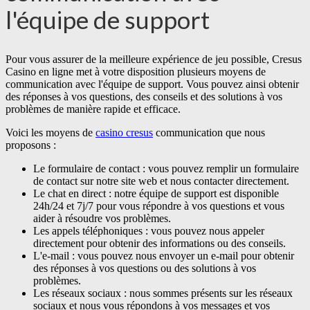
l'équipe de support
Pour vous assurer de la meilleure expérience de jeu possible, Cresus
Casino en ligne met à votre disposition plusieurs moyens de
communication avec l'équipe de support. Vous pouvez ainsi obtenir
des réponses à vos questions, des conseils et des solutions à vos
problèmes de manière rapide et efficace.
Voici les moyens de
casino cresus
communication que nous
proposons :
Le formulaire de contact : vous pouvez remplir un formulaire
de contact sur notre site web et nous contacter directement.
Le chat en direct : notre équipe de support est disponible
24h/24 et 7j/7 pour vous répondre à vos questions et vous
aider à résoudre vos problèmes.
Les appels téléphoniques : vous pouvez nous appeler
directement pour obtenir des informations ou des conseils.
L'e-mail : vous pouvez nous envoyer un e-mail pour obtenir
des réponses à vos questions ou des solutions à vos
problèmes.
Les réseaux sociaux : nous sommes présents sur les réseaux
sociaux et nous vous répondons à vos messages et vos