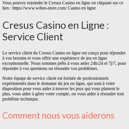
Vous pouvez rejoindre le Cresus Casino en ligne en cliquant sur ce
lien : https://www.wibes-store.com/ Casino en ligne
Cresus Casino en Ligne :
Service Client
Le service client du Cresus Casino en ligne est conçu pour répondre
à vos besoins et vous offrir une expérience de jeu en ligne
exceptionnelle. Nous sommes prêts à vous aider 24h/24 et 7j/7, pour
répondre à vos questions ou résoudre vos problèmes.
Notre équipe de service client est formée de professionnels
expérimentés dans le domaine du jeu en ligne, qui sont à votre
disposition pour vous aider à trouver les jeux qui vous plaisent le
plus, vous aider à gérer votre compte, ou vous aider à résoudre tout
problème technique.
Comment nous vous aiderons