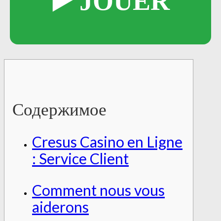
▶️ JOUER
Содержимое
Cresus Casino en Ligne
: Service Client
Comment nous vous
aiderons