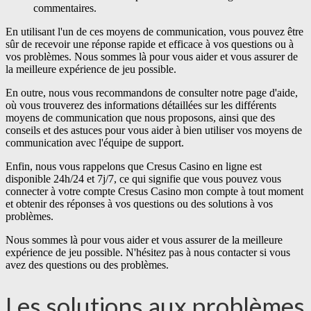
commentaires.
En utilisant l'un de ces moyens de communication, vous pouvez être
sûr de recevoir une réponse rapide et efficace à vos questions ou à
vos problèmes. Nous sommes là pour vous aider et vous assurer de
la meilleure expérience de jeu possible.
En outre, nous vous recommandons de consulter notre page d'aide,
où vous trouverez des informations détaillées sur les différents
moyens de communication que nous proposons, ainsi que des
conseils et des astuces pour vous aider à bien utiliser vos moyens de
communication avec l'équipe de support.
Enfin, nous vous rappelons que Cresus Casino en ligne est
disponible 24h/24 et 7j/7, ce qui signifie que vous pouvez vous
connecter à votre compte Cresus Casino mon compte à tout moment
et obtenir des réponses à vos questions ou des solutions à vos
problèmes.
Nous sommes là pour vous aider et vous assurer de la meilleure
expérience de jeu possible. N'hésitez pas à nous contacter si vous
avez des questions ou des problèmes.
Les solutions aux problèmes