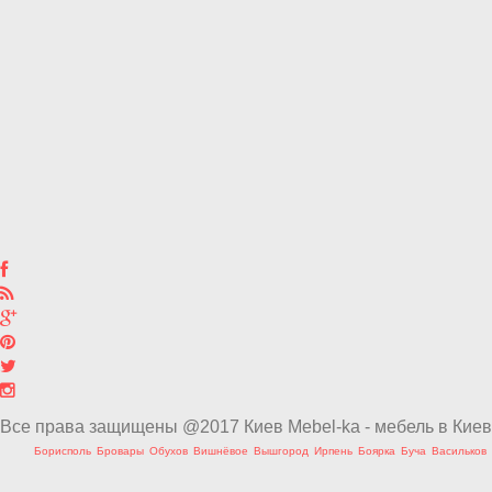
Все права защищены @2017 Киев Mebel-ka - мебель в Киев
Борисполь
Бровары
Обухов
Вишнёвое
Вышгород
Ирпень
Боярка
Буча
Васильков