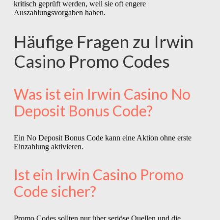
kritisch geprüft werden, weil sie oft engere
Auszahlungsvorgaben haben.
Häufige Fragen zu Irwin
Casino Promo Codes
Was ist ein Irwin Casino No
Deposit Bonus Code?
Ein No Deposit Bonus Code kann eine Aktion ohne erste
Einzahlung aktivieren.
Ist ein Irwin Casino Promo
Code sicher?
Promo Codes sollten nur über seriöse Quellen und die