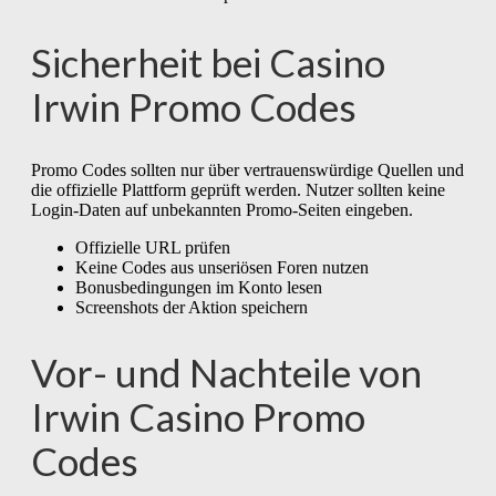
Sicherheit bei Casino
Irwin Promo Codes
Promo Codes sollten nur über vertrauenswürdige Quellen und
die offizielle Plattform geprüft werden. Nutzer sollten keine
Login-Daten auf unbekannten Promo-Seiten eingeben.
Offizielle URL prüfen
Keine Codes aus unseriösen Foren nutzen
Bonusbedingungen im Konto lesen
Screenshots der Aktion speichern
Vor- und Nachteile von
Irwin Casino Promo
Codes