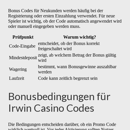
Bonus Codes für Neukunden werden häufig bei der
Registrierung oder ersten Einzahlung verwendet. Für neue
Spieler ist wichtig, ob der Code automatisch angewendet wird
oder manuell eingegeben werden muss.
Prüfpunkt
Warum wichtig?
entscheidet, ob der Bonus korrekt
Code-Eingabe
freigeschaltet wird
zeigt, ab welchem Betrag der Bonus gültig
Mindestdeposit
wird
bestimmt, wann Bonusgewinne auszahlbar
Wagering
werden
Laufzeit
Code kann zeitlich begrenzt sein
Bonusbedingungen für
Irwin Casino Codes
Die Bedingungen entscheiden darüber, ob ein Promo Code
wirklich wertvoll ist. Vor jeder Aktivierung sollten Nutzer