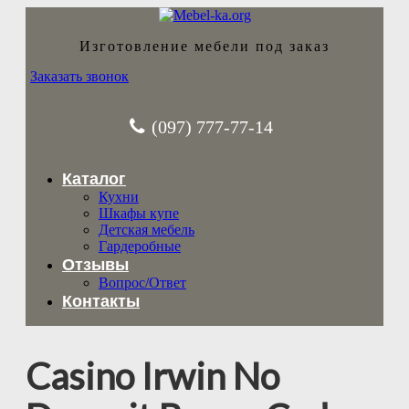
Изготовление мебели под заказ
Заказать звонок
(097) 777-77-14
Каталог
Кухни
Шкафы купе
Детская мебель
Гардеробные
Отзывы
Вопрос/Ответ
Контакты
Casino Irwin No