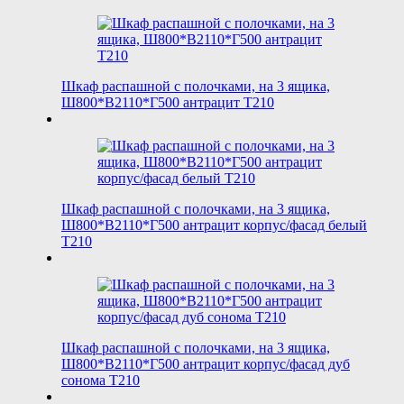
Шкаф распашной с полочками, на 3 ящика,
Ш800*В2110*Г500 антрацит T210
Шкаф распашной с полочками, на 3 ящика,
Ш800*В2110*Г500 антрацит корпус/фасад белый
T210
Шкаф распашной с полочками, на 3 ящика,
Ш800*В2110*Г500 антрацит корпус/фасад дуб
сонома T210