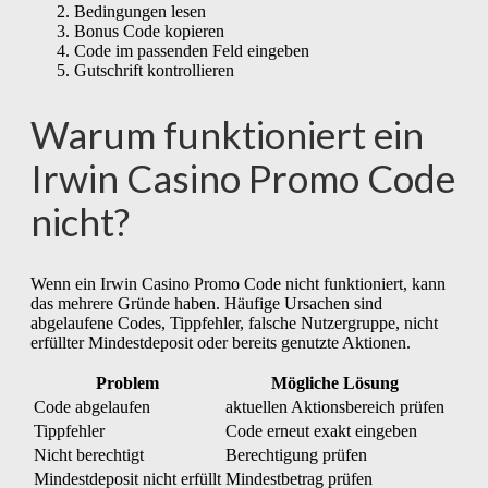
Bedingungen lesen
Bonus Code kopieren
Code im passenden Feld eingeben
Gutschrift kontrollieren
Warum funktioniert ein
Irwin Casino Promo Code
nicht?
Wenn ein Irwin Casino Promo Code nicht funktioniert, kann
das mehrere Gründe haben. Häufige Ursachen sind
abgelaufene Codes, Tippfehler, falsche Nutzergruppe, nicht
erfüllter Mindestdeposit oder bereits genutzte Aktionen.
Problem
Mögliche Lösung
Code abgelaufen
aktuellen Aktionsbereich prüfen
Tippfehler
Code erneut exakt eingeben
Nicht berechtigt
Berechtigung prüfen
Mindestdeposit nicht erfüllt
Mindestbetrag prüfen