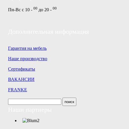
00
00
Пн-Вс с 10 -
до 20 -
Дополнительная информация
Гарантия на мебель
Наше производство
Сертификаты
ВАКАНСИИ
FRANKE
Наши партнеры